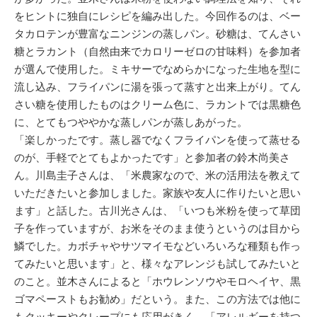
をヒントに独自にレシピを編み出した。今回作るのは、ベー
タカロテンが豊富なニンジンの蒸しパン。砂糖は、てんさい
糖とラカント（自然由来でカロリーゼロの甘味料）を参加者
が選んで使用した。ミキサーでなめらかになった生地を型に
流し込み、フライパンに湯を張って蒸すと出来上がり。てん
さい糖を使用したものはクリーム色に、ラカントでは黒糖色
に、とてもつややかな蒸しパンが蒸しあがった。
「楽しかったです。蒸し器でなくフライパンを使って蒸せる
のが、手軽でとてもよかったです」と参加者の鈴木尚美さ
ん。川島圭子さんは、「米農家なので、米の活用法を教えて
いただきたいと参加しました。家族や友人に作りたいと思い
ます」と話した。古川光さんは、「いつも米粉を使って草団
子を作っていますが、お米をそのまま使うというのは目から
鱗でした。カボチャやサツマイモなどいろいろな種類も作っ
てみたいと思います」と、様々なアレンジも試してみたいと
のこと。並木さんによると「ホウレンソウやモロヘイヤ、黒
ゴマペーストもお勧め」だという。また、この方法では他に
もクッキーやクレープにも応用がきく。「アレルギーを持つ