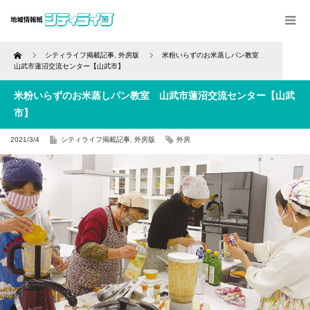
Home
シティライフ掲載記事
,
外房版
米粉いらずのお米蒸しパン教室
山武市蓮沼交流センター【山武市】
米粉いらずのお米蒸しパン教室 山武市蓮沼交流センター【山武
市】
2021/3/4
シティライフ掲載記事
,
外房版
外房