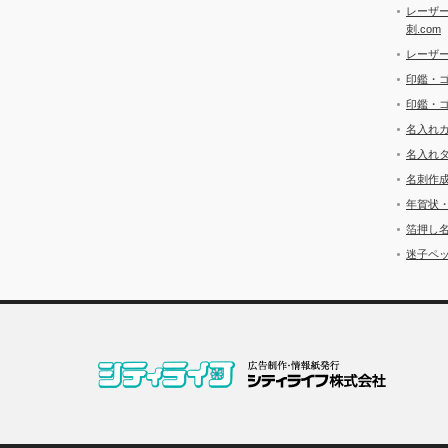
レーザ
刺.com
レーザ
印鑑・
印鑑・
名入れ
名入れ
名刺作
年賀状
箔押し
迷子ペッ