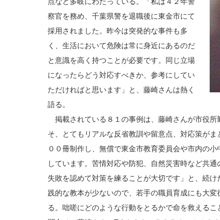
点など多岐にわたっている。「私は４２年警
察官を務め、千葉県警を退職後に東金市にて
採用されました。昨今は突発的な事件も多
く、生活において危険は常に身近にあるのだ
と意識を高く持つことが必要です。同じ立場
になったらどう対応すべきか、参考にしてい
ただければと思います」と、藤崎さんは熱く
語る。
掲載されている８１の事例は、藤崎さんが市役所
そ、とてもリアルな反省教訓や留意点、対応策がま
００冊制作し、無償で東金市教育委員会や市内の小
しています。苦情対応や防犯、自然災害時など共通
失敗を認めて対策を練ることが大切です」と、続け
践的な教本が少ないので、若手の職員育成にも大変
る。咄嗟にどのような行動をとるかで命を救えるこ