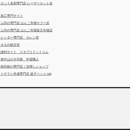
ーカット名刺専門店 レーザーカット名
ー加工専門サイト
ゴム印の専門店 はんこ市場ヤフー店
ゴム印の専門店 はんこ市場楽天市場店
カレンダー専門店 カレン堂
タオルの総文堂
成便利サイト スタプリドットコム
・喪中はがき印刷 年賀職人
名刺印刷の専門店｜箔押しショップ
トチラシ作成専門店 迷子ペット.net