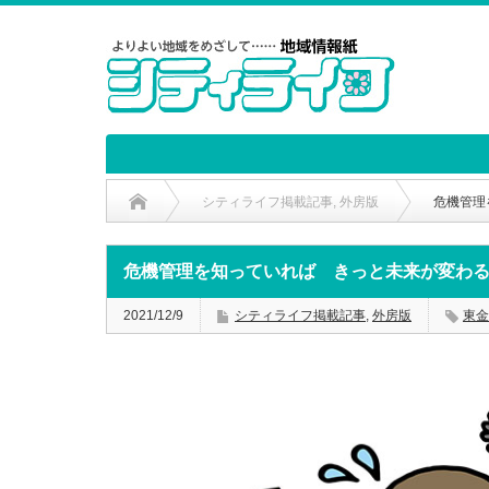
シティライフ掲載記事
,
外房版
危機管理
危機管理を知っていれば きっと未来が変わ
2021/12/9
シティライフ掲載記事
,
外房版
東金