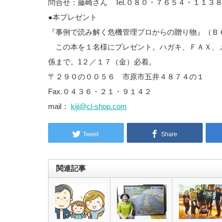
問合せ：藤崎さん Tel.０８０・７６５４・１１３
●本プレゼント
『事例で読み解く危機管理プロからの贈り物』（Ｂ
この本を１名様にプレゼント。ハガキ、ＦＡＸ、
係まで。1２／１７（金）必着。
〒２９０の００５６ 市原市五井４８７４の１
Fax.０４３６・２１・９１４２
mail：
kiji@cl-shop.com
Tweet
Share
関連記事