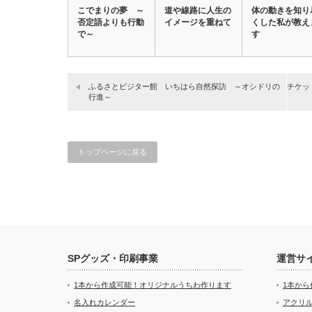
こでまりの夢 ～
道や線路に人生の
体の動きを知り
否定語よりも行動
イメージを重ねて
くした私が教え
で～
す
ふるさとビジター館 いちはら自然探訪 ～オシドリの
チケット
行進～
トップページに戻る
SPグッズ・印刷事業
運営サ
1本から作成可能！オリジナルうちわ作ります
1本か
名入れカレンダー
アクリル