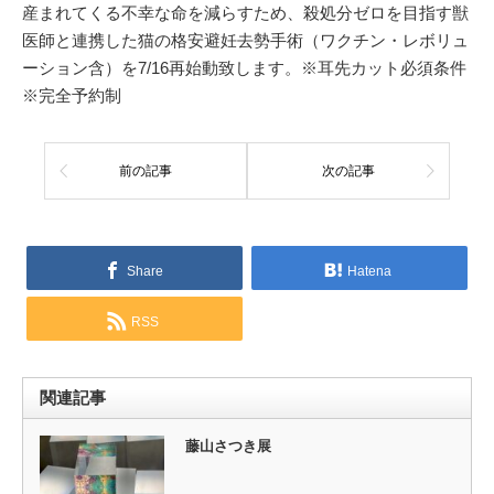
産まれてくる不幸な命を減らすため、殺処分ゼロを目指す獣
医師と連携した猫の格安避妊去勢手術（ワクチン・レボリュ
ーション含）を7/16再始動致します。※耳先カット必須条件
※完全予約制
前の記事
次の記事
Share
Hatena
RSS
関連記事
藤山さつき展