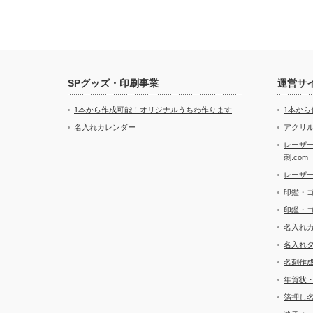
SPグッズ・印刷事業
運営サ
1本から作成可能！オリジナルうちわ作ります
1本か
名入れカレンダー
アクリル
レーザ
刺.com
レーザ
印鑑・
印鑑・
名入れ
名入れ
名刺作
年賀状
箔押し