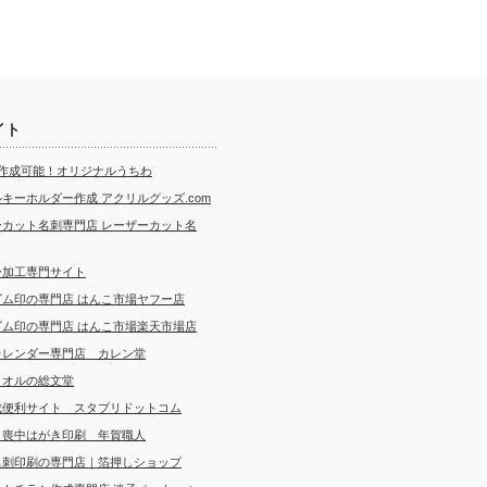
イト
ら作成可能！オリジナルうちわ
キーホルダー作成 アクリルグッズ.com
ーカット名刺専門店 レーザーカット名
ー加工専門サイト
ゴム印の専門店 はんこ市場ヤフー店
ゴム印の専門店 はんこ市場楽天市場店
カレンダー専門店 カレン堂
タオルの総文堂
成便利サイト スタプリドットコム
・喪中はがき印刷 年賀職人
名刺印刷の専門店｜箔押しショップ