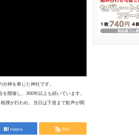
の分神を奉じた神社です。
を開催し、300年以上も続いています。
も相撲が行われ、当日は下道まで歓声が聞
Hatena
RSS