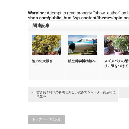
Warning
: Attempt to read property "show_author" on 
shop.com/public_html/wp-content/themes/opinion
関連記事
迫力の大銀杏
航空科学博物館へ
スズメバチの巣
りに気をつけて
古き良き時代の再現と新しい試みでシャッター商店街に
活気を
トップページに戻る