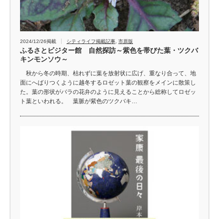
2024/12/26掲載
シティライフ掲載記事
,
市原版
ふるさとビジター館 自然探訪～紫色を帯びた葉・ツクバ
キンモンソウ～
秋から冬の時期、枯れずに葉を放射状に広げ、重なり合って、地
面にへばりつくように越冬するロゼット葉の観察をメインに散策し
た。葉の形状がバラの花弁のように見えることから総称してロゼッ
ト葉といわれる。 葉脈が紫色のツクバキ…