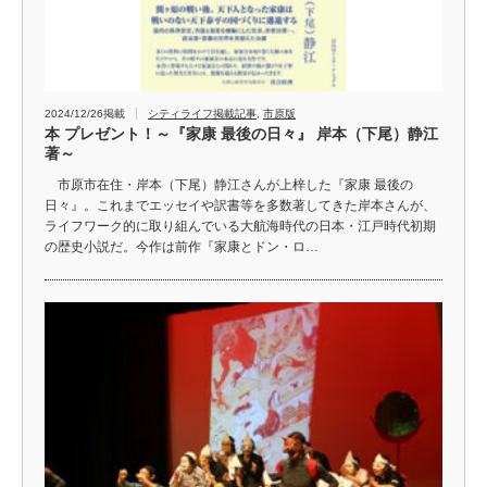
2024/12/26掲載
シティライフ掲載記事
,
市原版
本 プレゼント！～『家康 最後の日々』 岸本（下尾）静江
著～
市原市在住・岸本（下尾）静江さんが上梓した『家康 最後の
日々』。これまでエッセイや訳書等を多数著してきた岸本さんが、
ライフワーク的に取り組んでいる大航海時代の日本・江戸時代初期
の歴史小説だ。今作は前作『家康とドン・ロ…