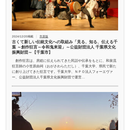
2024/12/20掲載
市原版
古くて新しい伝統文化への取組み「見る、知る、伝える千
葉 ～創作狂言～令和鬼来迎」～公益財団法人 千葉県文化
振興財団～【千葉市】
創作狂言は、房総に伝えられてきた民話や伝承をもとに、和泉流
狂言師の小笠原由祠（おがさわらただし）、千葉大学、県民で新た
に創り上げてきた狂言です。千葉大学、ＮＰＯ法人フォーエヴァ
ー、公益財団法人千葉県文化振興財団で運営…