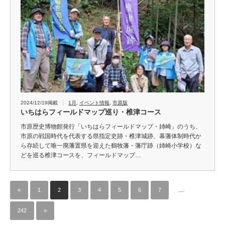
2024/12/19掲載
1月
,
イベント情報
,
市原版
いちはらフィールドマップ巡り・椎津コース
市原歴史博物館発行「いちはらフィールドマップ・姉崎」のうち、
市原の戦国時代を代表する県指定史跡・椎津城跡、幕藩体制時代か
ら存続して唯一廃藩置県を迎えた鶴牧藩・藩庁跡（姉崎小学校）な
どを巡る椎津コースを、フィールドマップ…
«
1
2
3
4
5
6
7
…
242
»