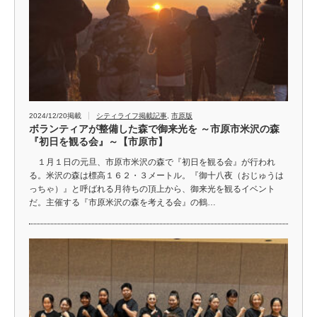
2024/12/20掲載
シティライフ掲載記事
,
市原版
ボランティアが整備した森で御来光を ～市原市米沢の森
『初日を観る会』～【市原市】
１月１日の元旦、市原市米沢の森で『初日を観る会』が行われ
る。米沢の森は標高１６２・３メートル。『御十八夜（おじゅうは
っちゃ）』と呼ばれる月待ちの頂上から、御来光を観るイベント
だ。主催する『市原米沢の森を考える会』の鶴…