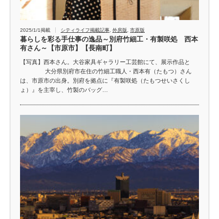
2025/1/1掲載
シティライフ掲載記事
,
外房版
,
市原版
暮らしを彩る手仕事の逸品～別府竹細工・有製咲処 西本
有さん～【市原市】【長南町】
【写真】西本さん。大谷家具ギャラリー工芸館にて、展示作品と
大分県別府市在住の竹細工職人・西本有（たもつ）さん
は、市原市の出身。別府を拠点に『有製咲処（たもつせいさくし
ょ）』を主宰し、竹製のバッグ…