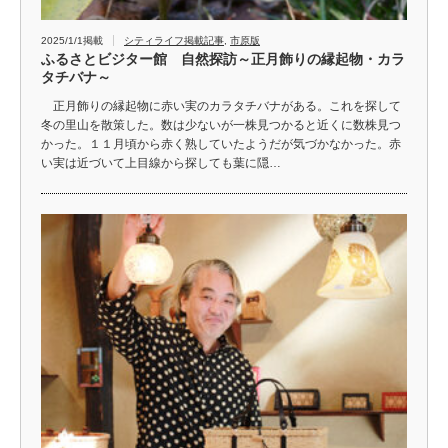
2025/1/1掲載
シティライフ掲載記事
,
市原版
ふるさとビジター館 自然探訪～正月飾りの縁起物・カラ
タチバナ～
正月飾りの縁起物に赤い実のカラタチバナがある。これを探して
冬の里山を散策した。数は少ないが一株見つかると近くに数株見つ
かった。１１月頃から赤く熟していたようだが気づかなかった。赤
い実は近づいて上目線から探しても葉に隠…