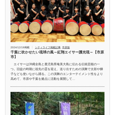
2024/12/19掲載
シティライフ掲載記事
,
市原版
千葉に吹かせたい琉球の風～紅翔エイサー護光琉～【市原
市】
エイサーは沖縄全島と鹿児島県奄美大島に伝わる伝統芸能の一
つ。旧盆の時期に祖先の霊を迎え、送り出すための演舞で太鼓や獅
子なども使いながら踊る。この演舞のエンターテイメント性をより
高めて、市原や千葉を拠点に活動を展開して…