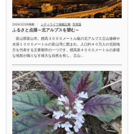
2024/12/26掲載
シティライフ掲載記事
,
市原版
ふるさと点描～北アルプスを望む～
富山県富山市。標高３０００メートル級の北アルプス立山連峰や
水深１０００メートルの富山湾に囲まれ、人口約４０万人の北陸地
方を代表する主要都市の一つです。標高差４０００メートルの多様
な地形が織りなす雄大な自然を有し、立山…