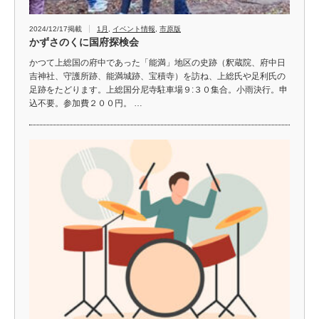
2024/12/17掲載
1月
,
イベント情報
,
市原版
かずさのくに国府探検会
かつて上総国の府中であった「能満」地区の史跡（釈蔵院、府中日
吉神社、守護所跡、能満城跡、宝積寺）を訪ね、上総氏や足利氏の
足跡をたどります。上総国分尼寺駐車場９:３０集合。小雨決行。申
込不要。参加費２００円。 …