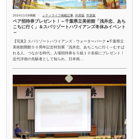
2024/11/29掲載
シティライフ掲載記事
,
外房版
,
市原版
ペア招待券プレゼント！～千葉県立美術館「浅井忠、あち
こちに行く」＆スパリゾートハワイアンズ冬休みイベント
～
【写真】スパリゾートハワイアンズ・ウォーターパーク ●千葉県立
美術館開館５０周年記念特別展「浅井忠、あちこちに行く～むすば
れる人、つながる時代」入場招待券を５組１０名様にプレゼント！
近代洋画の先駆者として知られ、日本画…