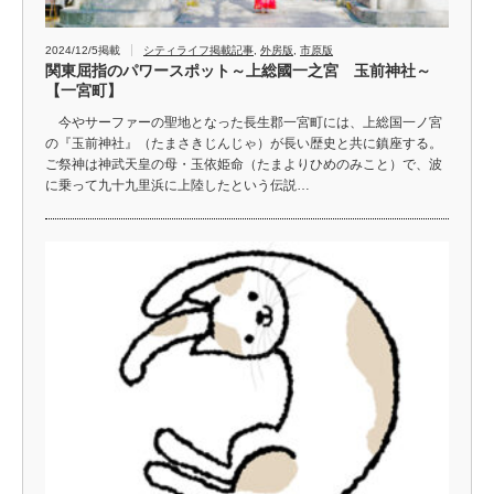
2024/12/5掲載
シティライフ掲載記事
,
外房版
,
市原版
関東屈指のパワースポット～上総國一之宮 玉前神社～
【一宮町】
今やサーファーの聖地となった長生郡一宮町には、上総国一ノ宮
の『玉前神社』（たまさきじんじゃ）が長い歴史と共に鎮座する。
ご祭神は神武天皇の母・玉依姫命（たまよりひめのみこと）で、波
に乗って九十九里浜に上陸したという伝説…