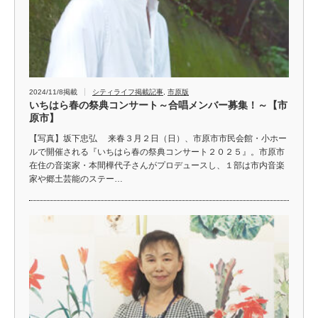
2024/11/8掲載
シティライフ掲載記事
,
市原版
いちはら春の祭典コンサート～合唱メンバー募集！～【市
原市】
【写真】坂下忠弘 来春３月２日（日）、市原市市民会館・小ホー
ルで開催される『いちはら春の祭典コンサート２０２５』。市原市
在住の音楽家・本間樺代子さんがプロデュースし、１部は市内音楽
家や郷土芸能のステー…