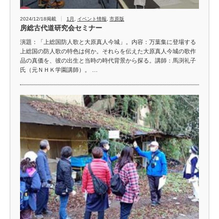
2024/12/18掲載
1月
,
イベント情報
,
市原版
房総古代道研究会セミナー
演題：「上総国防人歌と大原真人今城」。内容：万葉集に登場する
上総国の防人歌の特色は何か。それらを伝えた大原真人今城の歌作
品の真価を、彼の出生と当時の時代背景から探る。講師：馬渕礼子
氏（元ＮＨＫ学園講師）。 …