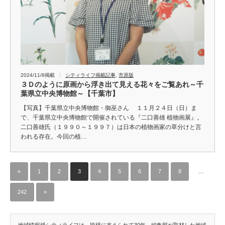
2024/11/8掲載
シティライフ掲載記事
,
市原版
３Ｄのように原画から浮き出て見える花々をご覧あれ～千
葉県立中央博物館～【千葉市】
【写真】千葉県立中央博物館・御巫さん １１月２４日（日）ま
で、千葉県立中央博物館で開催されている『二口善雄 植物画展』。
二口善雄氏（１９９０～１９９７）は日本の植物画家の草分けと言
われる存在。今回の植…
«
1
2
3
4
5
6
7
8
…
242
»