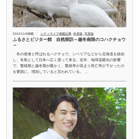
2024/11/9掲載
シティライフ掲載記事
,
外房版
,
市原版
ふるさとビジター館 自然探訪～越冬南限のコハクチョウ
～
冬の使者と呼ばれるハクチョウ。シベリアなどから北海道を経由
し、冬鳥として日本へ広く渡って来る。近年、地球温暖化の影響
で、繁殖期と越冬期が暖かく、繁殖率が高まり死亡率が下がったの
を要因に、増加していると言われている。 …