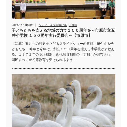
2024/11/28掲載
シティライフ掲載記事
,
市原版
子どもたちを支える地域の力で１５０周年を～市原市立五
井小学校 １５０周年実行委員会～【市原市】
【写真】五井小の歴史をたどるスライドショーの冒頭、紹介する子
どもたち 昨年と今年は、創立１５０周年を迎える小学校が多数あ
る。１８７２年の明治初期、近代教育制度の「学制」が発布され、
国民すべてが初等教育を受けられるよう…