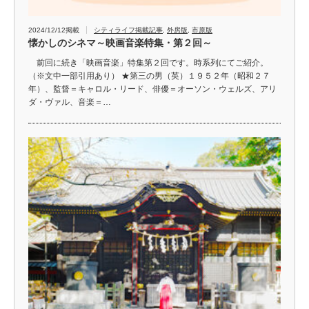
2024/12/12掲載
シティライフ掲載記事
,
外房版
,
市原版
懐かしのシネマ～映画音楽特集・第２回～
前回に続き「映画音楽」特集第２回です。時系列にてご紹介。
（※文中一部引用あり） ★第三の男（英）１９５２年（昭和２７
年）、監督＝キャロル・リード、俳優＝オーソン・ウェルズ、アリ
ダ・ヴァル、音楽＝…