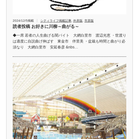
2024/12/5掲載
シティライフ掲載記事
,
外房版
,
市原版
読者投稿 お好きに川柳～曲がる～
◆一席 若者の人生曲げる闇バイト 大網白里市 渡辺光恵 ・世渡り
は適度に自説曲げ伸ばす 東金市 伴里美 ・盆栽も時間と曲がり必
須なり 大網白里市 安延春彦 &nbs…