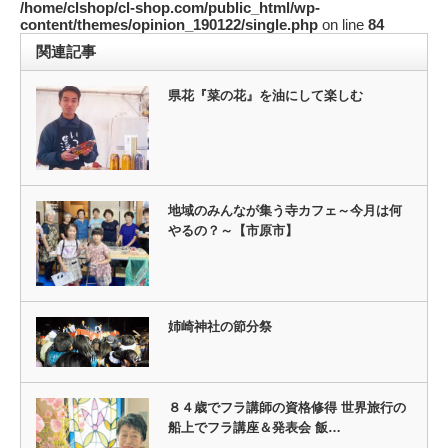
/home/clshop/cl-shop.com/public_html/wp-
content/themes/opinion_190122/single.php
on line
84
関連記事
県花『菜の花』を油にして楽しむ
地域のみんなが集う寺カフェ～今月は何
やるの？～【市原市】
姉崎神社の節分祭
８４歳でフラ講師の資格修得 世界旅行の
船上でフラ講座＆発表会 飯…