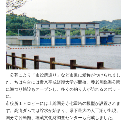
公募により「市役所通り」など市道に愛称がつけられまし
た。ちはら台には帝京平成短期大学が開校。養老川臨海公園
に海づり施設もオープンし、多くの釣り人が訪れるスポット
に。
市役所１Ｆロビーには上総国分寺七重塔の模型が設置されま
す。高滝ダムでは貯水が始まり、県下最大の人工湖が出現。
国分寺公民館、埋蔵文化財調査センターも完成しました。