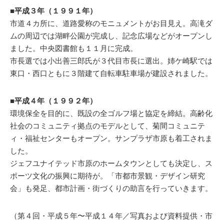
■平成３年（１９９１年）
市道４カ所に、道路愛称のモニュメントがお目見え。高滝ダ
ムの周辺では湖畔公園が完成し、記念広場などがオープンし
ました。中央図書館も１１月に完成。
市長選では小出善三郎氏が３代目市長に選出。姉ケ崎駅では
東口・西口ともに３階建て自転車駐車場が建設されました。
■平成４年（１９９２年）
環境保全を目的に、既設の全ゴルフ場と協定を締結。高齢化
社会のコミュニティ拠点のモデルとして、菊間コミュニテ
ィ・福祉センターもオープン。サンプラザ市原も着工されま
した。
ジェフユナイテッド市原のホームタウンとしても決定し、ス
ポーツ文化の振興に期待が。「市都市景観・デザイン研究
会」も発足、都市計画・街づくりの助言を行っていきます。
（第４回・平成５年〜平成１４年／写真および資料提供・市