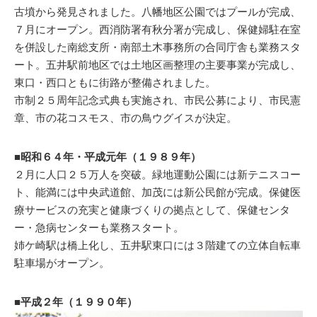
古墳から発見されました。八幡地区公園ではプールが完成、
７月にオープン。西消防署有秋分署が完成し、保健婦駐在室
を併設した南総支所・南部土木事務所の合同庁舎も業務スタ
ート。五井駅前地区では土地区画整理の主要事業が完成し、
東口・西口ともに街路が整備されました。
市制２５周年記念式典も実施され、市民公募により、市民憲
章、市の花コスモス、市の鳥ウグイスが決定。
■昭和６４年・平成元年（１９８９年）
２月に人口２５万人を突破。緑地運動公園には新テニスコー
ト、能満には中央武道館、加茂には新公民館が完成。保健医
療サービスの充実と健康づくりの拠点として、保健センタ
ー・急病センターも業務スタート。
姉ケ崎駅は橋上化し、五井駅東口には３階建ての立体自転車
駐車場がオープン。
■平成２年（１９９０年）