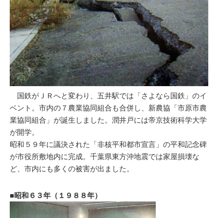
国鉄がＪＲへと変わり、五井駅では「さよなら国鉄」のイ
ベント。市内の７農業協同組合も合併し、新農協「市原市農
業協同組合」が誕生しました。潤井戸には帝京技術科学大学
が開学。
昭和５９年に議決された「非核平和都市宣言」の平和記念碑
が市役所敷地内に完成。千葉県東方沖地震では家屋損壊な
ど、市内にも多くの被害が出ました。
■昭和６３年（１９８８年）