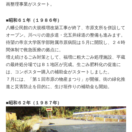
画整理事業がスタート。
■昭和６１年（１９８６年）
八幡公民館の大規模増改築工事が終了、市原支所を併設して
オープン。川べりの遊歩道・北五井緑道の整備も進みます。
待望の帝京大学医学部附属市原病院は５月に開院し、２４時
間体制で救急医療の拠点に。
増え続けるごみ対策として、福増に粗大ごみ処理施設、平蔵
の最終処分場ではＢ１地区が完成。生ごみ肥料化の促進に
は、コンポスター購入の補助金がスタートしました。
７月には、「第１回市原の物産まつり」が開催。街の緑化推
進と災害防止を目的に、生け垣作りの補助金も開始。
■昭和６２年（１９８７年）