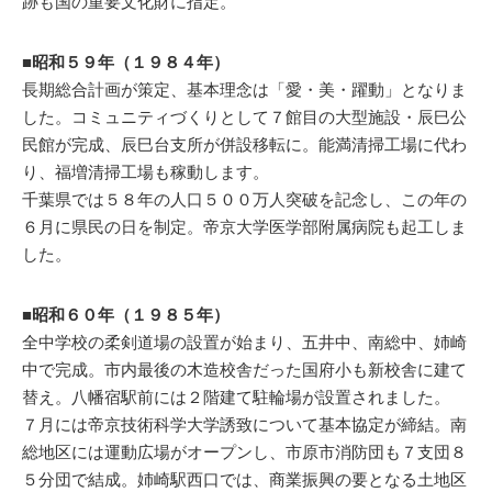
跡も国の重要文化財に指定。
■昭和５９年（１９８４年）
長期総合計画が策定、基本理念は「愛・美・躍動」となりま
した。コミュニティづくりとして７館目の大型施設・辰巳公
民館が完成、辰巳台支所が併設移転に。能満清掃工場に代わ
り、福増清掃工場も稼動します。
千葉県では５８年の人口５００万人突破を記念し、この年の
６月に県民の日を制定。帝京大学医学部附属病院も起工しま
した。
■昭和６０年（１９８５年）
全中学校の柔剣道場の設置が始まり、五井中、南総中、姉崎
中で完成。市内最後の木造校舎だった国府小も新校舎に建て
替え。八幡宿駅前には２階建て駐輪場が設置されました。
７月には帝京技術科学大学誘致について基本協定が締結。南
総地区には運動広場がオープンし、市原市消防団も７支団８
５分団で結成。姉崎駅西口では、商業振興の要となる土地区