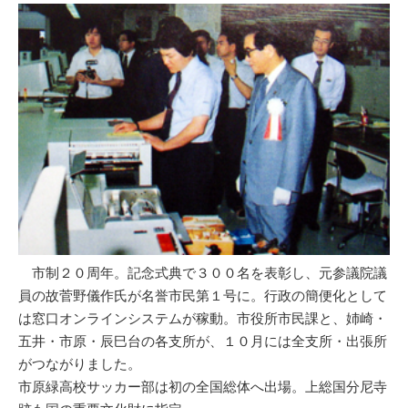
市制２０周年。記念式典で３００名を表彰し、元参議院議
員の故菅野儀作氏が名誉市民第１号に。行政の簡便化として
は窓口オンラインシステムが稼動。市役所市民課と、姉崎・
五井・市原・辰巳台の各支所が、１０月には全支所・出張所
がつながりました。
市原緑高校サッカー部は初の全国総体へ出場。上総国分尼寺