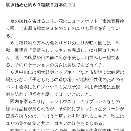
咲き始めた約６０種類９万本のユリ
夏の訪れを告げるユリ。花のニュースポット『市原鶴舞ゆ
り園』（市原市鶴舞９３９の１）のユリも見頃を迎えてい
る。
６１種類約９万本の色とりどりのユリが咲く園には、昨
秋、展望台『見晴らしデッキ』も完成し、ゆり園はもちろ
ん、眼下の風景や目の前に広がる美しい山並みも一望でき
る。そのロケーションの良さは房総でもピカイチ。
６月中旬には和太鼓やヒップホップなど市街地では練習の
場が少ない「子どもたちの遊び場」や地域活性化のためのイ
ベント会場にとログハウスも完成予定。利用希望者は直接、
園を訪れて担当者と話してほしいとのこと。
園内を彩るユリは、テッポウユリ、カサブランカなどの
様々な品種が見られるが、その間にフレッシュなグリーンが
涼感を誘うのは、「ほうき草」とも呼ばれるコキア。秋には
ユリの葉の紅葉と共に、コキアの紅色も楽しめる。
園内に入りすぐ目につくのが、野菜畑と生育試験棟（栽培