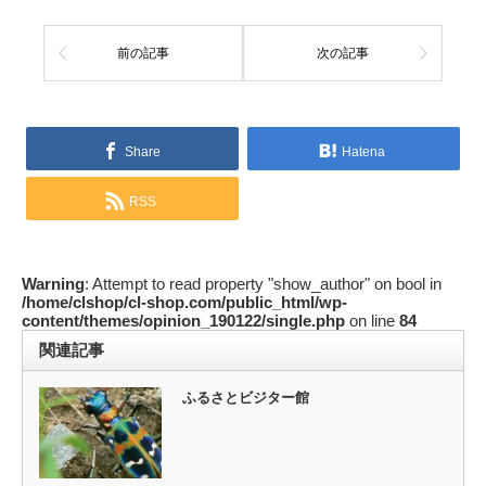
前の記事
次の記事
Share
Hatena
RSS
Warning
: Attempt to read property "show_author" on bool in
/home/clshop/cl-shop.com/public_html/wp-
content/themes/opinion_190122/single.php
on line
84
関連記事
ふるさとビジター館