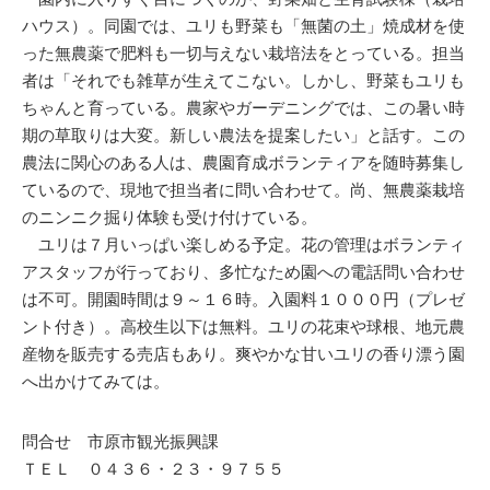
ハウス）。同園では、ユリも野菜も「無菌の土」焼成材を使
った無農薬で肥料も一切与えない栽培法をとっている。担当
者は「それでも雑草が生えてこない。しかし、野菜もユリも
ちゃんと育っている。農家やガーデニングでは、この暑い時
期の草取りは大変。新しい農法を提案したい」と話す。この
農法に関心のある人は、農園育成ボランティアを随時募集し
ているので、現地で担当者に問い合わせて。尚、無農薬栽培
のニンニク掘り体験も受け付けている。
ユリは７月いっぱい楽しめる予定。花の管理はボランティ
アスタッフが行っており、多忙なため園への電話問い合わせ
は不可。開園時間は９～１６時。入園料１０００円（プレゼ
ント付き）。高校生以下は無料。ユリの花束や球根、地元農
産物を販売する売店もあり。爽やかな甘いユリの香り漂う園
へ出かけてみては。
問合せ 市原市観光振興課
ＴＥＬ ０４３６・２３・９７５５