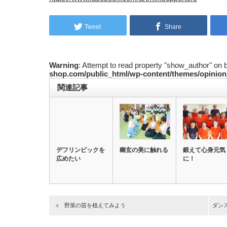
Tweet
Share
Warning
: Attempt to read property "show_author" on 
shop.com/public_html/wp-content/themes/opinion
関連記事
デフリンピックを
幽玄の美に触れる
鍛えて心身元気
広めたい
に！
野菜の苗を植えてみよう
ダン