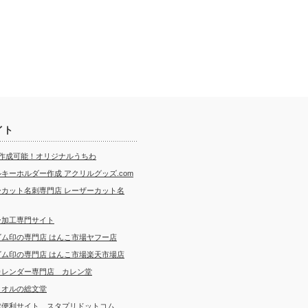
イト
ら作成可能！オリジナルうちわ
キーホルダー作成 アクリルグッズ.com
ーカット名刺専門店 レーザーカット名
ー加工専門サイト
ゴム印の専門店 はんこ市場ヤフー店
ゴム印の専門店 はんこ市場楽天市場店
カレンダー専門店 カレン堂
タオルの総文堂
成便利サイト スタプリドットコム