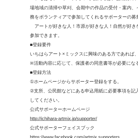
場地域の清掃や草刈、会期中の作品の受付・案内、
務をボランティアで参加してくれるサポーターの募
アートが好きな人！市原が好きな人！自然が好き
参加できます。
■登録要件
いちはらアート×ミックスに興味のある方であれば
※活動内容に応じて、保護者の同意書等が必要にな
■登録方法
①ホームページからサポーター登録をする。
②支所、公民館などにある申込用紙に必要事項を記
してください。
公式サポーターホームページ
http://ichihara-artmix.jp/supporter/
公式サポーターフェイスブック
https://www.facebook.com/artmix.supporters