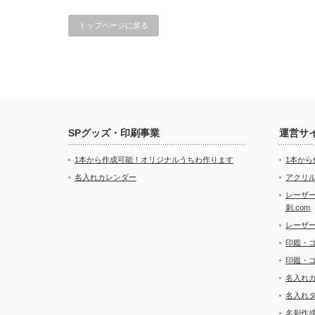
トップページに戻る
SPグッズ・印刷事業
運営サ
1本から作成可能！オリジナルうちわ作ります
1本か
名入れカレンダー
アクリル
レーザ
刺.com
レーザ
印鑑・
印鑑・
名入れ
名入れ
名刺作