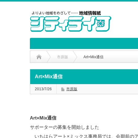
市原版
Art×Mix通信
Art×Mix通信
2013/7/26
市原版
Art×Mix通信
サポーターの募集を開始しました
いちはらアート×ミックス事務局では、会期前のア