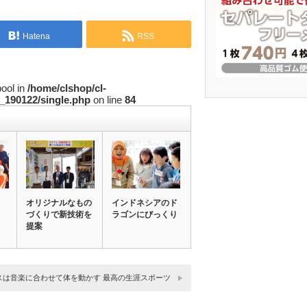
Hatena
RSS
bool in
/home/clshop/cl-
_190122/single.php
on line
84
オリジナルなもの
インドネシアのド
づくりで新技術を
ラゴンにびっくり
提案
スは音楽に合わせて体を動かす 最高の生涯スポーツ