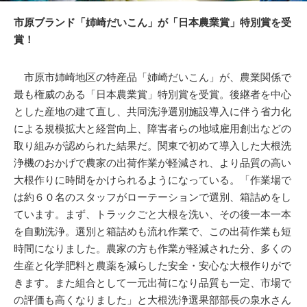
市原ブランド「姉崎だいこん」が「日本農業賞」特別賞を受
賞！
市原市姉崎地区の特産品「姉崎だいこん」が、農業関係で
最も権威のある「日本農業賞」特別賞を受賞。後継者を中心
とした産地の建て直し、共同洗浄選別施設導入に伴う省力化
による規模拡大と経営向上、障害者らの地域雇用創出などの
取り組みが認められた結果だ。関東で初めて導入した大根洗
浄機のおかげで農家の出荷作業が軽減され、より品質の高い
大根作りに時間をかけられるようになっている。「作業場で
は約６０名のスタッフがローテーションで選別、箱詰めをし
ています。まず、トラックごと大根を洗い、その後一本一本
を自動洗浄。選別と箱詰めも流れ作業で、この出荷作業も短
時間になりました。農家の方も作業が軽減された分、多くの
生産と化学肥料と農薬を減らした安全・安心な大根作りがで
きます。また組合として一元出荷になり品質も一定、市場で
の評価も高くなりました」と大根洗浄選果部部長の泉水さん