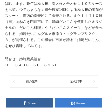
は話します。昨年は秋大根、春大根と合わせ１１０万ケース
を出荷。今年もまもなく組合農家14軒による秋大根の出荷が
スタート。市内の直売所にて販売される。また１１月１０日
（日）あねさき門前市にて、姉崎だいこんを使用したオリジ
ナルの「だいこん料理」や「だいこんスイーツ」などが食べ
られる「姉崎だいこんグルメ市原Ｄ・１グランプリ２０１
３」が開催される。この機会に市原が誇る「姉崎だいこん」
をぜひ賞味してみては。
問合せ 姉崎蔬菜組合
TEL ０４３６・６６・８９５０
前の記事
次の記事
Share
Hatena