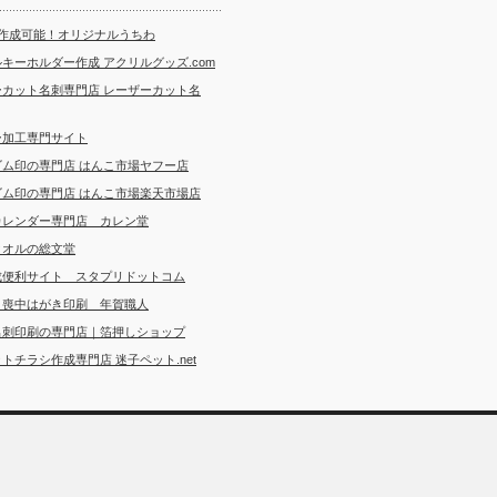
ら作成可能！オリジナルうちわ
キーホルダー作成 アクリルグッズ.com
ーカット名刺専門店 レーザーカット名
ー加工専門サイト
ゴム印の専門店 はんこ市場ヤフー店
ゴム印の専門店 はんこ市場楽天市場店
カレンダー専門店 カレン堂
タオルの総文堂
成便利サイト スタプリドットコム
・喪中はがき印刷 年賀職人
名刺印刷の専門店｜箔押しショップ
トチラシ作成専門店 迷子ペット.net