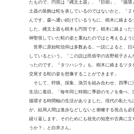
たもので、円筒は『縄文土器』、『巨樹』、『循環
土器の装飾は蛇を表しているのではないかと。「２
んです。森へ通い続けているうちに、樹木に絡まる
した。縄文土器も樹木も円筒です。樹木に絡まった
神聖視していた蛇の姿と重ねたのではと考えるよ
世界に原始蛇信仰は多数ある。一説によると、日
しているという。「この説は民俗学の吉野裕子さん
ったのです。『タツハシラ』も、樹木に絡まるツタ
交尾する蛇の姿を想像することができます」
そして、狩猟、採集、漁労を組み合わせ、四季に
生活に着目。「毎年同じ時期に季節のモノを食べ、
循環する時間軸の生活がありました。現代の私たち
が、結局人間は進歩などしないと俯瞰する視点も必
繰り返します。そのためにも祖先の知恵や古典に立
うか？」と白井さん。