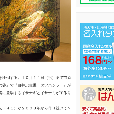
を圧倒する。１０月１４日（祝）まで市原
の谷』で『白井忠俊展ータツハシラー』が
書に登場するイサナギとイサナミが子作り
ん（４１）が２００８年から作り続けてき