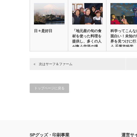
日々是好日
「地元産の旬の食
科学ってこんな
材を使った料理を
面白い！未知の
提供し、多くの人
界を見つけに行
が集う交流の場
う 千葉市科学
を…
館…
次はサーフ＆ファーム
トップページに戻る
SPグッズ・印刷事業
運営サ