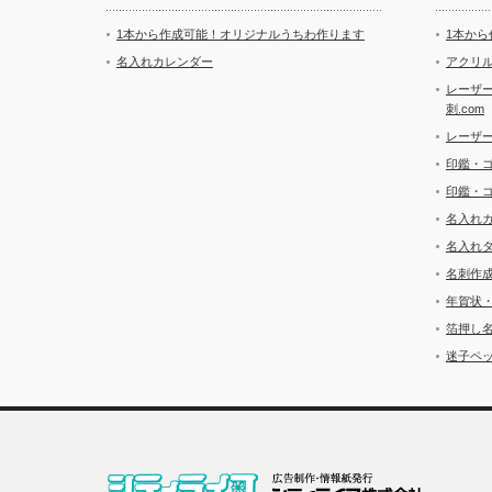
1本から作成可能！オリジナルうちわ作ります
1本か
名入れカレンダー
アクリル
レーザ
刺.com
レーザ
印鑑・
印鑑・
名入れ
名入れ
名刺作
年賀状
箔押し
迷子ペッ