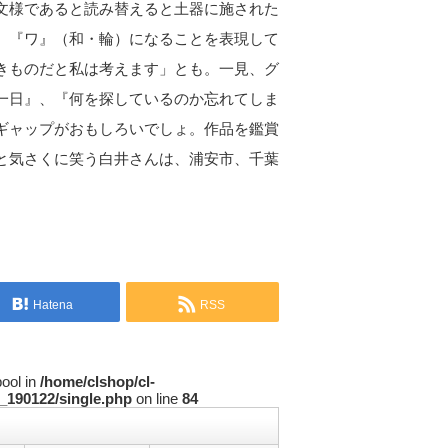
文様であると読み替えると土器に施された
、『ワ』（和・輪）になることを表現して
きものだと私は考えます」とも。一見、グ
一日』、『何を探しているのか忘れてしま
ギャップがおもしろいでしょ。作品を鑑賞
と気さくに笑う白井さんは、浦安市、千葉
Hatena
RSS
bool in
/home/clshop/cl-
_190122/single.php
on line
84