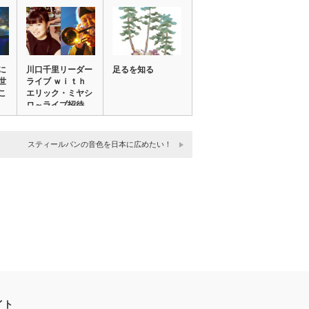
に
川口千里リーダー
足るを知る
世
ライブ ｗｉｔｈ
こ
エリック・ミヤシ
ロ～ライブ招待…
スティールパンの音色を日本に広めたい！
イト