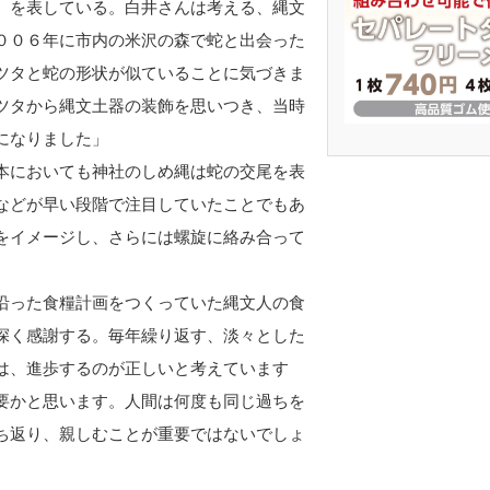
』を表している。白井さんは考える、縄文
００６年に市内の米沢の森で蛇と出会った
ツタと蛇の形状が似ていることに気づきま
ツタから縄文土器の装飾を思いつき、当時
うになりました」
本においても神社のしめ縄は蛇の交尾を表
などが早い段階で注目していたことでもあ
をイメージし、さらには螺旋に絡み合って
沿った食糧計画をつくっていた縄文人の食
深く感謝する。毎年繰り返す、淡々とした
は、進歩するのが正しいと考えています
要かと思います。人間は何度も同じ過ちを
ち返り、親しむことが重要ではないでしょ