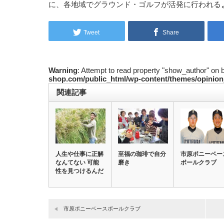
に、各地域でグラウンド・ゴルフが活発に行われる
Tweet
Share
Warning
: Attempt to read property "show_author" on 
shop.com/public_html/wp-content/themes/opinion
関連記事
人生や仕事に正解
至福の珈琲で自分
市原ポニーベー
なんてない 可能
磨き
ボールクラブ
性を見つけるんだ
市原ポニーベースボールクラブ