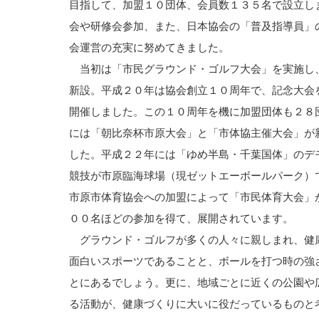
目指して、加盟１０団体、会員数１３５名で設立し
会や研修会参加、また、日本協会の「普及指導員」
会運営の充実に努めてきました。
当初は「市民グラウンド・ゴルフ大会」を実施し
新設。平成２０年は協会創立１０周年で、記念大会
開催しました。この１０周年を機に加盟団体も２８
には「朝比奈杯市原大会」と「市体協主催大会」が
した。平成２２年には「ゆめ半島・千葉国体」のデ
競技が市原臨海球場（現ゼットエーボールパーク）
市原市体育協会への加盟によって「市民体育大会」
００名ほどの参加を得て、展開されています。
グラウンド・ゴルフが多くの人々に親しまれ、健
面白いスポーツであることと、ボールを打つ時の強
とにあるでしょう。更に、地域ごとに近くの公園や
る活動が、健康づくりに大いに役だっているものと