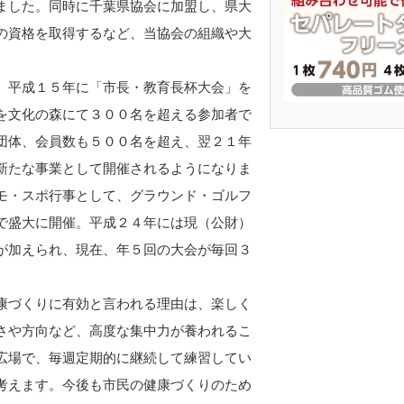
ました。同時に千葉県協会に加盟し、県大
の資格を取得するなど、当協会の組織や大
、平成１５年に「市長・教育長杯大会」を
を文化の森にて３００名を超える参加者で
団体、会員数も５００名を超え、翌２１年
新たな事業として開催されるようになりま
モ・スポ行事として、グラウンド・ゴルフ
で盛大に開催。平成２４年には現（公財）
が加えられ、現在、年５回の大会が毎回３
康づくりに有効と言われる理由は、楽しく
さや方向など、高度な集中力が養われるこ
広場で、毎週定期的に継続して練習してい
考えます。今後も市民の健康づくりのため