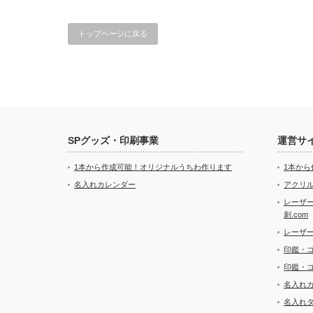
トップページに戻る
SPグッズ・印刷事業
運営サ
1本から作成可能！オリジナルうちわ作ります
1本か
名入れカレンダー
アクリル
レーザ
刺.com
レーザ
印鑑・
印鑑・
名入れ
名入れ