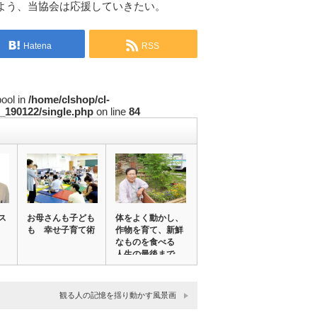
よう、当協会は応援していきたい。
Hatena
RSS
bool in
/home/clshop/cl-
_190122/single.php
on line
84
ス
お母さんも子ども
体をよく動かし、
も 幸せ子育て術
作物を育て、新鮮
なものを食べる
人生の最後まで
元…
観る人の記憶を揺り動かす風景画