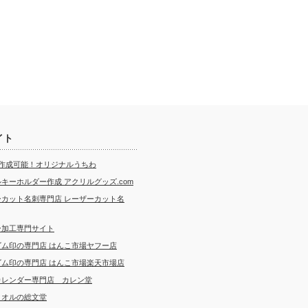
イト
ら作成可能！オリジナルうちわ
キーホルダー作成 アクリルグッズ.com
ーカット名刺専門店 レーザーカット名
ー加工専門サイト
ゴム印の専門店 はんこ市場ヤフー店
ゴム印の専門店 はんこ市場楽天市場店
カレンダー専門店 カレン堂
タオルの総文堂