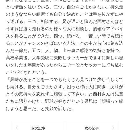
とに情熱を注いでいる。二つ、自分をごまかさない。持久走
のようなつらい練習でも自分で決めたことは手を抜かずにや
り遂げる。三つ、相談する。足が遅いと悩んだ西村さんはど
うすれば速く走れるのか様々な人に相談し、的確なアドバイ
スを得ることができた。四つ、続ける。「苦しい時でも続け
ることがチャンスのそばにいる方法」本の中から心に刻み込
んだ一節だ。五つ、人、物、出来事に感謝の気持ちを持つ。
高校卒業後、大学受験に失敗しサッカーができずに悔しい思
いをした１年間があったからこそ一段とサッカーに打ち込む
ことができたという。
「興味があることを一つでもたくさん見つけて少し苦しくて
も続ける。自分をごまかさず、困った時は人に聞き、ありが
とうの気持ちを忘れずに頑張って下さい」と西村さんは児童
たちに語りかけた。野球が好きだという男児は「頑張って続
けようと思った」と笑顔で話した。
前の記事
次の記事