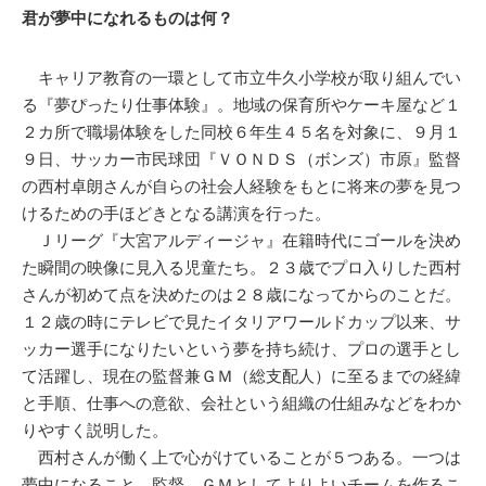
君が夢中になれるものは何？
キャリア教育の一環として市立牛久小学校が取り組んでい
る『夢ぴったり仕事体験』。地域の保育所やケーキ屋など１
２カ所で職場体験をした同校６年生４５名を対象に、９月１
９日、サッカー市民球団『ＶＯＮＤＳ（ボンズ）市原』監督
の西村卓朗さんが自らの社会人経験をもとに将来の夢を見つ
けるための手ほどきとなる講演を行った。
Ｊリーグ『大宮アルディージャ』在籍時代にゴールを決め
た瞬間の映像に見入る児童たち。２３歳でプロ入りした西村
さんが初めて点を決めたのは２８歳になってからのことだ。
１２歳の時にテレビで見たイタリアワールドカップ以来、サ
ッカー選手になりたいという夢を持ち続け、プロの選手とし
て活躍し、現在の監督兼ＧＭ（総支配人）に至るまでの経緯
と手順、仕事への意欲、会社という組織の仕組みなどをわか
りやすく説明した。
西村さんが働く上で心がけていることが５つある。一つは
夢中になること。監督、ＧＭとしてよりよいチームを作るこ