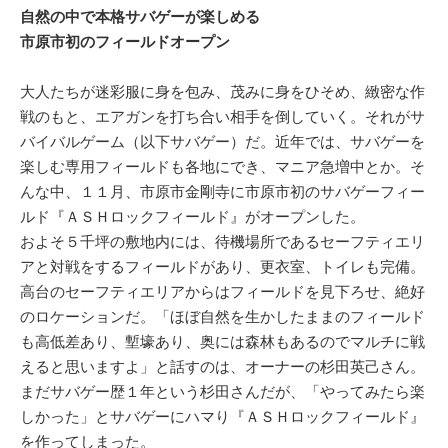
自然の中で本格サバゲーが楽しめる
市原市初のフィールドオープン
大人たちが迷彩服に身を包み、茂みに身をひそめ、緻密な作
戦のもと、エアガンを打ち合い相手を倒していく。それがサ
バイバルゲーム（以下サバゲー）だ。近年では、サバゲーを
楽しむ専用フィールドも各地にでき、マニア急増中とか。そ
んな中、１１月、市原市金剛寺に市原市初のサバゲーフィー
ルド『ＡＳＨロックフィールド』がオープンした。
およそ５千坪の敷地内には、待機場所であるセーフティエリ
アと対戦をするフィールドがあり、更衣室、トイレも完備。
高台のセーフティエリアからはフィールドを見下ろせ、絶好
のロケーションだ。「ほぼ自然を生かしたままのフィールド
も高低差あり、塹壕あり、奥には森林もあるのでマルチに戦
えると思いますよ」と話すのは、オーナーの杉田英己さん。
まだサバゲー歴１年という杉田さんだが、「やってみたら楽
しかった」とサバゲーにハマり『ＡＳＨロックフィールド』
を作ってしまった。