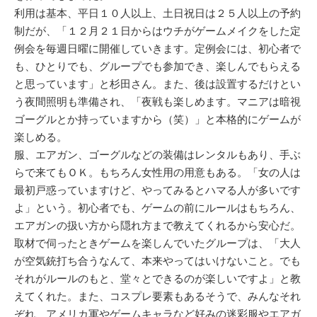
利用は基本、平日１０人以上、土日祝日は２５人以上の予約
制だが、「１２月２１日からはウチがゲームメイクをした定
例会を毎週日曜に開催していきます。定例会には、初心者で
も、ひとりでも、グループでも参加でき、楽しんでもらえる
と思っています」と杉田さん。また、後は設置するだけとい
う夜間照明も準備され、「夜戦も楽しめます。マニアは暗視
ゴーグルとか持っていますから（笑）」と本格的にゲームが
楽しめる。
服、エアガン、ゴーグルなどの装備はレンタルもあり、手ぶ
らで来てもＯＫ。もちろん女性用の用意もある。「女の人は
最初戸惑っていますけど、やってみるとハマる人が多いです
よ」という。初心者でも、ゲームの前にルールはもちろん、
エアガンの扱い方から隠れ方まで教えてくれるから安心だ。
取材で伺ったときゲームを楽しんでいたグループは、「大人
が空気銃打ち合うなんて、本来やってはいけないこと。でも
それがルールのもと、堂々とできるのが楽しいですよ」と教
えてくれた。また、コスプレ要素もあるそうで、みんなそれ
ぞれ、アメリカ軍やゲームキャラなど好みの迷彩服やエアガ