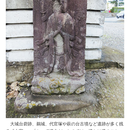
大城台砦跡、鵜城、代官塚や萩の台古墳など遺跡が多く残