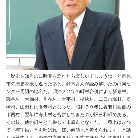
「歴史を知るのに時間を遡れたら楽しいでしょうね」と市原
市の歴史を振り返ったあと、鈴木さんが読み解いたのは同セ
ンター周辺の地名だ。明治２２年の町村合併により新巻村、
磯谷村、大桶村、川在村、土宇村、櫃挾村、二日市場村、松
崎村、山田村は養老村となった。昭和３０年に養老川西側の
市西村、翌年に海上村と合併しできたのが旧三和町である。
その後、他の町村と合併して市原市となった。「養老はかつ
て『与宇呂』とも呼ばれ、緩い傾斜地と考えられます」と話
した鈴木さん。今の中高根あたりを指す鎌倉時代の史料もあ