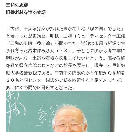
三和の史跡
旧養老村を巡る物語
「古代、千葉県は麻が採れた豊かな土地『総の国』でした」
と始まった歴史講座。昨秋、三和コミュニティセンター主催
『三和の史跡 養老編』が開かれた。講師は市原市新堀で生
まれ育った鈴木仲秋さん（７８）。子どもの頃から考古学に
興味があり、土器や石器を採集して歩いたという。高校教師
を経て県立房総のむらなどの館長を歴任し、現在、江戸川短
期大学名誉教授である。午前中の講義のあと午後から参加者
２０名と同センター周辺の史跡を散策する予定であったが、
あいにくの雨で終日座学となった。