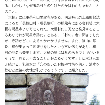
る。しかし「なぜ養老村と名付けたのかはわかりません」と
のこと。
『大桶』には軍荼利山甘露寺がある。明治時代の上總町邨誌
によると『長柄山村（現長柄町）の胎蔵寺にある舎利塔は大
桶村明星寺より寄せられた。大桶村に古瓦など発見するとこ
ろありそれが明星寺跡だ』とある。「村の古老に聞きました
が、寺跡がどこにあるのかわかりません。また、猫山に毎
晩、猫が集まって酒盛りをしたという言い伝えがあり、相川
村の地名も登場します。大桶の堰には耳のあるウナギがいる
そうで、見ると不吉なことが起こるそうです」と伝承話も加
え続ける。乳清水は「穴のあいたお椀や竹筒を供え、清水を
飲むと産後の女性は乳がでるそうです」と紹介した。