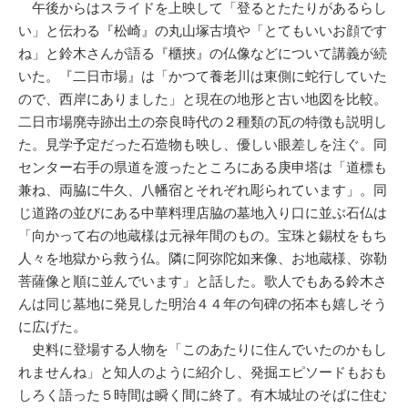
午後からはスライドを上映して「登るとたたりがあるらし
い」と伝わる『松崎』の丸山塚古墳や「とてもいいお顔です
ね」と鈴木さんが語る『櫃挾』の仏像などについて講義が続
いた。『二日市場』は「かつて養老川は東側に蛇行していた
ので、西岸にありました」と現在の地形と古い地図を比較。
二日市場廃寺跡出土の奈良時代の２種類の瓦の特徴も説明し
た。見学予定だった石造物も映し、優しい眼差しを注ぐ。同
センター右手の県道を渡ったところにある庚申塔は「道標も
兼ね、両脇に牛久、八幡宿とそれぞれ彫られています」。同
じ道路の並びにある中華料理店脇の墓地入り口に並ぶ石仏は
「向かって右の地蔵様は元禄年間のもの。宝珠と錫杖をもち
人々を地獄から救う仏。隣に阿弥陀如来像、お地蔵様、弥勒
菩薩像と順に並んでいます」と話した。歌人でもある鈴木さ
んは同じ墓地に発見した明治４４年の句碑の拓本も嬉しそう
に広げた。
史料に登場する人物を「このあたりに住んでいたのかもし
れませんね」と知人のように紹介し、発掘エピソードもおも
しろく語った５時間は瞬く間に終了。有木城址のそばに住む