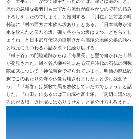
る『土宇』。「かつて津中だったのでは。津とは港のこと。
流れの急峻な養老川も土宇から流れが緩やかなので荷の積み
下ろしをしたのでしょう」と推測する。『川在』は前述の町
邨誌に『村の西方に水飲み坂あり』とある。「日本武尊が清
水を飲んだと伝わる坂。磯ヶ谷からの坂は２つ。どちらでし
ょうね」と日本武尊伝説の謎解きから高滝の地頭の娘の話へ
と地元にまつわるお話を次々に繰り広げる。
『磯ヶ谷』の門脇遺跡からは『海里長』と墨で書かれた土器
が発見された。磯ヶ谷八幡神社にある江戸時代の石仏の阿弥
陀如来について「神仏習合で祀られています。明治の廃仏毀
釈でこのあたりの寺や仏像も壊されました」と少し残念そ
う。「『新巻』は新牧で馬を放牧していたのでしょう」と話
した。『山田』にあるのは三山塚や富士塚。「周辺に溝のあ
るのが古墳。近世塚にはありません」と見分け方も教えた。