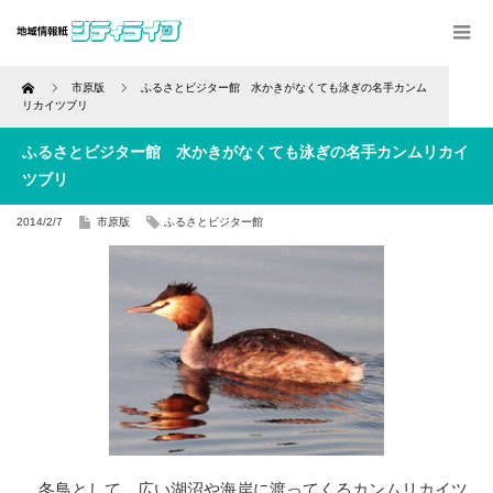
Home
市原版
ふるさとビジター館 水かきがなくても泳ぎの名手カンム
リカイツブリ
ふるさとビジター館 水かきがなくても泳ぎの名手カンムリカイ
ツブリ
2014/2/7
市原版
ふるさとビジター館
冬鳥として、広い湖沼や海岸に渡ってくるカンムリカイツ