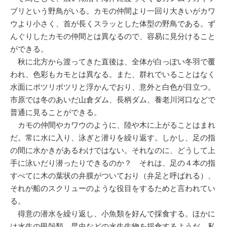
ブリという野鳥がいる。カモの仲間より一回り大きいがカワ
ウより小さく、首が長くスラッとした体型の野鳥である。ず
んぐりしたカモの仲間とは異なるので、容易に見分けること
ができる。
秋に北方から渡ってきた直後は、全体が白っぽい冬羽で覆
われ、色彩もカモとは異なる。また、群れでいることはなく
水面にポツリポツリと浮かんでおり、意外と白色が目立つ。
市原では冬のあいだ山倉ダム、長柄ダム、養老川河口などで
普通に見ることができる。
カモの仲間やカワウのように、陸や木に上がることはまれ
だ。常に水に入り、泳ぎと潜りを繰り返す。しかし、足の指
の間に水かきがあるわけではない。それなのに、どうして上
手に泳いだり潜ったりできるのか？ それは、足の４本の指
すべてに木の葉状の弁膜がついており（弁足と呼ばれる）、
それが船のスクリューのような役目をするためと言われてい
る。
得意の潜水を繰り返し、小魚類を好んで採食する。ほかに
は水生の甲殻類、昆虫などの水生生物を採食するようだ。私