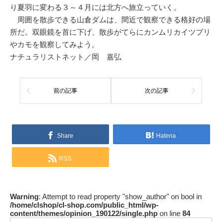
り夏羽に変わる３～４月には北方へ旅立っていく。
周囲を散歩できる山倉ダムは、間近で観察できる格好の場
所だ。双眼鏡を首に下げ、散歩がてらにカンムリカイツブリ
やカモを観察してみよう。
ナチュラリストネット／岡 嘉弘
前の記事
次の記事
Share
Hatena
RSS
Warning
: Attempt to read property "show_author" on bool in
/home/clshop/cl-shop.com/public_html/wp-
content/themes/opinion_190122/single.php
on line
84