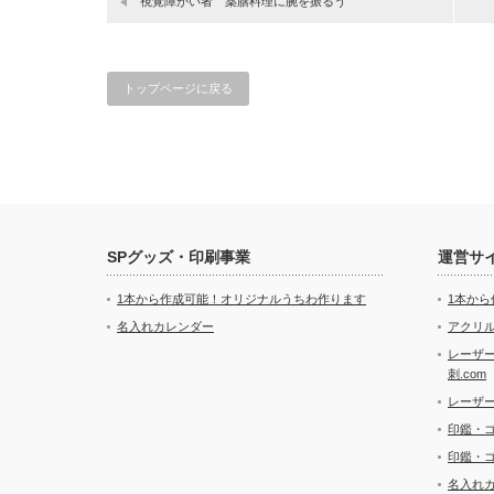
視覚障がい者 薬膳料理に腕を振るう
トップページに戻る
SPグッズ・印刷事業
運営サ
1本から作成可能！オリジナルうちわ作ります
1本か
名入れカレンダー
アクリル
レーザ
刺.com
レーザ
印鑑・
印鑑・
名入れ