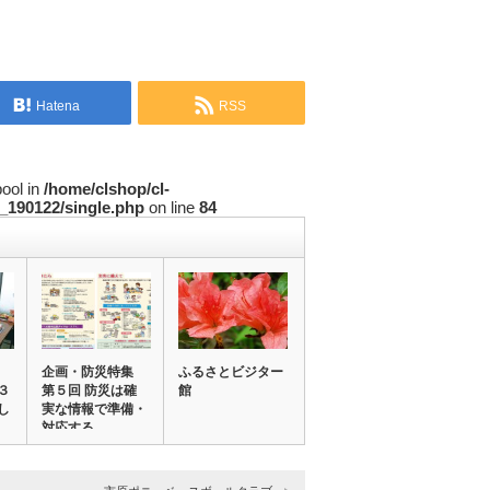
Hatena
RSS
bool in
/home/clshop/cl-
_190122/single.php
on line
84
企画・防災特集
ふるさとビジター
３
第５回 防災は確
館
し
実な情報で準備・
対応する