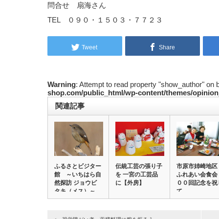
問合せ 扇海さん
TEL ０９０・１５０３・７７２３
Tweet
Share
Warning
: Attempt to read property "show_author" on 
shop.com/public_html/wp-content/themes/opinion
関連記事
ふるさとビジター
伝統工芸の張り子
市原市姉崎地区
館 ～いちはら自
を 一宮の工芸品
ふれあい会食会
然探訪 ジョウビ
に【外房】
００回記念を祝
タキ（メス）～
て