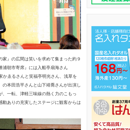
の家』の広間は笑いを求めて集まった約９
勝浦朝市寄席』には入船亭扇海さん
柳家かゑるさんと笑福亭明光さん、浅草を
』の本田浩平さんと山下靖喬さんが出演し
が、一転、津軽三味線の熱く力のこもっ
感動ありの充実したステージに観客からは