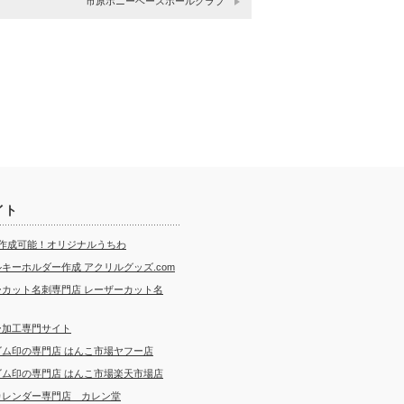
市原ポニーベースボールクラブ
イト
ら作成可能！オリジナルうちわ
キーホルダー作成 アクリルグッズ.com
ーカット名刺専門店 レーザーカット名
ー加工専門サイト
ゴム印の専門店 はんこ市場ヤフー店
ゴム印の専門店 はんこ市場楽天市場店
カレンダー専門店 カレン堂