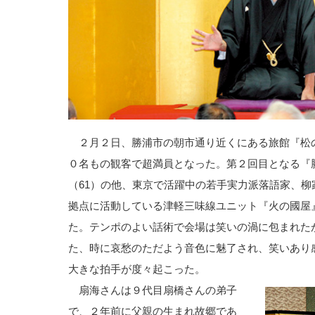
２月２日、勝浦市の朝市通り近くにある旅館『松
０名もの観客で超満員となった。第２回目となる『
（61）の他、東京で活躍中の若手実力派落語家、
拠点に活動している津軽三味線ユニット『火の國屋
た。テンポのよい話術で会場は笑いの渦に包まれた
た、時に哀愁のただよう音色に魅了され、笑いあり
大きな拍手が度々起こった。
扇海さんは９代目扇橋さんの弟子
で、２年前に父親の生まれ故郷であ