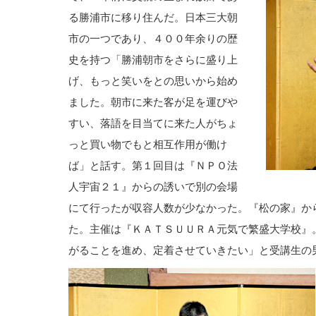
る勝浦市に移り住んだ。日本三大朝
市の一つであり、４００年余りの歴
史を持つ「勝浦朝市をさらに盛り上
げ、もっと笑いをとの思いから始め
ました。朝市に来た客が足を運びや
すい、落語を目当てに来た人がちょ
っと買い物でもと相互作用が働け
ば」と話す。第１回目は『ＮＰＯ法
人宇宙２１』からの誘いで別の会場
にて行ったが収容人数が少なかった。『松の家』か
た。主催は『ＫＡＴＳＵＵＲＡ元気で繁盛大学校』
がることを進め、定着させていきたい」と受講生の