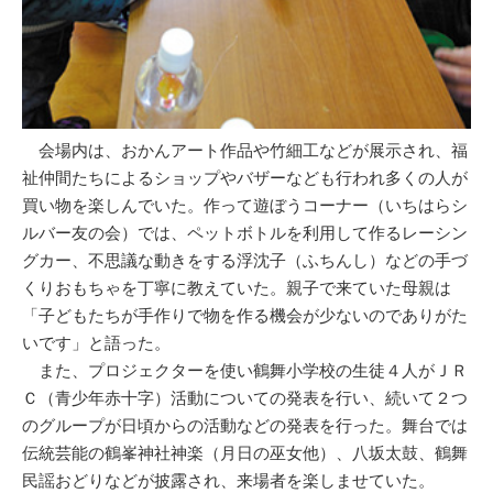
会場内は、おかんアート作品や竹細工などが展示され、福
祉仲間たちによるショップやバザーなども行われ多くの人が
買い物を楽しんでいた。作って遊ぼうコーナー（いちはらシ
ルバー友の会）では、ペットボトルを利用して作るレーシン
グカー、不思議な動きをする浮沈子（ふちんし）などの手づ
くりおもちゃを丁寧に教えていた。親子で来ていた母親は
「子どもたちが手作りで物を作る機会が少ないのでありがた
いです」と語った。
また、プロジェクターを使い鶴舞小学校の生徒４人がＪＲ
Ｃ（青少年赤十字）活動についての発表を行い、続いて２つ
のグループが日頃からの活動などの発表を行った。舞台では
伝統芸能の鶴峯神社神楽（月日の巫女他）、八坂太鼓、鶴舞
民謡おどりなどが披露され、来場者を楽しませていた。