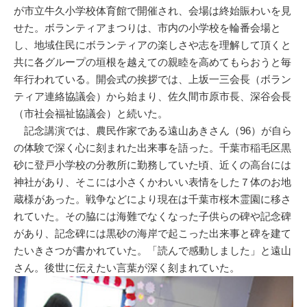
が市立牛久小学校体育館で開催され、会場は終始賑わいを見
せた。ボランティアまつりは、市内の小学校を輪番会場と
し、地域住民にボランティアの楽しさや志を理解して頂くと
共に各グループの垣根を越えての親睦を高めてもらおうと毎
年行われている。開会式の挨拶では、上坂一三会長（ボラン
ティア連絡協議会）から始まり、佐久間市原市長、深谷会長
（市社会福祉協議会）と続いた。
記念講演では、農民作家である遠山あきさん（96）が自ら
の体験で深く心に刻まれた出来事を語った。千葉市稲毛区黒
砂に登戸小学校の分教所に勤務していた頃、近くの高台には
神社があり、そこには小さくかわいい表情をした７体のお地
蔵様があった。戦争などにより現在は千葉市桜木霊園に移さ
れていた。その脇には海難でなくなった子供らの碑や記念碑
があり、記念碑には黒砂の海岸で起こった出来事と碑を建て
たいきさつが書かれていた。「読んで感動しました」と遠山
さん。後世に伝えたい言葉が深く刻まれていた。