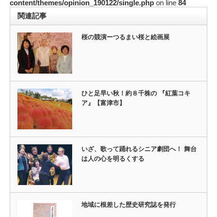
content/themes/opinion_190122/single.php
on line
84
関連記事
桜の競演ーつるまい桜と絵画展
ひと足早い秋！約８千株の 『紅葉コキ
ア』【富津市】
いざ、歌って踊れるシニア劇団へ！ 舞台
は人の心を明るくする
地域に根差した歴史研究誌を発行