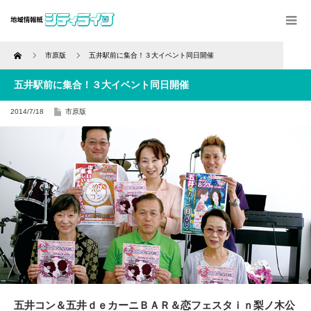
Home
市原版
五井駅前に集合！３大イベント同日開催
五井駅前に集合！３大イベント同日開催
2014/7/18
市原版
五井コン＆五井ｄｅカーニＢＡＲ＆恋フェスタｉｎ梨ノ木公