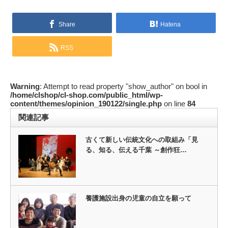
Share
Hatena
RSS
Warning
: Attempt to read property "show_author" on bool in
/home/clshop/cl-shop.com/public_html/wp-
content/themes/opinion_190122/single.php
on line
84
関連記事
古くて新しい伝統文化への取組み「見
る、知る、伝える千葉 ～創作狂…
養護施設出身の児童の自立を願って