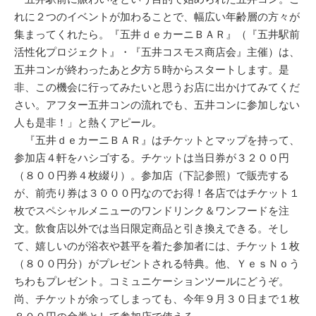
れに２つのイベントが加わることで、幅広い年齢層の方々が
集まってくれたら。『五井ｄｅカーニＢＡＲ』（『五井駅前
活性化プロジェクト』・『五井コスモス商店会』主催）は、
五井コンが終わったあと夕方５時からスタートします。是
非、この機会に行ってみたいと思うお店に出かけてみてくだ
さい。アフター五井コンの流れでも、五井コンに参加しない
人も是非！」と熱くアピール。
『五井ｄｅカーニＢＡＲ』はチケットとマップを持って、
参加店４軒をハシゴする。チケットは当日券が３２００円
（８００円券４枚綴り）。参加店（下記参照）で販売する
が、前売り券は３０００円なのでお得！各店ではチケット１
枚でスペシャルメニューのワンドリンク＆ワンフードを注
文。飲食店以外では当日限定商品と引き換えできる。そし
て、嬉しいのが浴衣や甚平を着た参加者には、チケット１枚
（８００円分）がプレゼントされる特典。他、ＹｅｓＮｏう
ちわもプレゼント。コミュニケーションツールにどうぞ。
尚、チケットが余ってしまっても、今年９月３０日まで１枚