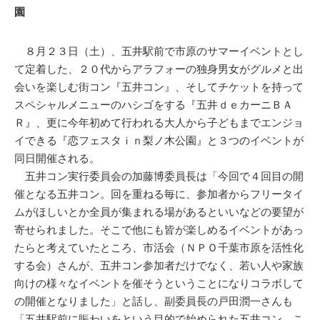
園
８月２３日（土）、五井駅前で市原のサマーイベントとし
て定着した、２０代からアラフォーの独身男女がグルメと出
会いを楽しむ街コン『五井コン』、そしてチケットを持って
スペシャルメニューのハシゴをする『五井ｄｅカーニＢＡ
Ｒ』、更に今年初めて行われる大人から子どもまでエンジョ
イできる『恋フェスタｉｎ梨ノ木公園』と３つのイベントが
同日開催される。
五井コン実行委員会の加藤博委員長は「今回で４回目の開
催となる五井コン。回を重ねる毎に、参加者からフリータイ
ムがほしいとか全員が集まれる場があるといいなどの要望が
寄せられました。そこで他にも皆が楽しめるイベントがあっ
たらと考えていたところ、市活会（ＮＰＯ千葉市原を活性化
する会）さんが、五井コン参加者だけでなく、若い人や家族
向けの様々なイベントを催そうということになりコラボして
の開催となりました」と話し、副委員長の戸田潤一さんも
「五井駅前に賑わいをという目的で始められた五井コン。こ