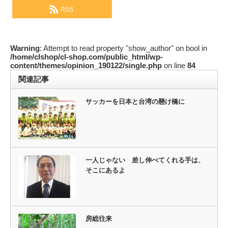
RSS
Warning
: Attempt to read property "show_author" on bool in
/home/clshop/cl-shop.com/public_html/wp-
content/themes/opinion_190122/single.php
on line
84
関連記事
サッカーを日本と台湾の懸け橋に
一人じゃない 差し伸べてくれる手は、
そこにあるよ
房総往来