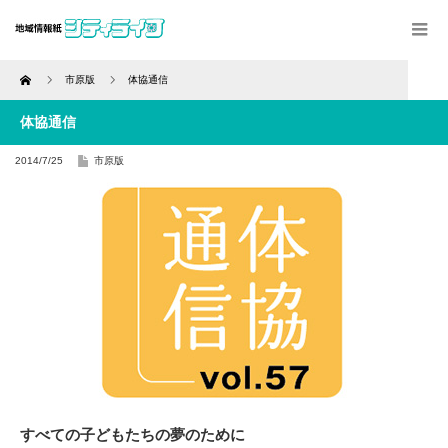
Home
市原版
体協通信
体協通信
2014/7/25
市原版
すべての子どもたちの夢のために