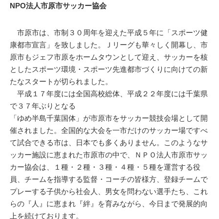
NPO法人市原市サッカー協会
市原市は、市制３０周年を迎えた平成５年に「スポーツ健
康都市宣言」を致しました。Ｊリーグも華々しく開幕し、市
原市もジェフ市原をホームタウンとして迎え、サッカーを核
としたスポーツ環境・スポーツ先進都市づくりに向けての新
たなスタートが切られました。
平成１７年度には全国高校総体、平成２２年度には千葉県
で３７年ぶりとなる
「ゆめ半島千葉国体」が市原市をサッカー競技会場として開
催されました。全国的な大会を一市だけのサッカー場ですべ
て試合できる市は、日本でも多くありません。このようなサ
ッカー施設に恵まれた市原市の中で、ＮＰＯ法人市原市サッ
カー協会は、１種・２種・３種・４種・５種を運営する役
員、チームを指導する監督・コーチの皆様方、登録チームで
プレーする子供から社会人、男女を問わない選手たち、これ
らの『人』に恵まれ『絆』を育みながら、今日まで発展的向
上を続けております。