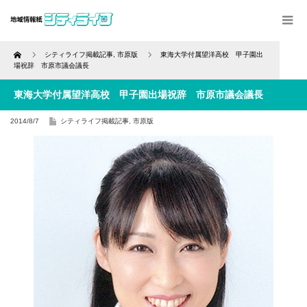
Home
シティライフ掲載記事
,
市原版
東海大学付属望洋高校 甲子園出
場祝辞 市原市議会議長
東海大学付属望洋高校 甲子園出場祝辞 市原市議会議長
2014/8/7
シティライフ掲載記事
,
市原版