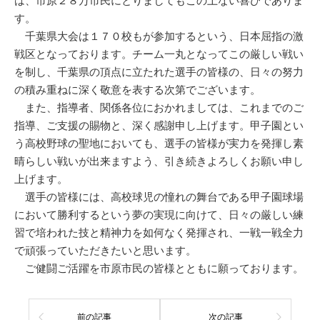
は、市原２８万市民にとりましてもこの上ない喜びでありま
す。
千葉県大会は１７０校もが参加するという、日本屈指の激
戦区となっております。チーム一丸となってこの厳しい戦い
を制し、千葉県の頂点に立たれた選手の皆様の、日々の努力
の積み重ねに深く敬意を表する次第でございます。
また、指導者、関係各位におかれましては、これまでのご
指導、ご支援の賜物と、深く感謝申し上げます。甲子園とい
う高校野球の聖地においても、選手の皆様が実力を発揮し素
晴らしい戦いが出来ますよう、引き続きよろしくお願い申し
上げます。
選手の皆様には、高校球児の憧れの舞台である甲子園球場
において勝利するという夢の実現に向けて、日々の厳しい練
習で培われた技と精神力を如何なく発揮され、一戦一戦全力
で頑張っていただきたいと思います。
ご健闘ご活躍を市原市民の皆様とともに願っております。
前の記事
次の記事