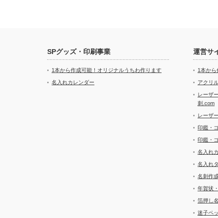
SPグッズ・印刷事業
運営サ
1本から作成可能！オリジナルうちわ作ります
1本か
名入れカレンダー
アクリル
レーザ
刺.com
レーザ
印鑑・
印鑑・
名入れ
名入れ
名刺作
年賀状
箔押し
迷子ペッ