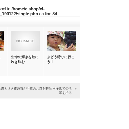
bool in
/home/clshop/cl-
_190122/single.php
on line
84
、
生命の輝きを絵に
ぶどう狩りに行こ
吹き込む
う！
全農とＪＡ市原市が千葉の元気を贈呈 甲子園での活
躍を祈る