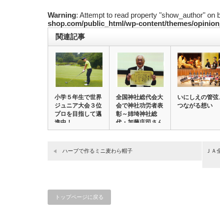
Warning
: Attempt to read property "show_author" on 
shop.com/public_html/wp-content/themes/opinion
関連記事
小学５年生で世界
全国神社総代会大
いにしえの管弦
ジュニア大会３位
会で神社功労者表
つながる想い
プロを目指して邁
彰～姉埼神社総
進中！
代・加藤庄司さん
～…
ハーブで作るミニ麦わら帽子
ＪＡ
トップページに戻る