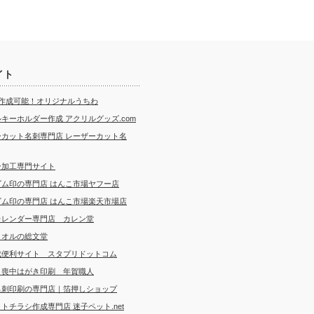
イト
ら作成可能！オリジナルうちわ
キーホルダー作成 アクリルグッズ.com
ーカット名刺専門店 レーザーカット名
ー加工専門サイト
ゴム印の専門店 はんこ市場ヤフー店
ゴム印の専門店 はんこ市場楽天市場店
カレンダー専門店 カレン堂
タオルの総文堂
成便利サイト スタプリドットコム
・喪中はがき印刷 年賀職人
名刺印刷の専門店｜箔押しショップ
トチラシ作成専門店 迷子ペット.net