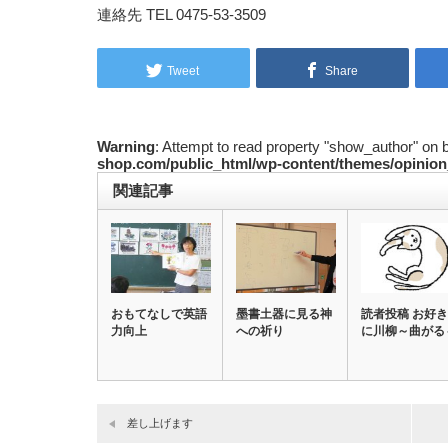
連絡先 TEL 0475-53-3509
Tweet
Share
Warning
: Attempt to read property "show_author" on 
shop.com/public_html/wp-content/themes/opinion
関連記事
おもてなしで英語
墨書土器に見る神
読者投稿 お好き
力向上
への祈り
に川柳～曲がる
差し上げます