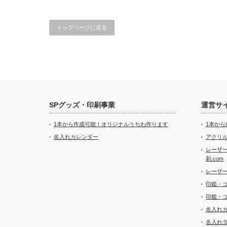
トップページに戻る
SPグッズ・印刷事業
運営サ
1本から作成可能！オリジナルうちわ作ります
1本か
名入れカレンダー
アクリル
レーザ
刺.com
レーザ
印鑑・
印鑑・
名入れ
名入れ