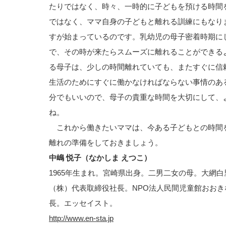
たりではなく、時々、一時的に子どもを預ける時間
ではなく、ママ自身の子どもと離れる訓練にもなり
すが始まっているのです。乳幼児の母子密着時期に
で、その時が来たらスムーズに離れることができる
る母子は、少しの時間離れていても、またすぐに信
生活のためにすぐに働かなければならない事情のあ
分でもいいので、母子の貴重な時間を大切にして、
ね。
これから働きたいママは、今ある子どもとの時間
離れの準備をしておきましょう。
中嶋 悦子（なかしま えつこ）
1965年生まれ。宮崎県出身。二男二女の母。大網
（株）代表取締役社長。NPO法人民間児童館おお
長。エッセイスト。
http://www.en-sta.jp