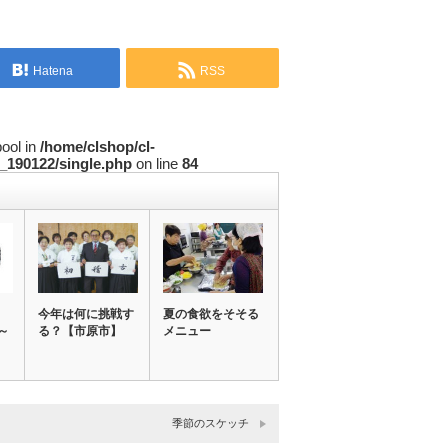
Hatena
RSS
bool in
/home/clshop/cl-
_190122/single.php
on line
84
今年は何に挑戦す
夏の食欲をそそる
～
る？【市原市】
メニュー
季節のスケッチ