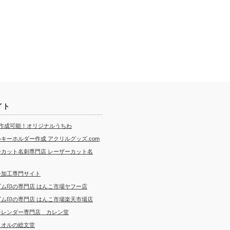
イト
ら作成可能！オリジナルうちわ
キーホルダー作成 アクリルグッズ.com
ーカット名刺専門店 レーザーカット名
ー加工専門サイト
ゴム印の専門店 はんこ市場ヤフー店
ゴム印の専門店 はんこ市場楽天市場店
カレンダー専門店 カレン堂
タオルの総文堂