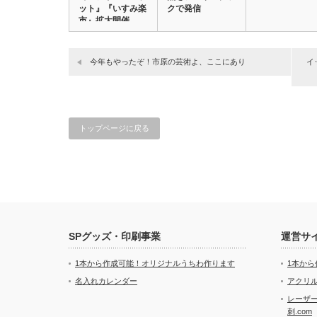
ット』『いすみ楽
クで発信
市』拡大開催
中！…
今年もやったぞ！市原の芸術よ、ここにあり
イ
トップページに戻る
SPグッズ・印刷事業
運営サ
1本から作成可能！オリジナルうちわ作ります
1本か
名入れカレンダー
アクリル
レーザ
刺.com