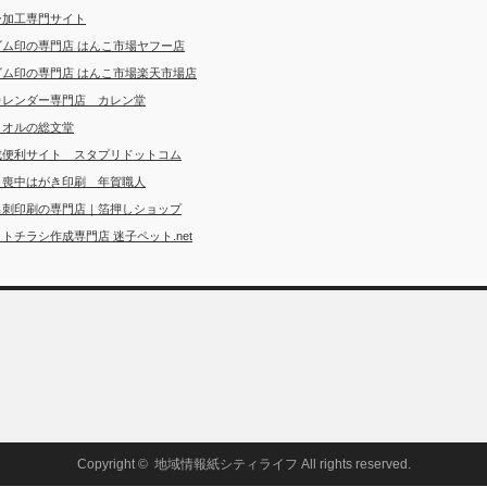
ー加工専門サイト
ゴム印の専門店 はんこ市場ヤフー店
ゴム印の専門店 はんこ市場楽天市場店
カレンダー専門店 カレン堂
タオルの総文堂
成便利サイト スタプリドットコム
・喪中はがき印刷 年賀職人
名刺印刷の専門店｜箔押しショップ
トチラシ作成専門店 迷子ペット.net
Copyright ©
地域情報紙シティライフ
All rights reserved.