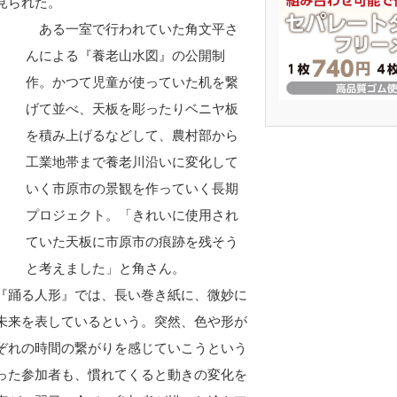
見られた。
ある一室で行われていた角文平さ
んによる『養老山水図』の公開制
作。かつて児童が使っていた机を繋
げて並べ、天板を彫ったりベニヤ板
を積み上げるなどして、農村部から
工業地帯まで養老川沿いに変化して
いく市原市の景観を作っていく長期
プロジェクト。「きれいに使用され
ていた天板に市原市の痕跡を残そう
と考えました」と角さん。
『踊る人形』では、長い巻き紙に、微妙に
未来を表しているという。突然、色や形が
ぞれの時間の繋がりを感じていこうという
った参加者も、慣れてくると動きの変化を