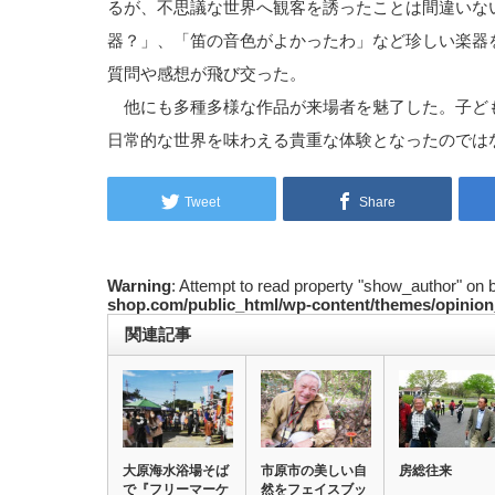
るが、不思議な世界へ観客を誘ったことは間違いな
器？」、「笛の音色がよかったわ」など珍しい楽器
質問や感想が飛び交った。
他にも多種多様な作品が来場者を魅了した。子ど
日常的な世界を味わえる貴重な体験となったのでは
Tweet
Share
Warning
: Attempt to read property "show_author" on 
shop.com/public_html/wp-content/themes/opinion
関連記事
大原海水浴場そば
市原市の美しい自
房総往来
で『フリーマーケ
然をフェイスブッ