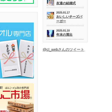
友達の結婚式
2025.01.17
おいしいチーズバ
ーガー
2025.01.10
年末の買出
@cl_webさんのツイート