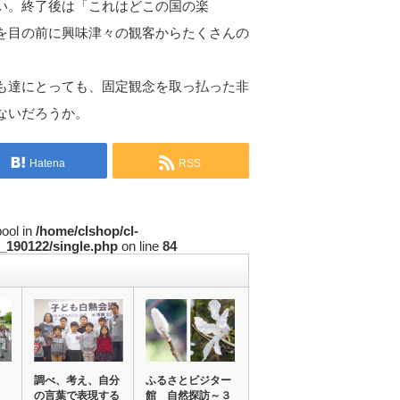
い。終了後は「これはどこの国の楽
を目の前に興味津々の観客からたくさんの
も達にとっても、固定観念を取っ払った非
ないだろうか。
Hatena
RSS
bool in
/home/clshop/cl-
_190122/single.php
on line
84
調べ、考え、自分
ふるさとビジター
の言葉で表現する
館 自然探訪～３