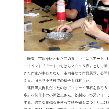
昨春、市原を賑わせた芸術祭『いちはらアート×ミ
ニイベント『アートいちはら２０１５春』として帰
きた作家が中心となり、市内各地で作品展示、公開
５日、旧里見小学校での様子を取材した。
連日満員御礼だったのは『フォーイ磁石を作ろう
扉』を制作中の小沢敦志さん。鉄製の３つ又フォー
する。強力な電磁石を使って鉄を磁石につくり上げ