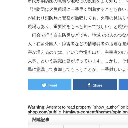
市民が消防団の意義や地域での役割をよく知らず、
「消防団は火災現場に一番早く到着することも多い
が終わり消防局と警察が撤収しても、火種の見張り
現場もあり、重要性をもっと知って欲しい」と現役
町会で行う自主防災などでも、地域での人のつな
人・在留外国人・障害者などの情報弱者の迅速な避
害が増えるのでは、という危惧も出た。主宰者のひ
大事、という認識は皆が持っています。しかし、そ
民に意識して参加してもらうことが、一番難しいよ
Tweet
Share
Warning
: Attempt to read property "show_author" on 
shop.com/public_html/wp-content/themes/opinion
関連記事