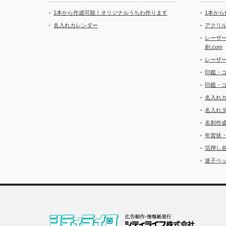
1本から作成可能！オリジナルうちわ作ります
1本か
名入れカレンダー
アクリル
レーザ
刺.com
レーザ
印鑑・
印鑑・
名入れ
名入れ
名刺作
年賀状
箔押し
迷子ペッ