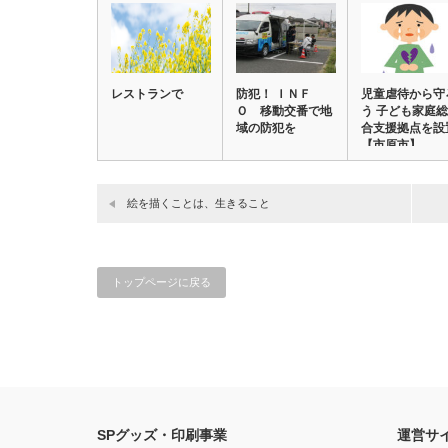
レストランで
防犯！ ＩＮＦ
児童虐待から守
Ｏ 移動交番で地
う 子ども家庭総
域の防犯を
合支援拠点を設
【市原市】
絵を描くことは、生きること
トップページに戻る
SPグッズ・印刷事業
運営サ