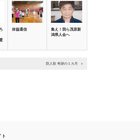
ろ
体協通信
集え！我ら茂原新
潟県人会へ
置
防人歌 奇跡の１カ月
イト