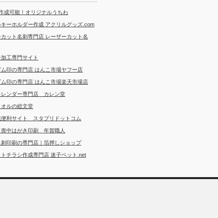
ら作成可能！オリジナルうちわ
キーホルダー作成 アクリルグッズ.com
ーカット名刺専門店 レーザーカット名
ー加工専門サイト
ゴム印の専門店 はんこ市場ヤフー店
ゴム印の専門店 はんこ市場楽天市場店
カレンダー専門店 カレン堂
タオルの総文堂
成便利サイト スタプリドットコム
・喪中はがき印刷 年賀職人
名刺印刷の専門店｜箔押しショップ
トチラシ作成専門店 迷子ペット.net