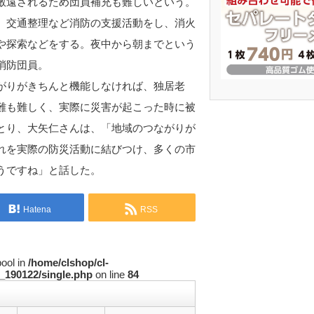
敬遠されるため団員補充も難しいという。
。交通整理など消防の支援活動をし、消火
や探索などをする。夜中から朝までという
消防団員。
がりがきちんと機能しなければ、独居老
難も難しく、実際に災害が起こった時に被
とり、大矢仁さんは、「地域のつながりが
れを実際の防災活動に結びつけ、多くの市
うですね」と話した。
Hatena
RSS
bool in
/home/clshop/cl-
_190122/single.php
on line
84