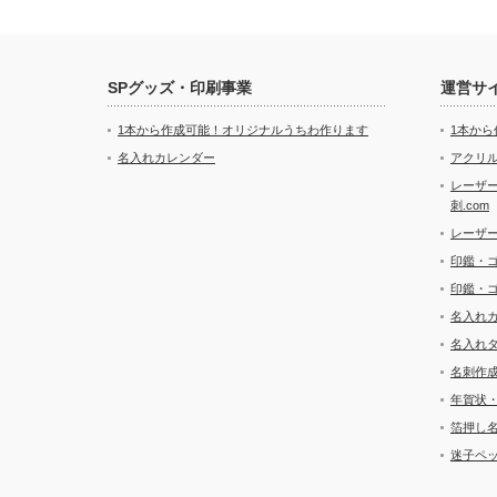
SPグッズ・印刷事業
運営サ
1本から作成可能！オリジナルうちわ作ります
1本か
名入れカレンダー
アクリル
レーザ
刺.com
レーザ
印鑑・
印鑑・
名入れ
名入れ
名刺作
年賀状
箔押し
迷子ペッ