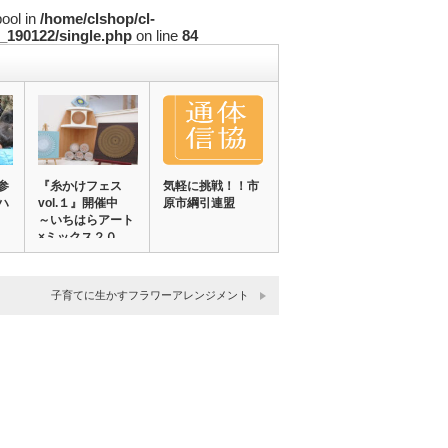
bool in
/home/clshop/cl-
_190122/single.php
on line
84
参
『糸かけフェス
気軽に挑戦！！市
ハ
vol.１』開催中
原市綱引連盟
～いちはらアート
×ミックス２０…
子育てに生かすフラワーアレンジメント