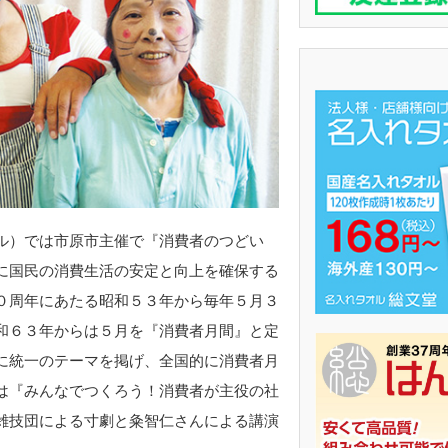
ル）では市原市主催で『消費者のつどい
に国民の消費生活の安定と向上を確保する
０周年にあたる昭和５３年から毎年５月３
和６３年からは５月を『消費者月間』と定
に統一のテーマを掲げ、全国的に消費者月
は『みんなでつくろう！消費者が主役の社
雑技団による寸劇と粂智仁さんによる講演