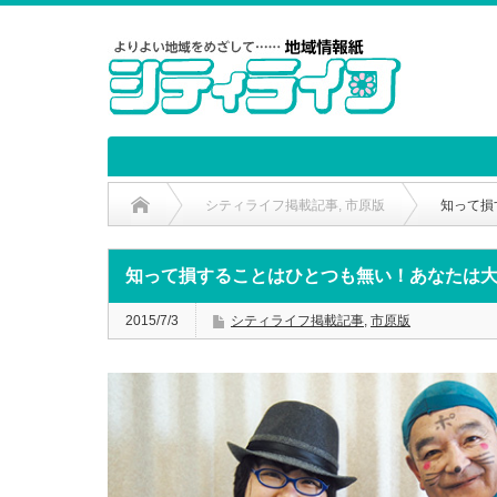
シティライフ掲載記事
,
市原版
知って損
知って損することはひとつも無い！あなたは
2015/7/3
シティライフ掲載記事
,
市原版