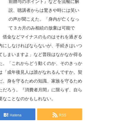
前贈与のポイント』などを流暢に解
説、聴講者からは驚きや時には笑い
の声が聞こえた。「身内が亡くなっ
て３カ月のみ相続の放棄は可能で
、借金などマイナスのものはそれを過ぎる
内にしなければならないが、手続きはいつ
てしまいますよ」など普段はなかなか得る
た。「これからどう動くのか、そのきっか
は「成年後見人は誰がなれるんですか。契
だ。身を守るための知識、家族を守るため
ただろう。『消費者月間』に限らず、自ら
要なことなのかもしれない。
Hatena
RSS