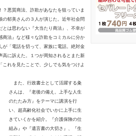
！？悪質商法、詐欺があなたを狙っていま
娘の郁美さんの３人が演じた。近年社会問
だとは思わない『大当たり商法』、不幸が
感商法』など様々な詐欺をコミカルに分か
んが「電話を切って、家族に電話。絶対金
声高に訴えた。１つが周知されるとまた新
「これを見たことで、少しでも気をつけよ
また、行政書士として活躍する粂
さんは、『老後の備え。上手な人生
のたたみ方』をテーマに講演を行
い、超高齢化社会でいかに上手に生
きていくかを紹介。『介護保険の仕
組み』や『遺言書の大切さ』、『生