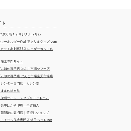
イト
ら作成可能！オリジナルうちわ
キーホルダー作成 アクリルグッズ.com
ーカット名刺専門店 レーザーカット名
ー加工専門サイト
ゴム印の専門店 はんこ市場ヤフー店
ゴム印の専門店 はんこ市場楽天市場店
カレンダー専門店 カレン堂
タオルの総文堂
成便利サイト スタプリドットコム
・喪中はがき印刷 年賀職人
名刺印刷の専門店｜箔押しショップ
トチラシ作成専門店 迷子ペット.net