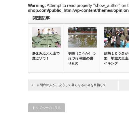
Warning
: Attempt to read property "show_author" on 
shop.com/public_html/wp-content/themes/opinion
関連記事
夏休みふとん山で
更蝸（こうか）つ
総勢１００名が
遊ぶゾウ！
れづれ 朝凪の贈
加 地域の里山
りもの
イキング
自閉症の人が、安心して暮らせる社会を目指して
トップページに戻る