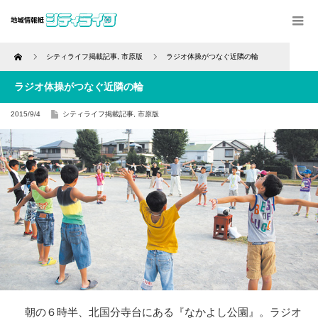
Home
シティライフ掲載記事
,
市原版
ラジオ体操がつなぐ近隣の輪
ラジオ体操がつなぐ近隣の輪
2015/9/4
シティライフ掲載記事
,
市原版
朝の６時半、北国分寺台にある『なかよし公園』。ラジオ