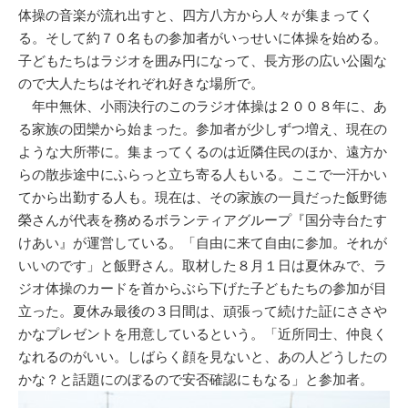
体操の音楽が流れ出すと、四方八方から人々が集まってく
る。そして約７０名もの参加者がいっせいに体操を始める。
子どもたちはラジオを囲み円になって、長方形の広い公園な
ので大人たちはそれぞれ好きな場所で。
年中無休、小雨決行のこのラジオ体操は２００８年に、あ
る家族の団欒から始まった。参加者が少しずつ増え、現在の
ような大所帯に。集まってくるのは近隣住民のほか、遠方か
らの散歩途中にふらっと立ち寄る人もいる。ここで一汗かい
てから出勤する人も。現在は、その家族の一員だった飯野徳
榮さんが代表を務めるボランティアグループ『国分寺台たす
けあい』が運営している。「自由に来て自由に参加。それが
いいのです」と飯野さん。取材した８月１日は夏休みで、ラ
ジオ体操のカードを首からぶら下げた子どもたちの参加が目
立った。夏休み最後の３日間は、頑張って続けた証にささや
かなプレゼントを用意しているという。「近所同士、仲良く
なれるのがいい。しばらく顔を見ないと、あの人どうしたの
かな？と話題にのぼるので安否確認にもなる」と参加者。