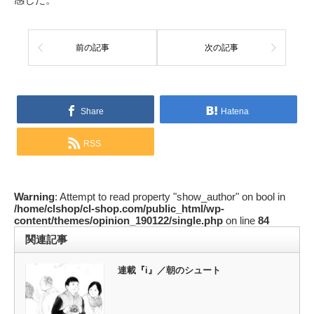
前の記事
次の記事
Share
Hatena
RSS
Warning
: Attempt to read property "show_author" on bool in
/home/clshop/cl-shop.com/public_html/wp-
content/themes/opinion_190122/single.php
on line
84
関連記事
連載『i』／朝のシュート