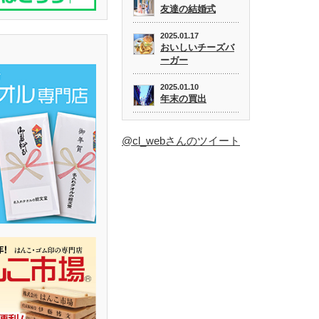
友達の結婚式
2025.01.17
おいしいチーズバ
ーガー
2025.01.10
年末の買出
@cl_webさんのツイート