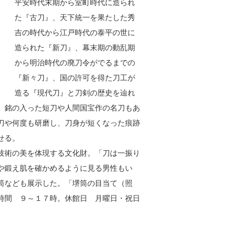
平安時代末期から室町時代に造られ
た『古刀』、天下統一を果たした秀
吉の時代から江戸時代の泰平の世に
造られた『新刀』、幕末期の動乱期
から明治時代の廃刀令がでるまでの
『新々刀』、国の許可を得た刀工が
造る『現代刀』と刀剣の歴史を辿れ
』銘の入った短刀や人間国宝作の名刀もあ
刀や何度も研磨し、刀身が短くなった痕跡
せる。
技術の美を体現する文化財。「刀は一振り
や鍛え肌を確かめるように見る男性もい
筒なども展示した。「堺筒の目当て（照
時間 ９～１７時。休館日 月曜日・祝日