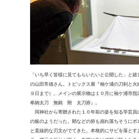
「いち早く皆様に見てもらいたいと公開した」と嬉
の山田常雄さん。トピックス展『袖ケ浦の刀剣と火
９日まで）。メインの展示物は１０月に袖ケ浦市指
奉納太刀 無銘 附 太刀拵』。
同神社から寄贈された１０年前の姿を知る学芸員
の板のようだった。鞘などの拵も崩れ落ちそうにボ
と直線的な刃文がでてきた。本格的にサビを落とす