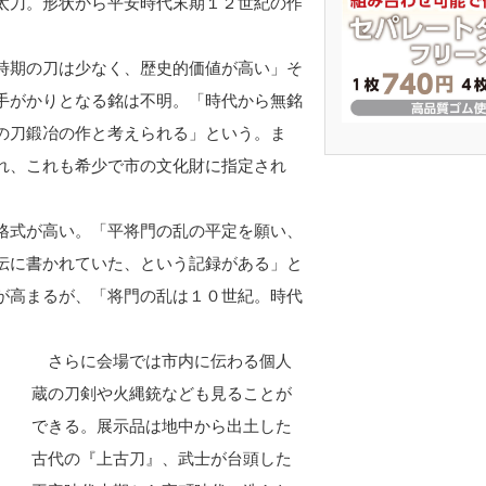
太刀。形状から平安時代末期１２世紀の作
時期の刀は少なく、歴史的価値が高い」そ
手がかりとなる銘は不明。「時代から無銘
の刀鍛冶の作と考えられる」という。ま
れ、これも希少で市の文化財に指定され
格式が高い。「平将門の乱の平定を願い、
伝に書かれていた、という記録がある」と
が高まるが、「将門の乱は１０世紀。時代
さらに会場では市内に伝わる個人
蔵の刀剣や火縄銃なども見ることが
できる。展示品は地中から出土した
古代の『上古刀』、武士が台頭した