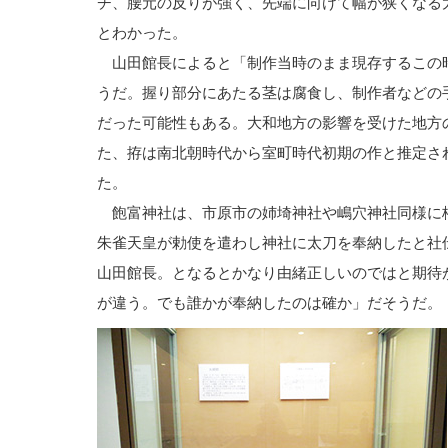
チ、腰元の反りが強く、先端に向けて幅が狭くなる
とわかった。
山田館長によると「制作当時のまま現存するこの
うだ。握り部分にあたる茎は腐食し、制作者などの
だった可能性もある。大和地方の影響を受けた地方
た、拵は南北朝時代から室町時代初期の作と推定さ
た。
飽富神社は、市原市の姉埼神社や嶋穴神社同様に
朱雀天皇が勅使を遣わし神社に太刀を奉納したと社
山田館長。となるとかなり由緒正しいのではと期待
が違う。でも誰かが奉納したのは確か」だそうだ。