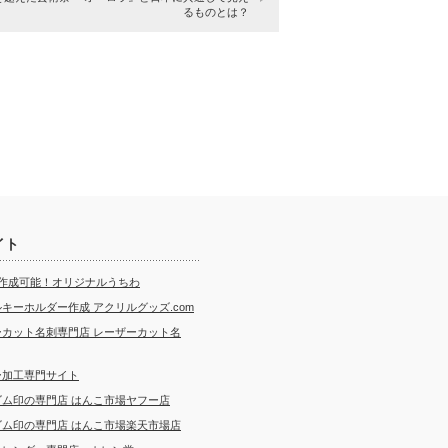
るものとは？
イト
ら作成可能！オリジナルうちわ
キーホルダー作成 アクリルグッズ.com
ーカット名刺専門店 レーザーカット名
ー加工専門サイト
ゴム印の専門店 はんこ市場ヤフー店
ゴム印の専門店 はんこ市場楽天市場店