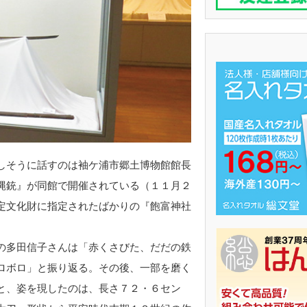
しそうに話すのは袖ケ浦市郷土博物館館長
縄銃』が同館で開催されている（１１月２
定文化財に指定されたばかりの『飽富神社
の多田信子さんは「赤くさびた、だだの鉄
ロボロ」と振り返る。その後、一部を磨く
と、姿を現したのは、長さ７２・６セン