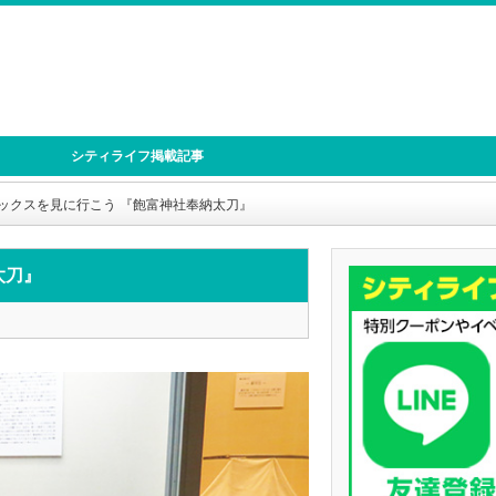
シティライフ掲載記事
ックスを見に行こう 『飽富神社奉納太刀』
太刀』