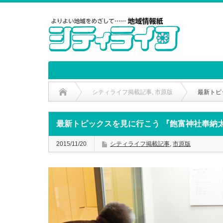
シティライフ掲載記事
,
市原版
最新トピ
最新トピックスを見に行こう 『飽富神社奉納
2015/11/20
シティライフ掲載記事
,
市原版