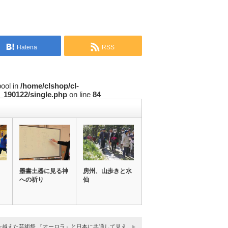
Hatena
RSS
bool in
/home/clshop/cl-
_190122/single.php
on line
84
墨書土器に見る神
房州、山歩きと水
への祈り
仙
を越えた芸術祭 『オーロラ』と日本に共通して見え