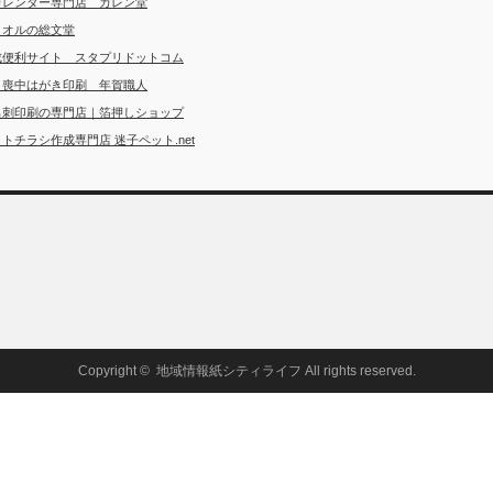
カレンダー専門店 カレン堂
タオルの総文堂
成便利サイト スタプリドットコム
・喪中はがき印刷 年賀職人
名刺印刷の専門店｜箔押しショップ
トチラシ作成専門店 迷子ペット.net
Copyright ©
地域情報紙シティライフ
All rights reserved.