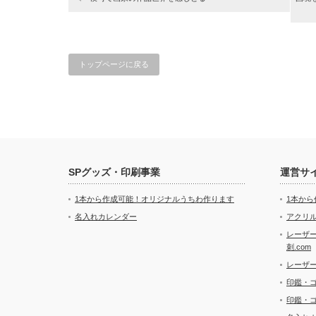
トップページに戻る
SPグッズ・印刷事業
運営サ
1本から作成可能！オリジナルうちわ作ります
1本か
名入れカレンダー
アクリル
レーザ
刺.com
レーザ
印鑑・
印鑑・