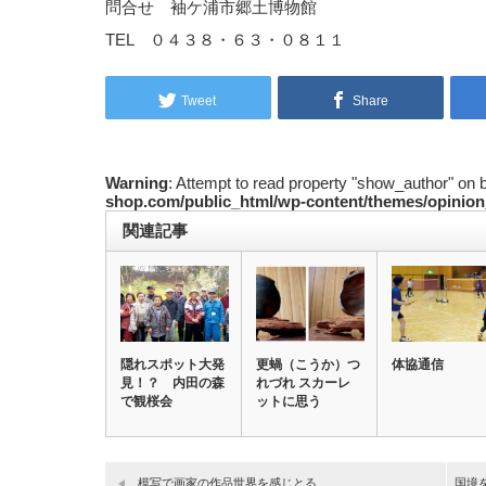
問合せ 袖ケ浦市郷土博物館
TEL ０４３８・６３・０８１１
Tweet
Share
Warning
: Attempt to read property "show_author" on 
shop.com/public_html/wp-content/themes/opinion
関連記事
隠れスポット大発
更蝸（こうか）つ
体協通信
見！？ 内田の森
れづれ スカーレ
で観桜会
ットに思う
模写で画家の作品世界を感じとる
国境