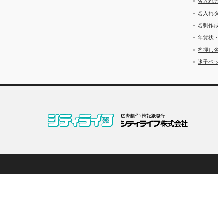
名入れ
名入れ
名刺作
年賀状
箔押し
迷子ペッ