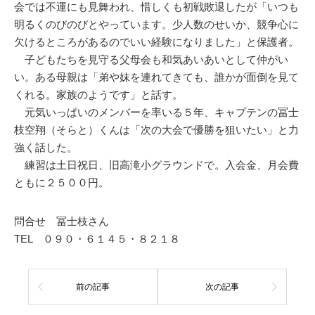
会では不運にも見舞われ、惜しくも初戦敗退したが「いつも
明るくのびのびとやっています。少人数のせいか、競争心に
欠けるところがあるのでいい経験になりました」と保護者。
子どもたちを見守る父母会も和気あいあいとして仲がい
い。ある母親は「弟や妹を連れてきても、誰かが面倒を見て
くれる。家族のようです」と話す。
元気いっぱいのメンバーを率いる５年、キャプテンの冨士
枝空翔（そらと）くんは「次の大会で優勝を狙いたい」と力
強く話した。
練習は土日祝日、旧高滝小グラウンドで。入会金、月会費
ともに２５００円。
問合せ 冨士枝さん
TEL ０９０・６１４５・８２１８
前の記事
次の記事