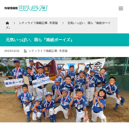
Home
シティライフ掲載記事
,
市原版
元気いっぱい、我ら『南総ボーイ
ズ』
元気いっぱい、我ら『南総ボーイズ』
2015/12/11
シティライフ掲載記事
,
市原版