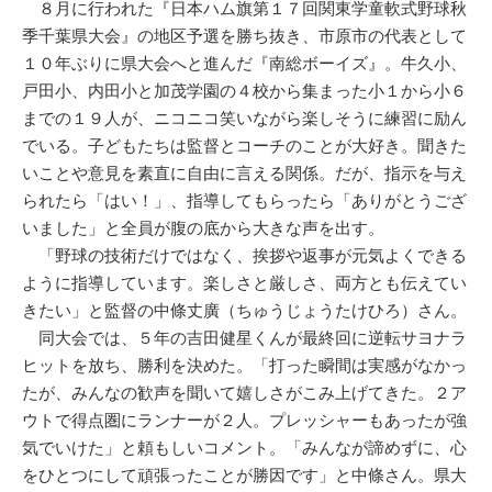
８月に行われた『日本ハム旗第１７回関東学童軟式野球秋
季千葉県大会』の地区予選を勝ち抜き、市原市の代表として
１０年ぶりに県大会へと進んだ『南総ボーイズ』。牛久小、
戸田小、内田小と加茂学園の４校から集まった小１から小６
までの１９人が、ニコニコ笑いながら楽しそうに練習に励ん
でいる。子どもたちは監督とコーチのことが大好き。聞きた
いことや意見を素直に自由に言える関係。だが、指示を与え
られたら「はい！」、指導してもらったら「ありがとうござ
いました」と全員が腹の底から大きな声を出す。
「野球の技術だけではなく、挨拶や返事が元気よくできる
ように指導しています。楽しさと厳しさ、両方とも伝えてい
きたい」と監督の中條丈廣（ちゅうじょうたけひろ）さん。
同大会では、５年の吉田健星くんが最終回に逆転サヨナラ
ヒットを放ち、勝利を決めた。「打った瞬間は実感がなかっ
たが、みんなの歓声を聞いて嬉しさがこみ上げてきた。２ア
ウトで得点圏にランナーが２人。プレッシャーもあったが強
気でいけた」と頼もしいコメント。「みんなが諦めずに、心
をひとつにして頑張ったことが勝因です」と中條さん。県大