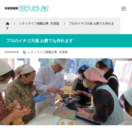
Home
シティライフ掲載記事
,
市原版
プロのイチゴ大福 お餅でも作れま
す
プロのイチゴ大福 お餅でも作れます
2016/2/19
シティライフ掲載記事
,
市原版