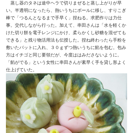
蒸し器のタネは途中ヘラで切りまぜると蒸し上がりが早
い。半透明になったら、熱いうちにボールに移し、すりこぎ
棒で「つるんとなるまで手早く」捏ねる。求肥作りは力仕
事。交代しながら行った。加えて、串田さんは「水を軽くか
けた切り餅を電子レンジにかけ、柔らかくし砂糖を混ぜても
できる」と残り物活用法も伝授した。捏ね終わったら手粉を
敷いたバットに入れ、３０ｇずつ熱いうちに餡を包む。包み
方はイチゴと同じ要領だが、今度ははみださないように。
「餡がでる」という女性に串田さんが素早く手を貸し形よく
仕上げていた。