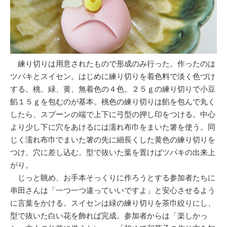
練り切りは用意されたもので形成のみ行った。作ったのは
ツバキとスイセン。はじめに練り切りを着色料で淡く色づけ
する。桃、緑、黄、無着色の４色。２５ｇの練り切りで小豆
餡１５ｇを包むのが基本。桃色の練り切りは餡を包んで丸く
したら、スプーンの端で上下に弓型の押し印をつける。中心
より少し下に穴をあけるには濡れ布巾をまいた箸を使う。同
じく濡れ布巾でまいた箸の先に細長くした黄色の練り切りを
つけ、穴に差し込む。型で抜いた葉を置けばツバキの出来上
がり。
じっと眺め、お手本そっくりに作ろうとする参加者たちに
串田さんは「一つ一つ違っていいですよ」と安心させるよう
に言葉をかける。スイセンは緑の練り切りを茶巾絞りにし、
型で抜いた白い花を飾れば完成。参加者からは「楽しかっ