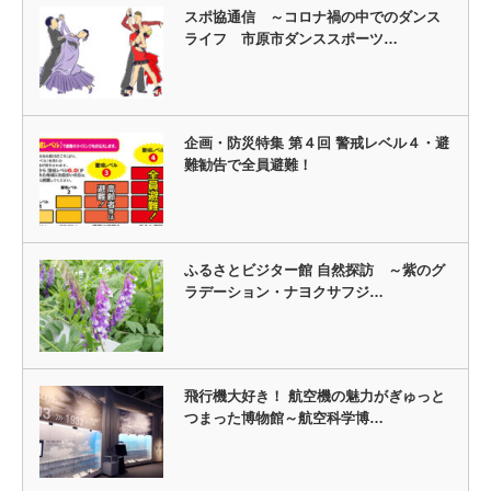
スポ協通信 ～コロナ禍の中でのダンス
ライフ 市原市ダンススポーツ…
企画・防災特集 第４回 警戒レベル４・避
難勧告で全員避難！
ふるさとビジター館 自然探訪 ～紫のグ
ラデーション・ナヨクサフジ…
飛行機大好き！ 航空機の魅力がぎゅっと
つまった博物館～航空科学博…