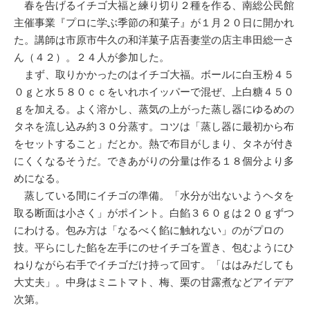
春を告げるイチゴ大福と練り切り２種を作る、南総公民館
主催事業『プロに学ぶ季節の和菓子』が１月２０日に開かれ
た。講師は市原市牛久の和洋菓子店吾妻堂の店主串田総一さ
ん（４２）。２４人が参加した。
まず、取りかかったのはイチゴ大福。ボールに白玉粉４５
０ｇと水５８０ｃｃをいれホイッパーで混ぜ、上白糖４５０
ｇを加える。よく溶かし、蒸気の上がった蒸し器にゆるめの
タネを流し込み約３０分蒸す。コツは「蒸し器に最初から布
をセットすること」だとか。熱で布目がしまり、タネが付き
にくくなるそうだ。できあがりの分量は作る１８個分より多
めになる。
蒸している間にイチゴの準備。「水分が出ないようヘタを
取る断面は小さく」がポイント。白餡３６０ｇは２０ｇずつ
にわける。包み方は「なるべく餡に触れない」のがプロの
技。平らにした餡を左手にのせイチゴを置き、包むようにひ
ねりながら右手でイチゴだけ持って回す。「ははみだしても
大丈夫」。中身はミニトマト、梅、栗の甘露煮などアイデア
次第。