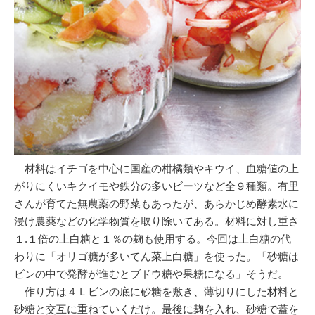
材料はイチゴを中心に国産の柑橘類やキウイ、血糖値の上
がりにくいキクイモや鉄分の多いビーツなど全９種類。有里
さんが育てた無農薬の野菜もあったが、あらかじめ酵素水に
浸け農薬などの化学物質を取り除いてある。材料に対し重さ
１.１倍の上白糖と１％の麹も使用する。今回は上白糖の代
わりに「オリゴ糖が多いてん菜上白糖」を使った。「砂糖は
ビンの中で発酵が進むとブドウ糖や果糖になる」そうだ。
作り方は４Ｌビンの底に砂糖を敷き、薄切りにした材料と
砂糖と交互に重ねていくだけ。最後に麹を入れ、砂糖で蓋を