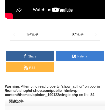
前の記事
次の記事
Share
Hatena
RSS
Warning
: Attempt to read property "show_author" on bool in
/home/clshop/cl-shop.com/public_html/wp-
content/themes/opinion_190122/single.php
on line
84
関連記事