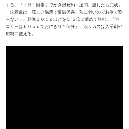
する。「１日１回素手でかき混ぜ約１週間。濾したら完成」
注意点は「涼しい場所で常温保存。熱に弱いのでお湯で割
らない」。朝晩３０ｃｃほどを５.６倍に薄めて飲む。「カ
ロリーは６０ｃｃでおにぎり１個分」。絞りカスは入浴剤や
肥料に使える。