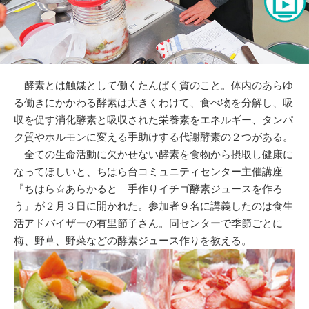
酵素とは触媒として働くたんぱく質のこと。体内のあらゆ
る働きにかかわる酵素は大きくわけて、食べ物を分解し、吸
収を促す消化酵素と吸収された栄養素をエネルギー、タンパ
ク質やホルモンに変える手助けする代謝酵素の２つがある。
全ての生命活動に欠かせない酵素を食物から摂取し健康に
なってほしいと、ちはら台コミュニティセンター主催講座
『ちはら☆あらかると 手作りイチゴ酵素ジュースを作ろ
う』が２月３日に開かれた。参加者９名に講義したのは食生
活アドバイザーの有里節子さん。同センターで季節ごとに
梅、野草、野菜などの酵素ジュース作りを教える。