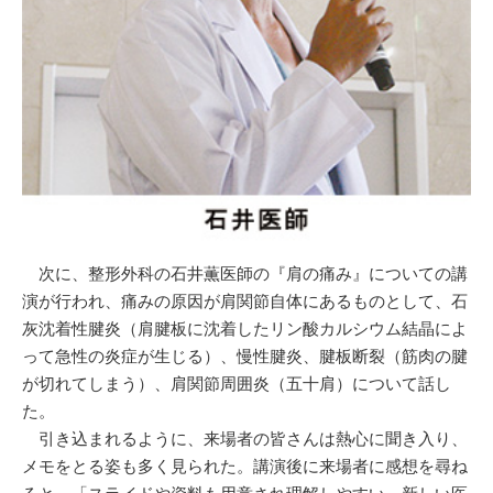
次に、整形外科の石井薫医師の『肩の痛み』についての講
演が行われ、痛みの原因が肩関節自体にあるものとして、石
灰沈着性腱炎（肩腱板に沈着したリン酸カルシウム結晶によ
って急性の炎症が生じる）、慢性腱炎、腱板断裂（筋肉の腱
が切れてしまう）、肩関節周囲炎（五十肩）について話し
た。
引き込まれるように、来場者の皆さんは熱心に聞き入り、
メモをとる姿も多く見られた。講演後に来場者に感想を尋ね