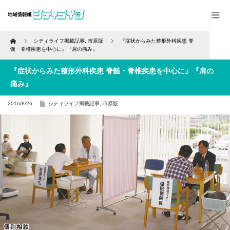
Home
シティライフ掲載記事
,
市原版
『症状からみた整形外科疾患 脊
髄・脊椎疾患を中心に』『肩の痛み』
『症状からみた整形外科疾患 脊髄・脊椎疾患を中心に』『肩の
痛み』
2016/8/26
シティライフ掲載記事
,
市原版