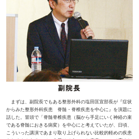
まずは、副院長でもある整形外科の塩田匡宣部長が『症状
からみた整形外科疾患 脊髄・脊椎疾患を中心に』を演題に
話した。冒頭で「脊髄脊椎疾患（脳から手足にいく神経の束
である脊髄におきる病変）を中心にと考えていたが、日頃、
こういった講演であまり取り上げられない比較的軽めの疾患