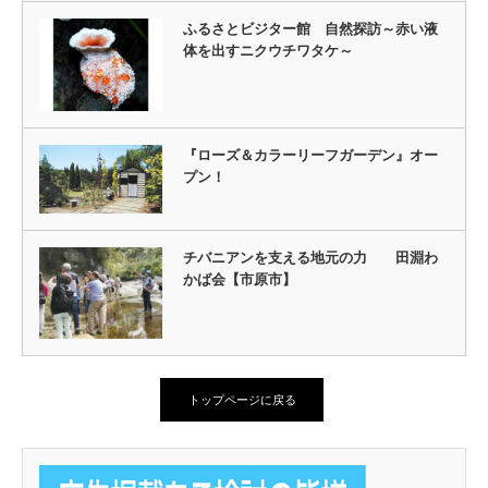
ふるさとビジター館 自然探訪～赤い液
体を出すニクウチワタケ～
『ローズ＆カラーリーフガーデン』オー
プン！
チバニアンを支える地元の力 田淵わ
かば会【市原市】
トップページに戻る