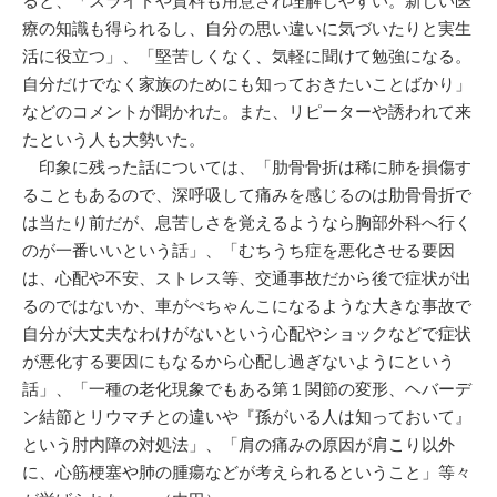
ると、「スライドや資料も用意され理解しやすい。新しい医
療の知識も得られるし、自分の思い違いに気づいたりと実生
活に役立つ」、「堅苦しくなく、気軽に聞けて勉強になる。
自分だけでなく家族のためにも知っておきたいことばかり」
などのコメントが聞かれた。また、リピーターや誘われて来
たという人も大勢いた。
印象に残った話については、「肋骨骨折は稀に肺を損傷す
ることもあるので、深呼吸して痛みを感じるのは肋骨骨折で
は当たり前だが、息苦しさを覚えるようなら胸部外科へ行く
のが一番いいという話」、「むちうち症を悪化させる要因
は、心配や不安、ストレス等、交通事故だから後で症状が出
るのではないか、車がぺちゃんこになるような大きな事故で
自分が大丈夫なわけがないという心配やショックなどで症状
が悪化する要因にもなるから心配し過ぎないようにという
話」、「一種の老化現象でもある第１関節の変形、ヘバーデ
ン結節とリウマチとの違いや『孫がいる人は知っておいて』
という肘内障の対処法」、「肩の痛みの原因が肩こり以外
に、心筋梗塞や肺の腫瘍などが考えられるということ」等々