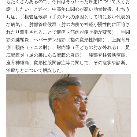
もたくさんあるので、今日はそういった疾患について広くお
話ししたい」と述べ、中高年に関心が高い肋骨骨折、むちう
ち症、手根管症候群（手の痺れの原因として特に多い代表的
な病気）、肘部管症候群（肘の内側で神経が慢性的に圧迫さ
れたり牽引されることで麻痺～筋肉が痩せ指が変形）、手関
節の腱鞘炎、ヘバーデン結節（指の変形性関節）、上腕骨外
側上顆炎（テニス肘）、肘内障（子どもの肘が外れる）、足
底腱膜炎（足の裏にある腱膜の炎症）、腰部脊柱管狭窄症、
座骨神経痛、変形性股関節症等に関して、その症状や診断、
治療などについて解説した。