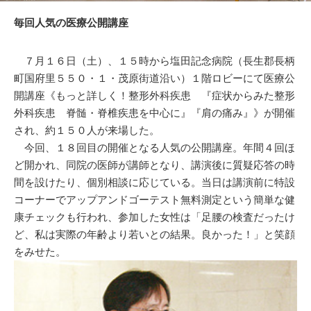
毎回人気の医療公開講座
７月１６日（土）、１５時から塩田記念病院（長生郡長柄
町国府里５５０・１・茂原街道沿い）１階ロビーにて医療公
開講座《もっと詳しく！整形外科疾患 『症状からみた整形
外科疾患 脊髄・脊椎疾患を中心に』『肩の痛み』》が開催
され、約１５０人が来場した。
今回、１８回目の開催となる人気の公開講座。年間４回ほ
ど開かれ、同院の医師が講師となり、講演後に質疑応答の時
間を設けたり、個別相談に応じている。当日は講演前に特設
コーナーでアップアンドゴーテスト無料測定という簡単な健
康チェックも行われ、参加した女性は「足腰の検査だったけ
ど、私は実際の年齢より若いとの結果。良かった！」と笑顔
をみせた。