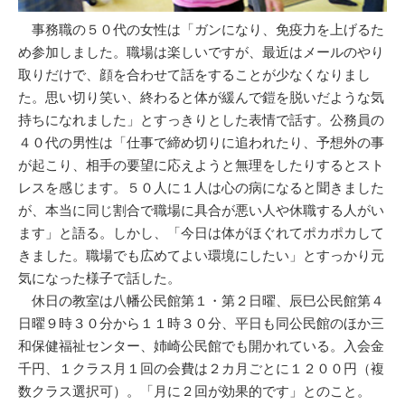
事務職の５０代の女性は「ガンになり、免疫力を上げるた
め参加しました。職場は楽しいですが、最近はメールのやり
取りだけで、顔を合わせて話をすることが少なくなりまし
た。思い切り笑い、終わると体が緩んで鎧を脱いだような気
持ちになれました」とすっきりとした表情で話す。公務員の
４０代の男性は「仕事で締め切りに追われたり、予想外の事
が起こり、相手の要望に応えようと無理をしたりするとスト
レスを感じます。５０人に１人は心の病になると聞きました
が、本当に同じ割合で職場に具合が悪い人や休職する人がい
ます」と語る。しかし、「今日は体がほぐれてポカポカして
きました。職場でも広めてよい環境にしたい」とすっかり元
気になった様子で話した。
休日の教室は八幡公民館第１・第２日曜、辰巳公民館第４
日曜９時３０分から１１時３０分、平日も同公民館のほか三
和保健福祉センター、姉崎公民館でも開かれている。入会金
千円、１クラス月１回の会費は２カ月ごとに１２００円（複
数クラス選択可）。「月に２回が効果的です」とのこと。