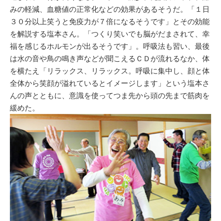
みの軽減、血糖値の正常化などの効果があるそうだ。「１日
３０分以上笑うと免疫力が７倍になるそうです」とその効能
を解説する塩本さん。「つくり笑いでも脳がだまされて、幸
福を感じるホルモンが出るそうです」。呼吸法も習い、最後
は水の音や鳥の鳴き声などが聞こえるＣＤが流れるなか、体
を横たえ「リラックス、リラックス。呼吸に集中し、顔と体
全体から笑顔が溢れているとイメージします」という塩本さ
んの声とともに、意識を使ってつま先から頭の先まで筋肉を
緩めた。