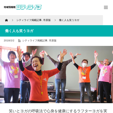
Home
シティライフ掲載記事
,
市原版
働く人も笑うヨガ
働く人も笑うヨガ
2018/2/2
シティライフ掲載記事
,
市原版
笑いとヨガの呼吸法で心身を健康にするラフターヨガを実