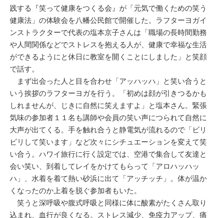
践する『笑って健康をつくる会』が「元気で働くための笑う
健康法」の体験会を八幡公民館で開催した。ラフターヨガイ
ンストラクターで代表の塩本京子さんは「職場の長時間勤務
や人間関係などでストレスを抱える人が、健康で幸福な生活
ができるようにと休日に教室を開くことにしました」と笑顔
で話す。
まず出会った人と目を合わせ「アッハッハ」と笑い合うと
いう挨拶のラフターヨガを行う。「初めは顔が引きつるかも
しれませんが、じきに自然に笑えますよ」と塩本さん。緊張
気味の参加者１１名も講師や会員の笑い声につられて自然に
大声が出てくる。手を触れ合うと静電気が流れるので「ビリ
ビリして笑います」など次々にシチュエーションを変えて笑
い合う。ハワイ旅行に行く設定では、空港で集合して友達と
会い笑い、到着してレイをかけてもらって「アロハッハッ
ハ」、水着を着て熱い砂浜に出て「アッチッチ」。体が温か
くなったのか上着を脱ぐ参加者もいた。
笑うと深呼吸や腹式呼吸と同様に体に酸素がたくさん取り
込まれ、血行が良くなる。ストレス減少、免疫力アップ、痛