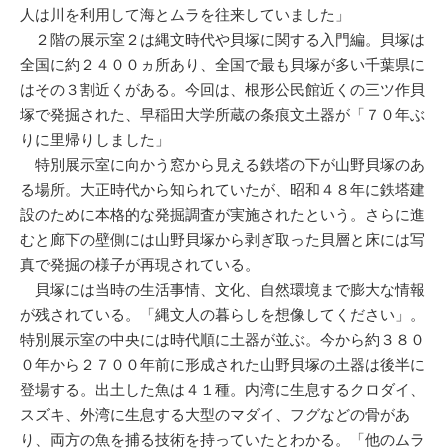
人は川を利用して海とムラを往来していました」
２階の展示室２は縄文時代や貝塚に関する入門編。貝塚は
全国に約２４００ヵ所あり、全国で最も貝塚が多い千葉県に
はその３割近くがある。今回は、根形公民館近くの三ツ作貝
塚で発掘された、早稲田大学所蔵の条痕文土器が「７０年ぶ
りに里帰りしました」
特別展示室に向かう窓から見える鉄塔の下が山野貝塚のあ
る場所。大正時代から知られていたが、昭和４８年に鉄塔建
設のために本格的な発掘調査が実施されたという。さらに進
むと廊下の壁側には山野貝塚から剥ぎ取った貝層と床には写
真で発掘の様子が再現されている。
貝塚には当時の生活事情、文化、自然環境まで膨大な情報
が残されている。「縄文人の暮らしを想像してください」。
特別展示室の中央には時代順に土器が並ぶ。今から約３８０
０年から２７００年前に形成された山野貝塚の土器は後半に
登場する。出土した魚は４１種。内湾に生息するクロダイ、
スズキ、外湾に生息する大型のマダイ、フグなどの骨があ
り、両方の魚を捕る技術を持っていたとわかる。「他のムラ