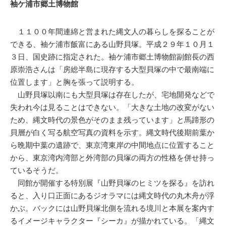
袖ケ浦市郷土博物館
１１００年間連綿と営まれた縄文人の暮らしを探ることが
できる、袖ケ浦市飯富にある山野貝塚。平成２９年１０月１
３日、国史跡に指定された。袖ケ浦市郷土博物館副館長の西
原崇浩さんは「房総半島に現存する大型貝塚の中で最南端に
位置します」と胸を張って説明する。
山野貝塚以南にも大型貝塚は存在したが、宅地開発などで
失われ今は見ることはできない。「大きな土地の改変がない
ため、縄文時代の景色がそのまま残っています」と馬蹄形の
貝層が白く写る航空写真の資料を示す。縄文時代後期前葉か
ら晩期中葉の遺跡で、東京湾東岸の中間地点に位置すること
から、東京湾内湾部と外湾部の貝塚の両方の性格を併せ持っ
ているそうだ。
同館が開催する特別展『山野貝塚のヒミツを探る』を訪れ
ると、入り口正面にあるジオラマには縄文時代の丸木舟が浮
かぶ。バックには山野貝塚北側を流れる境川と本展を案内す
るイメージキャラクター『シーカ』が描かれている。「縄文