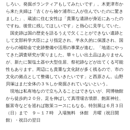
しろい。発掘ボランティアもしてみたいです」。木更津市か
ら来た夫婦は「古くから袖ケ浦市に人が住んでいたのに驚き
ました」、蔵波に住む女性は「貴重な遺跡が身近にあったの
ですね。後世に残してほしいです」と熱心に見学していた。
国史跡は国の歴史を語るうえで欠くことができない遺跡と
して文部科学大臣により指定され、半永久的に保護され、国
からの補助金で史跡整備や活用の事業が進む。「地道にやっ
てきた調査研究が実りました。華々しい出土品はありません
が、新たに製塩土器や大型住居、祭祀跡などが出てくる可能
性もあります。周辺にも貴重な文化財が多く残るので、市の
文化の拠点として整備していきたいです」と西原さん。山野
貝塚はまだ全体の３％しか発掘されていないという。
現地は私有地なので立ち入ることはできないが、同博物館
から徒歩約２０分。足を伸ばして真理場古墳群、飽富神社、
飯富寺などを巡れば散策コースにもなる。特別展は６月３日
（日）まで ９～１７時 入場無料 休館 月曜（祝日開
館）・祝日の翌日