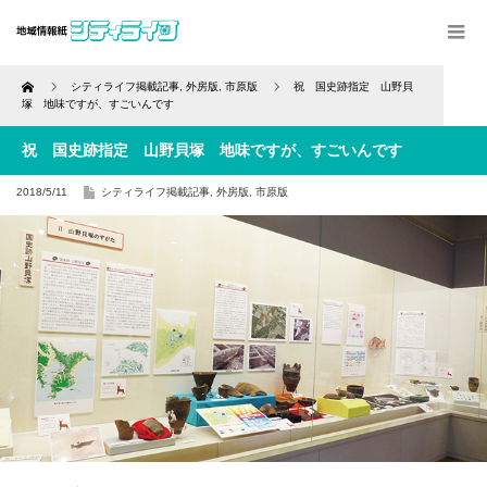
Home
シティライフ掲載記事
,
外房版
,
市原版
祝 国史跡指定 山野貝
塚 地味ですが、すごいんです
祝 国史跡指定 山野貝塚 地味ですが、すごいんです
2018/5/11
シティライフ掲載記事
,
外房版
,
市原版