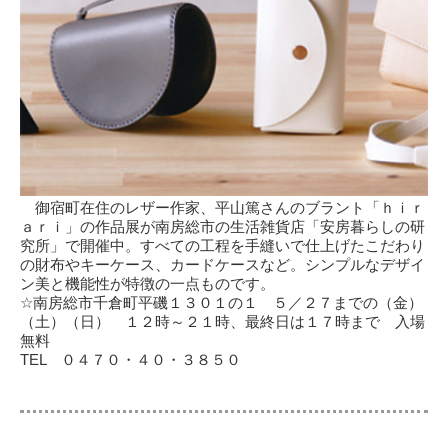
御宿町在住のレザー作家、平山篤さんのブラント「ｈｉｒ
ａｒｉ」の作品展が南房総市の生活雑貨店「安房暮らしの研
究所」で開催中。すべての工程を手縫いで仕上げたこだわり
の財布やキーケース、カードケースなど。シンプルなデザイ
ン美と機能性が特徴の一点ものです。
☆南房総市千倉町平磯１３０１の１ ５／２７までの（金）
（土）（日） １２時～２１時、最終日は１７時まで 入場
無料
TEL ０４７０・４０・３８５０