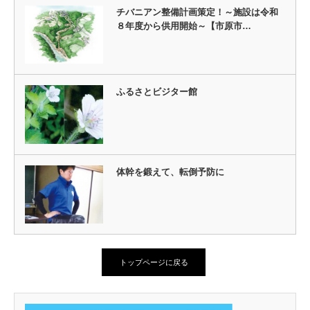
チバニアン整備計画策定！～施設は令和
８年度から供用開始～【市原市…
ふるさとビジター館
体幹を鍛えて、転倒予防に
トップページに戻る