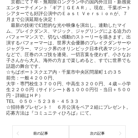
京都にて７年・無期限ロングラン中の国内外注目・新感覚
エンターテイメント「ギア｜ＧＥＡＲ」。現在、千葉ポート
シアターでも好評公演中のＥａｓｔ Ｖｅｒｓｉｏｎが、７
月まで公演延期を決定！
最新の技術で幻想的な光や映像を演出し、連動したマイ
ム、ブレイクダンス、マジック、ジャグリングによる迫力の
パフォーマンスで、切ない感動のストーリーを描きます。出
演するパフォーマーは、世界大会優勝のブレイクダンサーや
ジャグラー、マジック界のオリンピック日本代表マジシャン
などで、圧巻のスゴ技を連発。一切言葉を使わず、小さなお
子さんから大人、海外の方まで楽しめると、すでに世界でも
話題の舞台です。
☆ちばポートスクエア内・千葉市中央区問屋町１の３５
前売：一般４２００円、
大学・専門校生３７００円、中高生３２００円、４歳～小学
生２２００円（サイドシート各１０００円引・当日＋５００
円・詳細はＨＰ）
TEL ０５０・５２３８・４５３３
☆招待券プレゼント！ ６月公演をペア２組にプレゼント。
応募方法は『コミュニティひろば』にて。
前の記事
次の記事