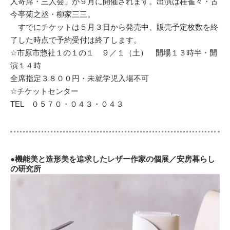
人寄席・三人会」が９月に開催されます。出演は桂雀々・古
今亭菊之丞・柳家三三。
すでにチケットは５月３日から発売中、販売予定枚数を終
了した時点で予約受付は終了します。
☆市原市惣社１の１の１ ９／１（土） 開場１３時半・開
演１４時
全席指定３８００円・未就学児入場不可
☆チケットセンター
TEL ０５７０・０４３・０４３
●機能美と造形美を追求したレザー作家の個展／安房暮らし
の研究所