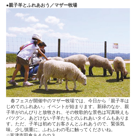
●親子羊とふれあおう／マザー牧場
春フェスが開催中のマザー牧場では、今日から「親子羊は
じめてのふれあい」イベントが始まります。新緑のなか、親
子羊がのんびりと放牧され、その牧歌的な景色は写真映えも
バツグン。あどけない子羊たちとのふれあいタイムもありま
す。ただ、子羊は初めてお客さんとふれあうので、緊張気
味。少し慎重に、ふわふわの毛に触ってくださいね。
☆富津市田倉９４０の３