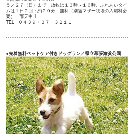
５／２７（日）まで 放牧は１３時～１６時、ふれあいタイ
ムは１日２回・約２０分 無料（別途マザー牧場の入場料必
要） 雨天中止
TEL ０４３９・３７・３２１１
●先着無料ペットケア付きドッグラン／県立幕張海浜公園