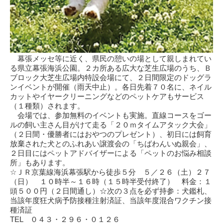
幕張メッセ等に近く、県民の憩いの場として親しまれてい
る県立幕張海浜公園。２カ所ある広大な芝生広場のうち、Ｂ
ブロック大芝生広場内特設会場にて、２日間限定のドッグラ
ンイベントが開催（雨天中止）。各日先着７０名に、ネイル
カットやイヤークリーニングなどのペットケアもサービス
（１種類）されます。
会場では、参加無料のイベントも実施。直線コースをゴー
ルの飼い主さん目がけて走る「２０ｍタイムアタック大会」
（２日間・優勝者にはおやつのプレゼント）、初日には飼育
放棄された犬とのふれあい譲渡会の「ちばわんいぬ親会」、
２日目にはペットアドバイザーによる「ペットのお悩み相談
所」もあります。
☆ＪＲ京葉線海浜幕張駅から徒歩５分 ５／２６（土）２７
（日） １０時半～１６時（１５時半受付終了） 料金：１
頭５００円（２日間通し）☆次の３点を必ず持参：犬鑑札、
当該年度狂犬病予防接種注射済証、当該年度混合ワクチン接
種済証
TEL ０４３・２９６・０１２６