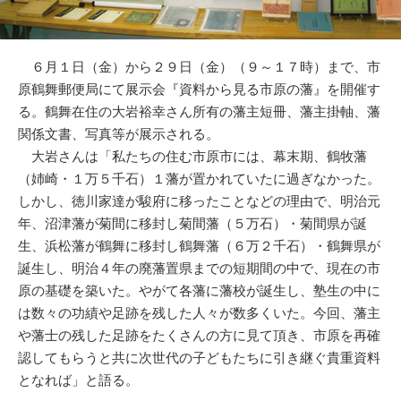
６月１日（金）から２９日（金）（９～１７時）まで、市
原鶴舞郵便局にて展示会『資料から見る市原の藩』を開催す
る。鶴舞在住の大岩裕幸さん所有の藩主短冊、藩主掛軸、藩
関係文書、写真等が展示される。
大岩さんは「私たちの住む市原市には、幕末期、鶴牧藩
（姉崎・１万５千石）１藩が置かれていたに過ぎなかった。
しかし、徳川家達が駿府に移ったことなどの理由で、明治元
年、沼津藩が菊間に移封し菊間藩（５万石）・菊間県が誕
生、浜松藩が鶴舞に移封し鶴舞藩（６万２千石）・鶴舞県が
誕生し、明治４年の廃藩置県までの短期間の中で、現在の市
原の基礎を築いた。やがて各藩に藩校が誕生し、塾生の中に
は数々の功績や足跡を残した人々が数多くいた。今回、藩主
や藩士の残した足跡をたくさんの方に見て頂き、市原を再確
認してもらうと共に次世代の子どもたちに引き継ぐ貴重資料
となれば」と語る。