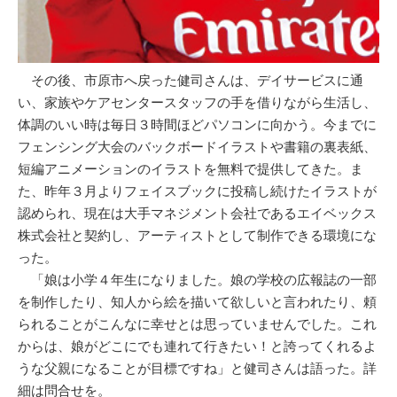
その後、市原市へ戻った健司さんは、デイサービスに通
い、家族やケアセンタースタッフの手を借りながら生活し、
体調のいい時は毎日３時間ほどパソコンに向かう。今までに
フェンシング大会のバックボードイラストや書籍の裏表紙、
短編アニメーションのイラストを無料で提供してきた。ま
た、昨年３月よりフェイスブックに投稿し続けたイラストが
認められ、現在は大手マネジメント会社であるエイベックス
株式会社と契約し、アーティストとして制作できる環境にな
った。
「娘は小学４年生になりました。娘の学校の広報誌の一部
を制作したり、知人から絵を描いて欲しいと言われたり、頼
られることがこんなに幸せとは思っていませんでした。これ
からは、娘がどこにでも連れて行きたい！と誇ってくれるよ
うな父親になることが目標ですね」と健司さんは語った。詳
細は問合せを。