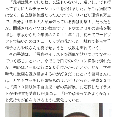
「最初は嫌々でしたね。友達もいないし、遠いし。でも行
ってすぐにカルチャーショックを受けました。そこは病院で
はなく、自立訓練施設だったんですが、リハビリ環境も万全
で、自分より年上の人が頑張っている姿は衝撃！」だったと
か。開催されるパソコン教室でワードやエクセルの資格を取
得し、事故から約２年後の２０１１年１月、初めてワードソ
フトで描いたのはチューリップの花だった。離れて暮らす千
佳子さんや娘さんを喜ばせようと、枚数を重ねていく。
その手法は、「写真やイラストを画像で貼りつけてなぞっ
ていく感じ」といい、今でこそ口でのパソコン操作は慣れた
が、初めはメール２行に２０分位かかったとか。だが、学生
時代に漫画を読み描きするのが好きだったという健司さんに
は、とてもマッチした気持ちのリハビリだった。平成２３年
に『第３０回肢体不自由児・者の美術展』に応募したイラス
トが佳作賞を受賞した頃には、「絵で頑張ってみようかな」
と気持ちが前を向けるように変化していた。