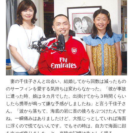
妻の千佳子さんと出会い、結婚してから回数は減ったもの
のサーフィンを愛する気持ちは変わらなかった。「彼が事故
に遭った時、娘は９カ月でした。出掛けてから３時間くらい
したら携帯が鳴って嫌な予感がしましたね」と言う千佳子さ
ん。「波から落ちて、海底の岩に首の後ろをぶつけたんです
ね。一瞬痛みはありましたけど、大抵じっとしていれば海面
に浮くので慌てないんです。でもその時は、自力で海面に顔