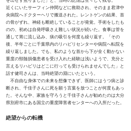
を出せず焦りました」と、当時の記憶は生々しく残る。
近くにいたサーフィン仲間などに救助され、そのまま君津中
央病院へドクターヘリで搬送された。レントゲンの結果、首
の骨がずれ、神経も断絶していることが発覚。手術をしたも
のの、初めは自発呼吸さえ難しい状況が続いた。食事は管を
通して胃に流し込み、痰の吸引を何度も繰り返す。「その
後、半年ごとに千葉県内のリハビリセンターや病院へ転院を
繰り返しました。でも、私のような首から下が全く動かない
重度の頸髄損傷患者を受け入れた経験は浅いようで、充分と
言えるリハビリはどこに行っても受けられませんでした」と
話す健司さんは、当時絶望の淵にいたという。
不自由な身体での未来を想像できず、医師にはうつ病と診
断され、千佳子さんに死を願う言葉を放つことが何度もあっ
た。そんな中、家族を守ろうと千佳子さんが勧めたのは大分
県別府市にある国立の重度障害者センターへの入所だった。
絶望からの転機