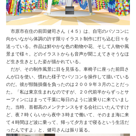
市原市在住の前田健司さん（４５）は、自宅のパソコンに
向かいながら体調の許す限りイラスト制作に打ち込む日々を
送っている。作品は鮮やかな色の動物や花、そして人物や風
景まで様々。どのイラストからも音声が聞こえてきそうなほ
ど生き生きとした姿が描かれている。
だが、その制作風景に目を見張る。車椅子に座った前田さ
んが口を使い、慣れた様子でパソコンを操作して描いている
のだ。彼が頸髄損傷を負ったのは２００９年３月のことだっ
た。「私は東京生まれなのですが、２０代前半からずっとサ
ーフィンにはまって千葉に毎日のように波乗りに来ていまし
た。当時、首都高のメンテナンスをする会社にいたんですけ
ど、夜７時くらいから夜中３時まで働いて、そのまま海に来
て４時間ほど波に乗って、帰って夕方まで寝るという生活だ
ったんですよ」と、健司さんは振り返る。