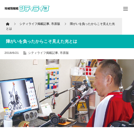
Home
シティライフ掲載記事
,
市原版
障がいを負ったからこそ見えた光
とは
障がいを負ったからこそ見えた光とは
2018/6/21
シティライフ掲載記事
,
市原版