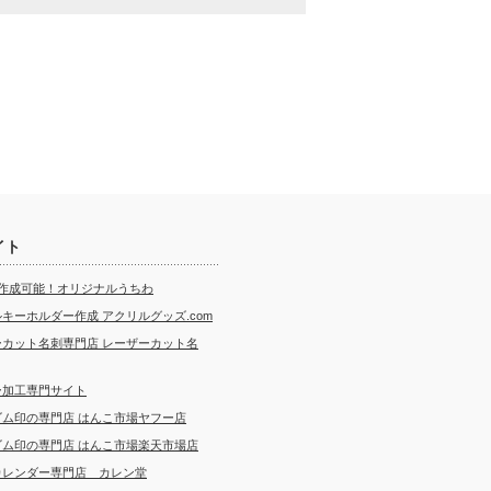
イト
ら作成可能！オリジナルうちわ
キーホルダー作成 アクリルグッズ.com
ーカット名刺専門店 レーザーカット名
ー加工専門サイト
ゴム印の専門店 はんこ市場ヤフー店
ゴム印の専門店 はんこ市場楽天市場店
カレンダー専門店 カレン堂