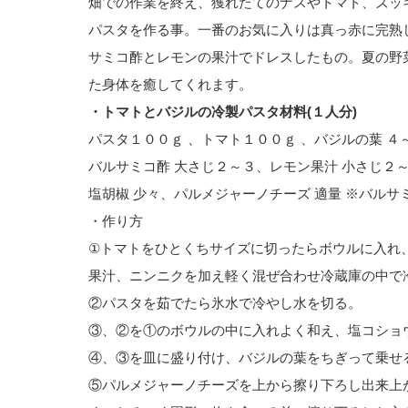
畑での作業を終え、獲れたてのナスやトマト、ズッ
パスタを作る事。一番のお気に入りは真っ赤に完熟
サミコ酢とレモンの果汁でドレスしたもの。夏の野
た身体を癒してくれます。
・トマトとバジルの冷製パスタ材料(１人分)
パスタ１００ｇ 、トマト１００ｇ 、バジルの葉 ４
バルサミコ酢 大さじ２～３、レモン果汁 小さじ２
塩胡椒 少々、パルメジャーノチーズ 適量 ※バル
・作り方
①トマトをひとくちサイズに切ったらボウルに入れ
果汁、ニンニクを加え軽く混ぜ合わせ冷蔵庫の中で
②パスタを茹でたら氷水で冷やし水を切る。
③、②を①のボウルの中に入れよく和え、塩コショ
④、③を皿に盛り付け、バジルの葉をちぎって乗せ
⑤パルメジャーノチーズを上から擦り下ろし出来上