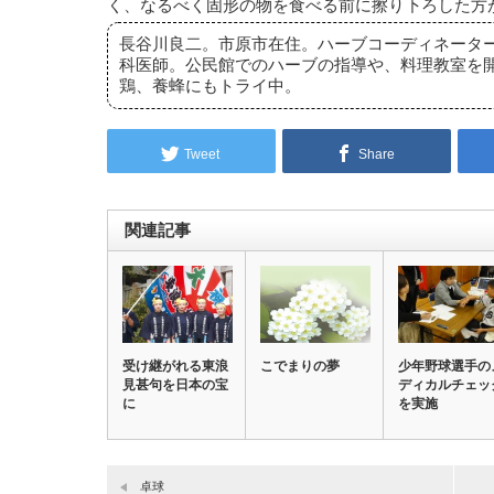
く、なるべく固形の物を食べる前に擦り下ろした方
長谷川良二。市原市在住。ハーブコーディネータ
科医師。公民館でのハーブの指導や、料理教室を
鶏、養蜂にもトライ中。
Tweet
Share
関連記事
受け継がれる東浪
こでまりの夢
少年野球選手の
見甚句を日本の宝
ディカルチェッ
に
を実施
卓球