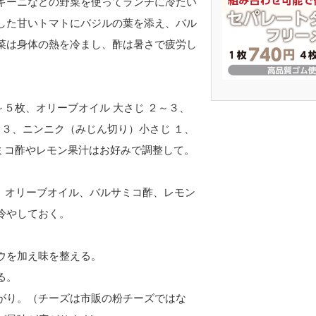
キーニなどの野菜を使ってランチに冷たい
した甘いトマトにバジルの葉を添え、バル
菜は身体の熱を冷まし、酢は暑さで疲労し
～５枚、オリーブオイル 大さじ ２～３、
～３、ニンニク（みじん切り）小さじ １、
サミコ酢やレモン果汁はお好みで調整して。
、オリーブオイル、バルサミコ酢、レモン
冷やしておく。
ウを加え味を整える。
る。
がり。（チーズは市販の粉チーズではな