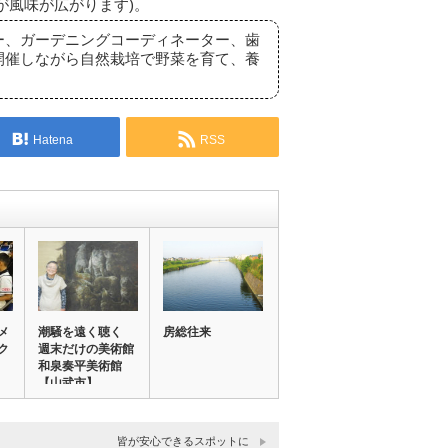
が風味が広がります)。
ー、ガーデニングコーディネーター、歯
開催しながら自然栽培で野菜を育て、養
Hatena
RSS
メ
潮騒を遠く聴く
房総往来
ク
週末だけの美術館
和泉奏平美術館
【山武市】
皆が安心できるスポットに