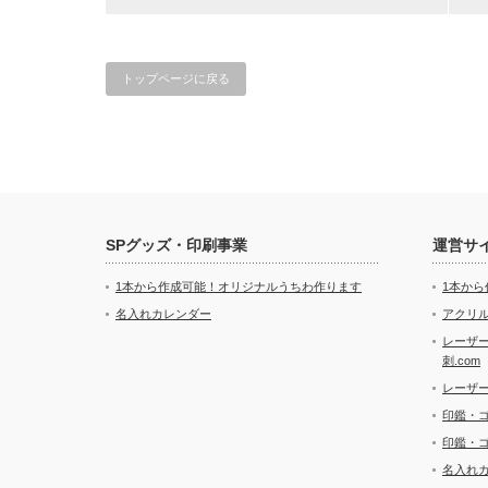
トップページに戻る
SPグッズ・印刷事業
運営サ
1本から作成可能！オリジナルうちわ作ります
1本か
名入れカレンダー
アクリル
レーザ
刺.com
レーザ
印鑑・
印鑑・
名入れ