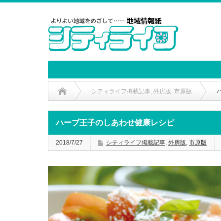
シティライフ掲載記事
,
外房版
,
市原版
ハーブ王子のしあわせ健康レシピ
2018/7/27
シティライフ掲載記事
,
外房版
,
市原版