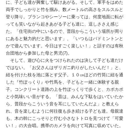
に、子ども達が興奮して駆けあがる。そして、軍手をはめた
両手でしっかりと竹を掴み、数メートルの高さをスルスルと
登り降り。ブランコやシーソーに乗っては、何度地面に転が
っても笑いながら起きあがる子ども達に、逞しささえ感じ
た。「住宅街の中にいるので、普段からこういう場所が周り
にあると魅力的だと思います」、「いつもはバドミントンと
かで遊んでいます。今日はすごく楽しい！」と話すのは有秋
台団地から参加した母と男児(7)。
そして、遊び心に火をつけられたのは決して子ども達だけ
ではない。「お父さんはザリガニ釣りがしたいんだ！」と、
紐を付けた枝を池に落とす父子。１０㎝ほどの竹筒に紐を通
した『竹ぽっくり』や竹馬を、子どもと一緒に体験する親
子。コンクリート道路の上を竹ぽっくりで歩くと、カポカポ
と小気味いい音がする。「昔は、みんな下駄をはいていたか
ら、普段からこういう音を耳にしていたんだよ」と教えら
れ、音を楽しむように何往復も歩き続ける子ども達。母親達
も、木の幹にこっそりと佇む小さなトトロを見つけて「可愛
い！」の大合唱。携帯のカメラを向けて写真に収めていた。