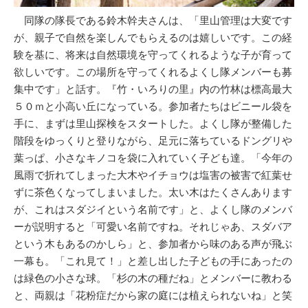
同隊の隊長である鈴木幹夫さんは、「里山管理は大変です
が、親子で自然を楽しんでもらえるのは嬉しいです。この経
験を基に、将来は自然環境を守ってくれるような子が育って
欲しいです。この場所を守ってくれるよくし隊メンバーも募
集中です」と話す。『竹・いろりの里』内の竹林は標高最大
５０ｍと小高い丘になっている。参加者たちはビニール袋を
手に、まずは里山探検をスタートした。よくし隊が整備した
階段をゆっくりと登りながら、足元に落ちているドングリや
葉っぱ、小さなキノコを袋に入れていく子ども達。「今年の
風雨で折れてしまった大木やイチョウは塩害の被害で紅葉せ
ずに茶色くなってしまいました。太い木はたくさんあります
が、これはスダジイという名前です」と、よくし隊のメンバ
ーが説明すると「可愛い名前ですね。それじゃあ、スダバア
という木もあるのかしら」と、参加者から味のある声が飛ぶ
一幕も。「これ見て！」と差し出した子どもの手にあったの
は緑色の小さな球。「杉の木の種だね」とメンバーに教わる
と、両親は「花粉症だから家の庭には植えられないね」と笑