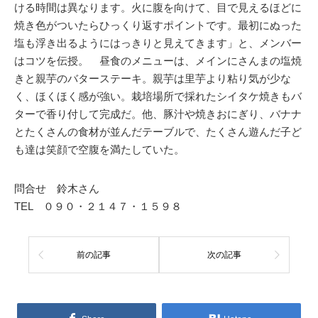
ける時間は異なります。火に腹を向けて、目で見えるほどに
焼き色がついたらひっくり返すポイントです。最初にぬった
塩も浮き出るようにはっきりと見えてきます」と、メンバー
はコツを伝授。 昼食のメニューは、メインにさんまの塩焼
きと親芋のバターステーキ。親芋は里芋より粘り気が少な
く、ほくほく感が強い。栽培場所で採れたシイタケ焼きもバ
ターで香り付して完成だ。他、豚汁や焼きおにぎり、バナナ
とたくさんの食材が並んだテーブルで、たくさん遊んだ子ど
も達は笑顔で空腹を満たしていた。
問合せ 鈴木さん
TEL ０９０・２１４７・１５９８
前の記事
次の記事