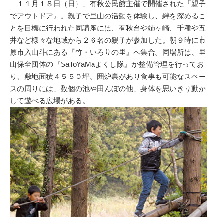
１１月１８日（日）、有秋公民館主催で開催された『親子
でアウトドア』。親子で里山の活動を体験し、絆を深めるこ
とを目標に行われた同講座には、有秋台や姉ヶ崎、千種や五
井など様々な地域から２６名の親子が参加した。朝９時に市
原市入山斗にある『竹・いろりの里』へ集合。同場所は、里
山保全団体の『SaToYaMaよくし隊』が整備管理を行ってお
り、敷地面積４５５０坪。囲炉裏があり食事も可能なスペー
スの周りには、数個の池や田んぼの他、身体を思いきり動か
して遊べる広場がある。