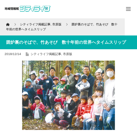
Home
シティライフ掲載記事
,
市原版
囲炉裏のそばで、竹あそび 数十
年前の世界へタイムスリップ
囲炉裏のそばで、竹あそび 数十年前の世界へタイムスリップ
2018/12/14
シティライフ掲載記事
,
市原版