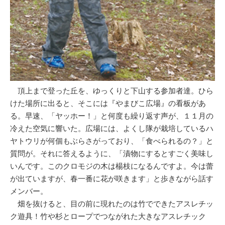
頂上まで登った丘を、ゆっくりと下山する参加者達。ひら
けた場所に出ると、そこには『やまびこ広場』の看板があ
る。早速、「ヤッホー！」と何度も繰り返す声が、１１月の
冷えた空気に響いた。広場には、よくし隊が栽培しているハ
ヤトウリが何個もぶらさがっており、「食べられるの？」と
質問が。それに答えるように、「漬物にするとすごく美味し
いんです。このクロモジの木は楊枝になるんですよ。今は蕾
が出ていますが、春一番に花が咲きます」と歩きながら話す
メンバー。
畑を抜けると、目の前に現れたのは竹でできたアスレチッ
ク遊具！竹や杉とロープでつながれた大きなアスレチック