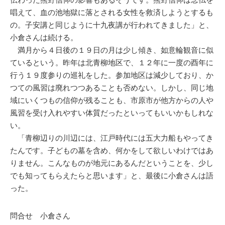
唱えて、血の池地獄に落とされる女性を救済しようとするも
の。子安講と同じように十九夜講が行われてきました」と、
小倉さんは続ける。
満月から４日後の１９日の月は少し傾き、如意輪観音に似
ているという。昨年は北青柳地区で、１２年に一度の酉年に
行う１９度参りの巡礼をした。参加地区は減少しており、か
つての風習は廃れつつあることも否めない。しかし、同じ地
域にいくつもの信仰が残ることも、市原市が他方からの人や
風習を受け入れやすい体質だったといってもいいかもしれな
い。
「青柳辺りの川辺には、江戸時代には五大力船もやってき
たんです。子どもの墓を含め、何かをして欲しいわけではあ
りません。こんなものが地元にあるんだということを、少し
でも知ってもらえたらと思います」と、最後に小倉さんは語
った。
問合せ 小倉さん