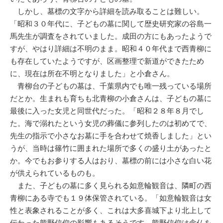
しかし、墓標の文字から詳細を読み取ることは難しい。
「昭和３０年代に、子どもの墓に関して歴史研究家の谷島一
馬先生が調査をされていました。成田の方にもあったようで
すが、やはり詳細は不明のまま。昭和４０年代まで西青柳に
も存在していたようですが、区画整理で新道ができたため
に、現在は所在不明となりました」と小倉さん。
青柳台の子どもの墓は、千葉県内でも唯一残っている場所
だとか。生まれも育ちも北青柳の小倉さんは、子どもの墓に
最後に入った女児と同世代だった。「昭和２８年８月でし
た。海で溺れたという女児の葬儀に参列したのは初めてで、
先生の指示で小さなお墓に手を合わせて焼香しました」とい
うが、当時は篠竹に囲まれた場所で多くの盛り土があったと
か。今でもお参りする人はおり、墓標の前には小さな白い花
が供えられているものも。
また、子どもの墓に多く見られる如意輪観音は、隣町の西
青柳にある寺でも１９体保管されている。「如意輪観音は女
性と表象されることが多く、これは大多喜城下より北上して
伝わった熊野信仰の影響もあるそうです。熊野信仰は念仏を