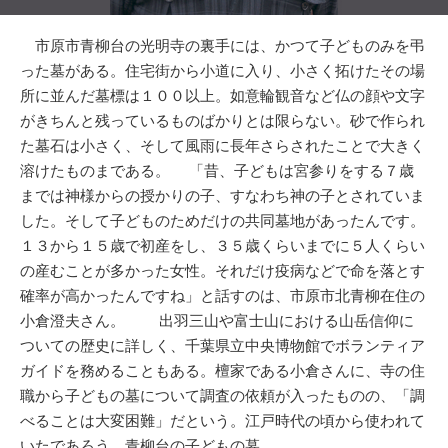
市原市青柳台の光明寺の裏手には、かつて子どものみを弔
った墓がある。住宅街から小道に入り、小さく拓けたその場
所に並んだ墓標は１００以上。如意輪観音など仏の顔や文字
がきちんと残っているものばかりとは限らない。砂で作られ
た墓石は小さく、そして風雨に長年さらされたことで大きく
溶けたものまである。 「昔、子どもは宮参りをする７歳
までは神様からの授かりの子、すなわち神の子とされていま
した。そして子どものためだけの共同墓地があったんです。
１３から１５歳で初産をし、３５歳くらいまでに５人くらい
の産むことが多かった女性。それだけ疫病などで命を落とす
確率が高かったんですね」と話すのは、市原市北青柳在住の
小倉澄夫さん。 出羽三山や富士山における山岳信仰に
ついての歴史に詳しく、千葉県立中央博物館でボランティア
ガイドを務めることもある。檀家である小倉さんに、寺の住
職から子どもの墓について調査の依頼が入ったものの、「調
べることは大変困難」だという。江戸時代の頃から使われて
いたであろう、青柳台の子どもの墓。