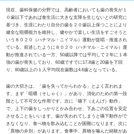
現在、歯科保健の分野では、高齢者においても歯の喪失が１
０歯以下であれば食生活に大きな支障を生じないとの研究に
基づき、生涯にわたり自分の歯を２０歯以上保つことにより
健全な咀嚼能力を維持し、健やかで楽しい生活をすごそうと
いう８０２０（ハチマル・ニイマル）運動が提唱・推進され
ている。前述したように８０２０（ハチマル・ニイマル）運
動が推進されている一方、50歳以降では平均して２年に１本
強の歯が喪失しており、60歳ですでに17.8歯と20歯を下回
り、80歳以上の１人平均現在歯数は4.6歯となっている。
歯の大切さは、「歯を失ってからわかる」とよく言われま
す。まず「咀嚼（そしゃく）」があり、消化のための第一段
階として不可欠な作用です。次に「嚥下（えんげ）動作」
で、上下の歯をしっかりとかみ合わせ、下あごの位置を安定
させることをいいます。歯が失われてしまうと嚥下動作がで
きなくなり、食べ物を飲み込むことが困難になります。次に
「異物の弁別」があります。食事中、異物を噛んだ経験があ