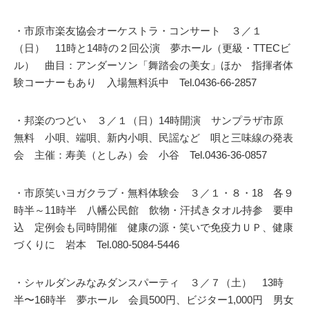
・市原市楽友協会オーケストラ・コンサート ３／１
（日） 11時と14時の２回公演 夢ホール（更級・TTECビ
ル） 曲目：アンダーソン「舞踏会の美女」ほか 指揮者体
験コーナーもあり 入場無料浜中 Tel.0436-66-2857
・邦楽のつどい ３／１（日）14時開演 サンプラザ市原
無料 小唄、端唄、新内小唄、民謡など 唄と三味線の発表
会 主催：寿美（としみ）会 小谷 Tel.0436-36-0857
・市原笑いヨガクラブ・無料体験会 ３／１・８・18 各９
時半～11時半 八幡公民館 飲物・汗拭きタオル持参 要申
込 定例会も同時開催 健康の源・笑いで免疫力ＵＰ、健康
づくりに 岩本 Tel.080-5084-5446
・シャルダンみなみダンスパーティ ３／７（土） 13時
半〜16時半 夢ホール 会員500円、ビジター1,000円 男女