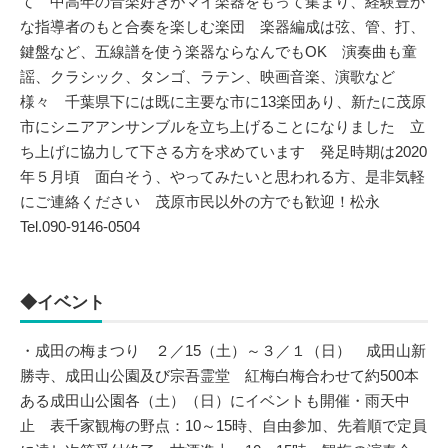
て 中高年の音楽好きがマイ楽器をもって集まり、経験豊か
な指導者のもと合奏を楽しむ楽団 楽器編成は弦、管、打、
鍵盤など、五線譜を使う楽器ならなんでもOK 演奏曲も童
謡、クラシック、タンゴ、ラテン、映画音楽、演歌など
様々 千葉県下には既に主要な市に13楽団あり、新たに茂原
市にシニアアンサンブルを立ち上げることになりました 立
ち上げに協力して下さる方を求めています 発足時期は2020
年５月頃 面白そう、やってみたいと思われる方、是非気軽
にご連絡ください 茂原市民以外の方でも歓迎！松永
Tel.090-9146-0504
◆イベント
・成田の梅まつり ２／15（土）～３／１（日） 成田山新
勝寺、成田山公園及び宗吾霊堂 紅梅白梅合わせて約500本
ある成田山公園各（土）（日）にイベントも開催・雨天中
止 表千家観梅の野点：10～15時、自由参加、先着順で定員