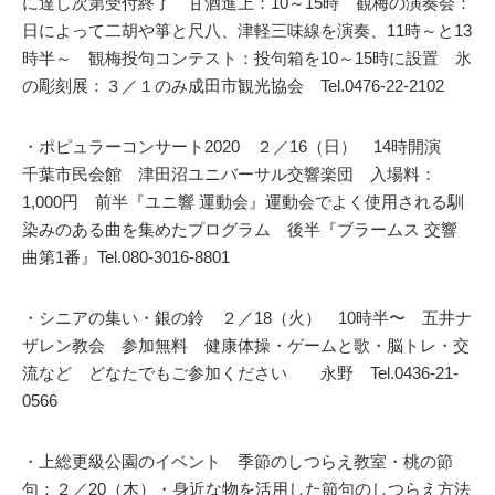
に達し次第受付終了 甘酒進上：10～15時 観梅の演奏会：
日によって二胡や箏と尺八、津軽三味線を演奏、11時～と13
時半～ 観梅投句コンテスト：投句箱を10～15時に設置 氷
の彫刻展：３／１のみ成田市観光協会 Tel.0476-22-2102
・ポピュラーコンサート2020 ２／16（日） 14時開演
千葉市民会館 津田沼ユニバーサル交響楽団 入場料：
1,000円 前半『ユニ響 運動会』運動会でよく使用される馴
染みのある曲を集めたプログラム 後半『ブラームス 交響
曲第1番』Tel.080-3016-8801
・シニアの集い・銀の鈴 ２／18（火） 10時半〜 五井ナ
ザレン教会 参加無料 健康体操・ゲームと歌・脳トレ・交
流など どなたでもご参加ください 永野 Tel.0436-21-
0566
・上総更級公園のイベント 季節のしつらえ教室・桃の節
句：２／20（木）・身近な物を活用した節句のしつらえ方法