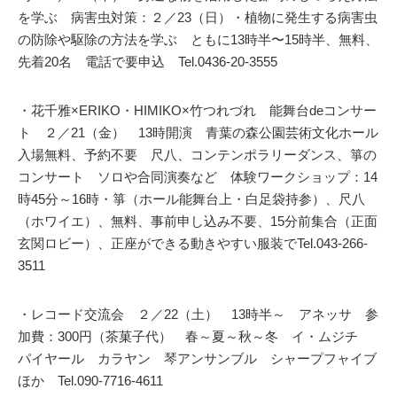
を学ぶ 病害虫対策：２／23（日）・植物に発生する病害虫
の防除や駆除の方法を学ぶ ともに13時半〜15時半、無料、
先着20名 電話で要申込 Tel.0436-20-3555
・花千雅×ERIKO・HIMIKO×竹つれづれ 能舞台deコンサー
ト ２／21（金） 13時開演 青葉の森公園芸術文化ホール
入場無料、予約不要 尺八、コンテンポラリーダンス、箏の
コンサート ソロや合同演奏など 体験ワークショップ：14
時45分～16時・箏（ホール能舞台上・白足袋持参）、尺八
（ホワイエ）、無料、事前申し込み不要、15分前集合（正面
玄関ロビー）、正座ができる動きやすい服装でTel.043-266-
3511
・レコード交流会 ２／22（土） 13時半～ アネッサ 参
加費：300円（茶菓子代） 春～夏～秋～冬 イ・ムジチ
パイヤール カラヤン 琴アンサンブル シャープフャイブ
ほか Tel.090-7716-4611