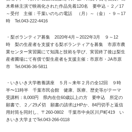
木希林主演で映画化された作品先着120名 要申込・２／17
～受付 主催：千葉いのちの電話 （月）～（金）・９～17
時 Tel.043-222-4416
・梨ボランティア募集 2020年4月～2022年3月 ９～12
時 梨の生産者を支援する梨ボランティアを募集 市原市農
業センター実習園にて知識と技術を学び、実習終了後は梨生
産者圃場にて有償で梨生産者を支援主催：市原市・JA市原
市 Tel.0436-36-5811
・いきいき大学教養講座 ５月～来年２月の全12回 ９時
半〜11時半 千葉市民会館 健康、医療、歴史等がテーマ
受講料：8,000円 県内在住60歳以上の方 要申込 所定の
願書で、２／29〆切 願書の請求はHPか、84円切手と返信
用封筒を同封し、〒260-0802 千葉市中央区川戸町419 い
きいき大学までTel.043-266-0118