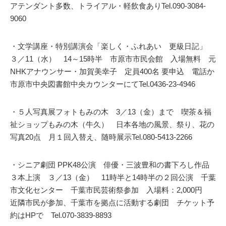
アテンダント多数、トライアル・軽飲食ありTel.090-3084-
9060
・文学講座・特別講演会「楽しく・ふれあい 更級日記」
３／11（水） 14～15時半 市原市市民会館 入場無料 元
NHKアナウンサー・加賀美幸子 定員400名 要申込 電話か
市原市中央図書館中央カウンターにてTel.0436-23-4946
・５人写真展フォトもみの木 3／13（金）まで 喫茶＆福
祉ショップもみの木（牛久） 日本各地の風景、祭り、花の
写真20点 月１回入替え、随時展示Tel.080-5413-2266
・シニア劇団 PPK48公演 俳優・三波豊和の書下ろし作品
３本上演 ３／13（金） 11時半と14時半の２回公演 千葉
市文化センター 千葉市民芸術祭参加 入場料：2,000円
近隣市民が参加、千葉市を拠点に活動する劇団 チケット予
約はHPで Tel.070-3839-8893