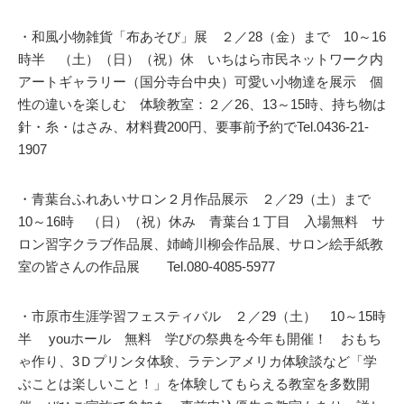
・和風小物雑貨「布あそび」展 ２／28（金）まで 10～16
時半 （土）（日）（祝）休 いちはら市民ネットワーク内
アートギャラリー（国分寺台中央）可愛い小物達を展示 個
性の違いを楽しむ 体験教室：２／26、13～15時、持ち物は
針・糸・はさみ、材料費200円、要事前予約でTel.0436-21-
1907
・青葉台ふれあいサロン２月作品展示 ２／29（土）まで
10～16時 （日）（祝）休み 青葉台１丁目 入場無料 サ
ロン習字クラブ作品展、姉崎川柳会作品展、サロン絵手紙教
室の皆さんの作品展 Tel.080-4085-5977
・市原市生涯学習フェスティバル ２／29（土） 10～15時
半 youホール 無料 学びの祭典を今年も開催！ おもち
ゃ作り、3Ｄプリンタ体験、ラテンアメリカ体験談など「学
ぶことは楽しいこと！」を体験してもらえる教室を多数開