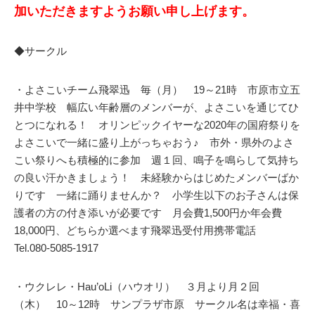
加いただきますようお願い申し上げます。
◆サークル
・よさこいチーム飛翠迅 毎（月） 19～21時 市原市立五
井中学校 幅広い年齢層のメンバーが、よさこいを通じてひ
とつになれる！ オリンピックイヤーな2020年の国府祭りを
よさこいで一緒に盛り上がっちゃおう♪ 市外・県外のよさ
こい祭りへも積極的に参加 週１回、鳴子を鳴らして気持ち
の良い汗かきましょう！ 未経験からはじめたメンバーばか
りです 一緒に踊りませんか？ 小学生以下のお子さんは保
護者の方の付き添いが必要です 月会費1,500円か年会費
18,000円、どちらか選べます飛翠迅受付用携帯電話
Tel.080-5085-1917
・ウクレレ・Hau’oLi（ハウオリ） ３月より月２回
（木） 10～12時 サンプラザ市原 サークル名は幸福・喜