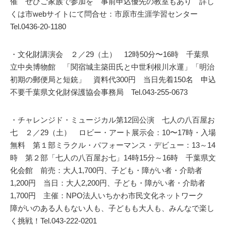
催 ぜひご家族で参加を 事前申込優先の教室もあり 詳し
くは市webサイトにて問合せ：市原市生涯学習センター
Tel.0436-20-1180
・文化財講演会 ２／29（土） 12時50分〜16時 千葉県
立中央博物館 「関宿城主築田氏と中世利根川水運」「明治
初期の郵便局と短銃」 資料代300円 当日先着150名 申込
不要千葉県文化財保護協会事務局 Tel.043-255-0673
・チャレンジド・ミュージカル第12回公演 七人の八百屋お
七 ２／29（土） ロビー・アート展示会：10〜17時・入場
無料 第１部ミラクル・パフォーマンス・デビュー：13～14
時 第２部「七人の八百屋お七」14時15分～16時 千葉県文
化会館 前売：大人1,700円、子ども・障がい者・介助者
1,200円 当日：大人2,200円、子ども・障がい者・介助者
1,700円 主催：NPO法人いちかわ市民文化ネットワーク
障がいのある人もない人も、子どもも大人も、みんなで楽し
く挑戦！Tel.043-222-0201