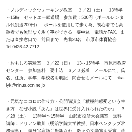
・ノルディックウォーキング教室 ３／21（土） 13時半
～15時 ゼットエー武道場 参加費：500円（ポールレンタ
ル代別途200円） ポールを使用して歩く為、初心者でも高
齢者でも無理なく歩く事ができる 要申込 電話かFAX、ま
たは直接窓口で、前日まで 先着20名 市原市体育協会
Tel.0436-42-7712
・おもしろ実験室 ３／22（日） 13～15時半 市原市教育
センター 参加無料 要申込 ３／２必着 メールにて、氏
名、住所、学年、学校名を明記 問合せもメールにて rika-
iyk@ninus.ocn.ne.jp
・元気なココロの作り方・公開講演会「積極的感受という生
き方 なぜ小説『あん』は世界に受け入れられたのか」 ３
／28（土） 13時半〜15時半 山武市役所大会議室 無料
講師：ドリアン助川（明治学院大学教授、日本ペンクラブ常
務理事） 海外14言語に翻訳され、数々の文学賞を受賞、樹