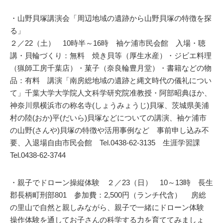
・山野貝塚講演会「周辺地域の遺跡から山野貝塚の特徴を探
る」
２／22（土） 10時半～16時 袖ケ浦市民会館 入場・聴
講・貝輪づくり：無料 焼き貝等（厚生水産）・ジビエ料理
（猟師工房千葉店）・菓子（奈良輪豊月堂）・書籍などの物
品：有料 講演「南房総地域の遺跡と縄文時代の儀礼につい
て」千葉大学大学院人文科学研究院准教授・阿部昭典ほか、
神奈川県横浜市の称名寺(しょうみょうじ)貝塚、茨城県美浦
村の陸(おか)平(だいら)貝塚などについての講演、袖ケ浦市
の山野(さんや)貝塚の特徴や活用事例など 事前申し込み不
要、入退場自由市民会館 Tel.0438-62-3135 生涯学習課
Tel.0438-62-3744
・親子でドローン操縦体験 ２／23（日） 10～13時 長生
郡長柄町刑部801 参加費：2,500円（ランチ代含） 房総
の里山で自然と親しみながら、親子で一緒にドローン体験
操作体験を通してお子さんの科学する力を育ててみましょ