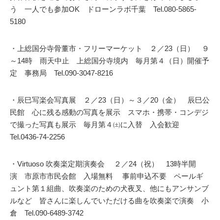
う 一人でも参加OK ドローンラボ千葉 Tel.080-5865-
5180
・上総国分寺骨董市・フリーマーケット ２／23（日） ９
～14時 雨天中止 上総国分寺境内 毎月第４（日）開催予
定 事務局 Tel.090-3047-8216
・辰巳写楽会写真展 ２／23（日）～３／20（金） 辰巳公
民館 心に残る感動の写真を展示 スマホ・携帯・コンデジ
で撮った写真も展示 毎月第４㈯に入替 入会歓迎
Tel.0436-74-2256
・Virtuoso 吹奏楽定期演奏会 ２／24（祝） 13時半開
演 市原市市民会館 入場無料 事前申込不要 ペールギ
ュント第１組曲、吹奏楽のための犬夜叉、他にもアンサンブ
ルなど 皆さんに楽しんでいただける曲を吹奏楽で演奏 小
倉 Tel.090-6489-3742