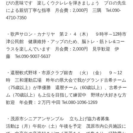
びの意味です 楽しくウクレレを弾きましょう プロの先生
による親切丁寧な指導 月会費：2,000円 三隅 Tel.090-
4710-7350
・歌声サロン・カナリヤ 第２・４（木） ９時半～12時市
津公民館 健康維持・アップのため、脳トレ・筋トレ&コー
ラスを楽しんでいます 月会費：2,000円 見学歓迎 伊
藤 Tel.090-9007-5637
・還暦軟式野球・市原クラブ銀杏 （火）（金） ９～12
時 三和運動広場 昨年の県大会で我がグランド古希チーム
（75歳以上）が準優勝 還暦チーム（60歳以上）、古希チー
ム（70歳以上）も上位を目指して練習中 野球が大好きな方
歓迎 年会費：２万円 中田 Tel.080-1096-1269
・茂原市シニアアンサンブル 立ち上げ協力者募集
活動は（月）午前か（土）午後を予定 茂原市内公共施設に