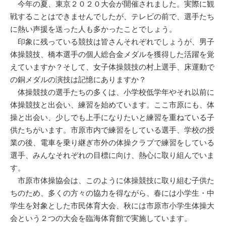
今年の夏、東京２０２０大会が開催されました。実際に観
戦することはできませんでしたが、テレビの前で、選手たち
に熱い声援を送った人も多かったことでしょう。
印象に残っている競技は皆さんそれぞれでしょうが、男子
体操競技、橋本選手の個人総合金メダルを獲得した活躍を覚
えていますか？そして、女子体操競技の村上選手、床運動で
の銅メダルの演技は記憶にありますか？
体操競技の選手たちの多くは、小学校低学年やそれ以前に
体操競技と出会い、練習を始めています。ここ市原にも、体
操と出会い、少しでも上手になりたいと練習を重ねている子
供たちがいます。市原市内で練習をしている選手、学校の授
業の後、電車を乗り継ぎ市外の体操クラブで練習をしている
選手、みんなそれぞれの目標に向け、熱心に取り組んでいま
す。
市原市体操協会は、このように体操競技に取り組む子供た
ちのため、多くの方々の協力を得ながら、春には小学生・中
学生を対象とした市民体育大会、秋には市原市小学生体操大
会という２つの大会を臨海体育館で実施しています。