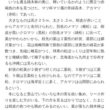
いつも通る雑木林の奥に、輝いているかのように際立つ赤
褐色の木を見つけた。マツ科マツ属の常緑高木、アカマツ
（赤松）であった。
大きなものは高さ２５ｍ、太さ１.２ｍ。樹皮が赤いこと
からアカマツと名付けられた。別名のメマツ（雌松）は、樹
皮が黒いクロマツ（黒松）の別名オマツ（雄松）に比べて、
葉がやわらかいから。枝先の葉は２葉性の針状、基部には鱗
片葉がつく。花は雄雌同株で新枝の基部に淡黄色の雄花が多
数つき、先端に雌花がつく。球果の松ぼっくりは翌年秋に熟
すと種鱗が開いて種子を散らす。北海道から九州まで分布す
るも沖縄には見られない。
針状の松葉が２個ずつ付くのは二葉松、３個ずつは三葉
松、５個は五葉松とも分けられる。なのでアカマツは二葉
松。クロマツは海岸近くに多く、アカマツは山間部にみられ
るという。
冬になると里山でいろいろな木の実を拾い集め、リース作
りを楽しむ方がいる。下の方を見るばかりではなく、たまに
は樹皮の色つやも眺めてみるのもいい。葉が落ちた雑木林は