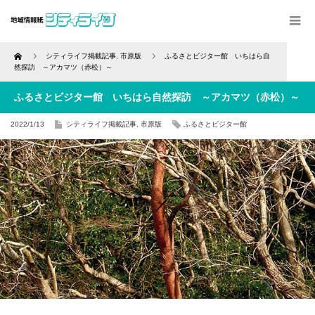
Home
シティライフ掲載記事
,
市原版
ふるさとビジター館 いちはら自
然探訪 ～アカマツ（赤松）～
ふるさとビジター館 いちはら自然探訪 ～アカマツ（赤松）～
2022/1/13
シティライフ掲載記事
,
市原版
ふるさとビジター館