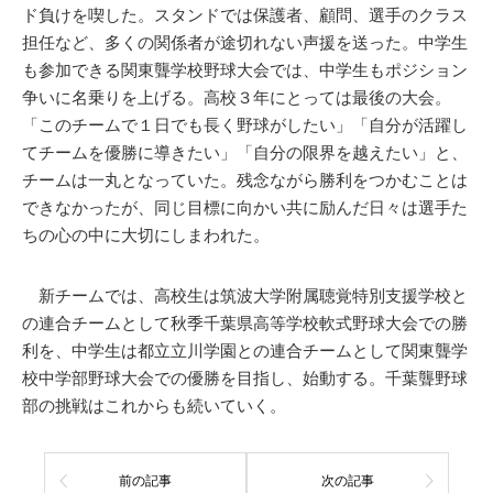
ド負けを喫した。スタンドでは保護者、顧問、選手のクラス
担任など、多くの関係者が途切れない声援を送った。中学生
も参加できる関東聾学校野球大会では、中学生もポジション
争いに名乗りを上げる。高校３年にとっては最後の大会。
「このチームで１日でも長く野球がしたい」「自分が活躍し
てチームを優勝に導きたい」「自分の限界を越えたい」と、
チームは一丸となっていた。残念ながら勝利をつかむことは
できなかったが、同じ目標に向かい共に励んだ日々は選手た
ちの心の中に大切にしまわれた。
新チームでは、高校生は筑波大学附属聴覚特別支援学校と
の連合チームとして秋季千葉県高等学校軟式野球大会での勝
利を、中学生は都立立川学園との連合チームとして関東聾学
校中学部野球大会での優勝を目指し、始動する。千葉聾野球
部の挑戦はこれからも続いていく。
前の記事
次の記事