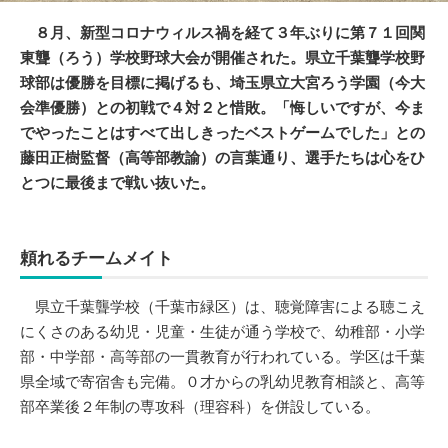
８月、新型コロナウィルス禍を経て３年ぶりに第７１回関
東聾（ろう）学校野球大会が開催された。県立千葉聾学校野
球部は優勝を目標に掲げるも、埼玉県立大宮ろう学園（今大
会準優勝）との初戦で４対２と惜敗。「悔しいですが、今ま
でやったことはすべて出しきったベストゲームでした」との
藤田正樹監督（高等部教諭）の言葉通り、選手たちは心をひ
とつに最後まで戦い抜いた。
頼れるチームメイト
県立千葉聾学校（千葉市緑区）は、聴覚障害による聴こえ
にくさのある幼児・児童・生徒が通う学校で、幼稚部・小学
部・中学部・高等部の一貫教育が行われている。学区は千葉
県全域で寄宿舎も完備。０才からの乳幼児教育相談と、高等
部卒業後２年制の専攻科（理容科）を併設している。