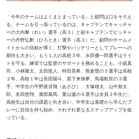
「今年のチームはよくまとまっている」と顧問は口をそろえ
る。チームを引っ張っているのは、キャプテンでキャッチャ
ーの大内黎（れい）選手（高３）と副キャプテンでピッチャ
ーの丹野弘釈（ひろとき）選手（高３）だ。顧問やチームメ
イトからの信頼が厚く、打撃やバッテリーとしてプレーへの
期待も大きい。もう１人の高校３年、永田優一郎選手はライ
トを守る。練習では監督のサポートを務めることも。小坂真
司、小林隆太、太田龍人、時田晃希、熊倉塁の５選手は高校
２年。高校１年は長田陽斗、黒下来偉夢、馬場航世の３選
手。中学生の平野亜冴飛（あさひ）、大塚雄太、山中彪太
郎、友田悠翔、廣部風馬、栗山蓮の６選手は全員３年生だ。
高校生は自分の課題と向き合い、中学生は基礎から学んだプ
レーに自信を持ち始め、それぞれ更なるステップアップを狙
っている。