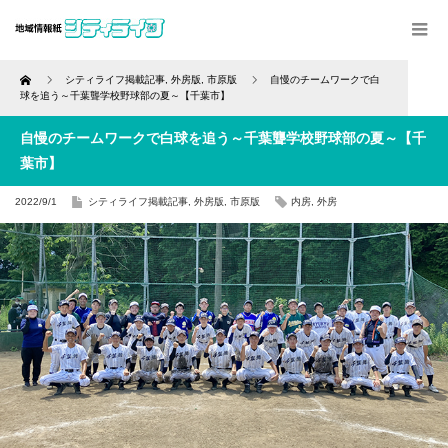
Home
シティライフ掲載記事
,
外房版
,
市原版
自慢のチームワークで白
球を追う～千葉聾学校野球部の夏～【千葉市】
自慢のチームワークで白球を追う～千葉聾学校野球部の夏～【千
葉市】
2022/9/1
シティライフ掲載記事
,
外房版
,
市原版
内房
,
外房