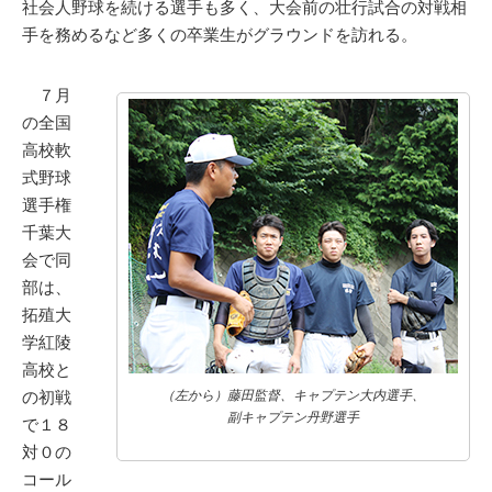
社会人野球を続ける選手も多く、大会前の壮行試合の対戦相
手を務めるなど多くの卒業生がグラウンドを訪れる。
７月
の全国
高校軟
式野球
選手権
千葉大
会で同
部は、
拓殖大
学紅陵
高校と
の初戦
（左から）藤田監督、キャプテン大内選手、
副キャプテン丹野選手
で１８
対０の
コール