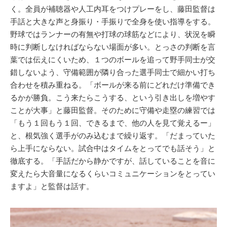
く。全員が補聴器や人工内耳をつけプレーをし、藤田監督は
手話と大きな声と身振り・手振りで全身を使い指導をする。
野球ではランナーの有無や打球の球筋などにより、状況を瞬
時に判断しなければならない場面が多い。とっさの判断を言
葉では伝えにくいため、１つのボールを追って野手同士が交
錯しないよう、守備範囲が隣り合った選手同士で細かい打ち
合わせを積み重ねる。「ボールが来る前にどれだけ準備でき
るかが勝負。こう来たらこうする、という引き出しを増やす
ことが大事」と藤田監督。そのために守備や走塁の練習では
「もう１回もう１回、できるまで、他の人を見て覚えるー」
と、根気強く選手がのみ込むまで繰り返す。「だまっていた
ら上手にならない。試合中はタイムをとってでも話そう」と
徹底する。「手話だから静かですが、話していることを音に
変えたら大音量になるくらいコミュニケーションをとってい
ますよ」と監督は話す。