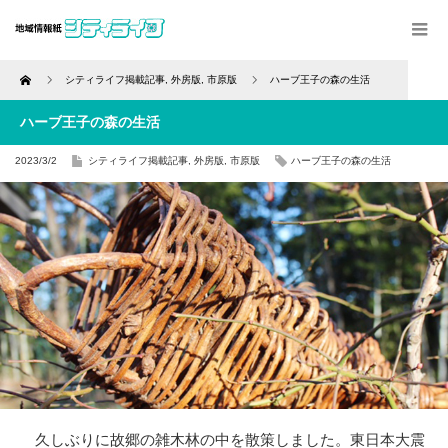
Home
シティライフ掲載記事
,
外房版
,
市原版
ハーブ王子の森の生活
ハーブ王子の森の生活
2023/3/2
シティライフ掲載記事
,
外房版
,
市原版
ハーブ王子の森の生活
久しぶりに故郷の雑木林の中を散策しました。東日本大震