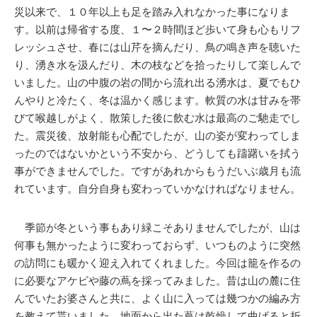
災以来で、１０年以上も足を踏み入れなかった事になりま
す。以前は帰省する度、１〜２時間ほど歩いて身も心もリフ
レッシュさせ、春には山芹を摘んだり、鳥の鳴き声を聴いた
り、湧き水を汲んだり、木の枝などを拾ったりして楽しんで
いました。山の中腹の岩の間から流れ出る湧水は、夏でもひ
んやりと冷たく、冬は温かく感じます。軟質の水は甘みを帯
びて喉越しがよく、散策した後に飲む水は最高のご馳走でし
た。震災後、放射能も心配でしたが、山の姿が変わってしま
ったのではないかという不安から、どうしても躊躇いを拭う
事ができませんでした。ですがあれからもうだいぶ歳月も流
れています。自分自身も変わっていかなければなりません。
季節が冬という事もあり緑こそありませんでしたが、山は
何事も無かったように変わっておらず、いつものように突然
の訪問にも暖かく迎え入れてくれました。今回は籠を作るの
に必要なアケビや藤の蔦を採ってみました。昔は山の麓に住
んでいたお婆さんと共に、よく山に入っては幾つかの編み方
を教えて貰いました。地面から出た蔦は乾燥して曲げると折