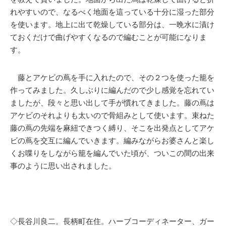
れやすいので、なるべく地面を這っている十分に湿った部分
を使います。地上に出て乾燥している部分は、一晩水に漬け
ておくだけで曲げやすくなるので編むことが可能になりま
す。
藤とアケビの蔦を手に入れたので、その２つを使った籠を
作ってみました。久しぶりに編んだので少し感覚を忘れてい
ましたが、段々と思い出して手が慣れてきました。藤の蔦は
アケビのそれよりも太いので骨組みとして使います。束ねた
藤の蔦の先端を麻紐できつく縛り、そこを出発点としてアケ
ビの蔦を交互に編んでいきます。編みながらお婆さんと楽し
くお喋りをしながら籠を編んでいた頃が、ついこの間の出来
事のように思い出されました。
◇長谷川良二。長柄町在住。ハーブコーディネーター、ガー