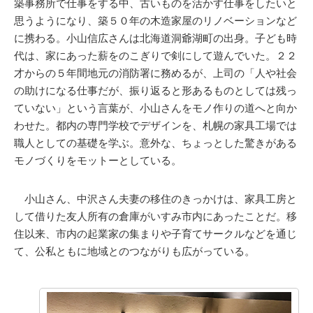
築事務所で仕事をする中、古いものを活かす仕事をしたいと
思うようになり、築５０年の木造家屋のリノベーションなど
に携わる。小山信広さんは北海道洞爺湖町の出身。子ども時
代は、家にあった薪をのこぎりで剣にして遊んでいた。２２
才からの５年間地元の消防署に務めるが、上司の「人や社会
の助けになる仕事だが、振り返ると形あるものとしては残っ
ていない」という言葉が、小山さんをモノ作りの道へと向か
わせた。都内の専門学校でデザインを、札幌の家具工場では
職人としての基礎を学ぶ。意外な、ちょっとした驚きがある
モノづくりをモットーとしている。
小山さん、中沢さん夫妻の移住のきっかけは、家具工房と
して借りた友人所有の倉庫がいすみ市内にあったことだ。移
住以来、市内の起業家の集まりや子育てサークルなどを通じ
て、公私ともに地域とのつながりも広がっている。