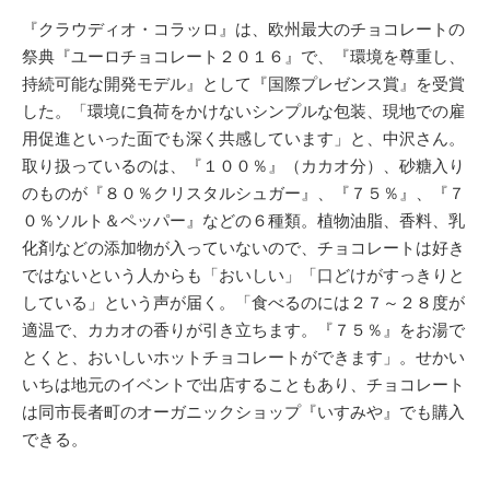
『クラウディオ・コラッロ』は、欧州最大のチョコレートの
祭典『ユーロチョコレート２０１６』で、『環境を尊重し、
持続可能な開発モデル』として『国際プレゼンス賞』を受賞
した。「環境に負荷をかけないシンプルな包装、現地での雇
用促進といった面でも深く共感しています」と、中沢さん。
取り扱っているのは、『１００％』（カカオ分）、砂糖入り
のものが『８０％クリスタルシュガー』、『７５％』、『７
０％ソルト＆ペッパー』などの６種類。植物油脂、香料、乳
化剤などの添加物が入っていないので、チョコレートは好き
ではないという人からも「おいしい」「口どけがすっきりと
している」という声が届く。「食べるのには２７～２８度が
適温で、カカオの香りが引き立ちます。『７５％』をお湯で
とくと、おいしいホットチョコレートができます」。せかい
いちは地元のイベントで出店することもあり、チョコレート
は同市長者町のオーガニックショップ『いすみや』でも購入
できる。