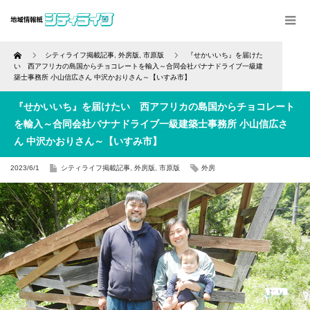
Home
シティライフ掲載記事
,
外房版
,
市原版
『せかいいち』を届けた
い 西アフリカの島国からチョコレートを輸入～合同会社バナナドライブ一級建
築士事務所 小山信広さん 中沢かおりさん～【いすみ市】
『せかいいち』を届けたい 西アフリカの島国からチョコレート
を輸入～合同会社バナナドライブ一級建築士事務所 小山信広さ
ん 中沢かおりさん～【いすみ市】
2023/6/1
シティライフ掲載記事
,
外房版
,
市原版
外房