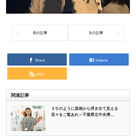
前の記事
次の記事
Share
Hatena
RSS
関連記事
３Ｄのように原画から浮き出て見える
花々をご覧あれ～千葉県立中央博…