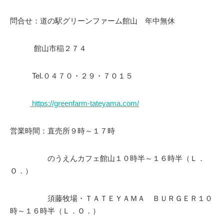
問合せ：道の駅グリーンファーム館山 年中無休
館山市稲２７４
Tel.０４７０・２９・７０１５
https://greenfarm-tateyama.com/
営業時間：直売所９時～１７時
のうえんカフェ館山１０時半～１６時半（Ｌ．
Ｏ．）
須藤牧場・ＴＡＴＥＹＡＭＡ ＢＵＲＧＥＲ１０
時～１６時半（Ｌ．Ｏ．）