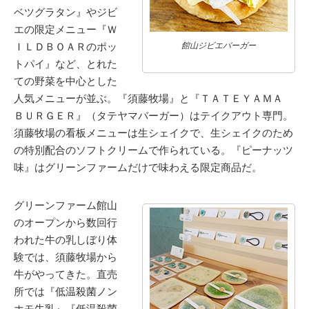
ベツグラタン』やジビ
エの限定メニュー『Ｗ
ＩＬＤＢＯＡＲのポッ
館山ジビエバーガー
トパイ』など、とれた
ての野菜を中心とした
人気メニューが並ぶ。『須藤牧場』と『ＴＡＴＥＹＡＭＡ
ＢＵＲＧＥＲ』（タテヤマバーガー）はテイクアウト専門。
須藤牧場の看板メニューは生シェイクで、生シェイクのため
の特別配合のソフトクリームで作られている。『ピーナッツ
味』はグリーンファームだけで味わえる限定商品だ。
グリーンファーム館山
のオープンから数回行
われた牛の乳しぼり体
験では、須藤牧場から
牛がやってきた。直売
所では『低温殺菌ノン
ホモ牛乳』『低温殺菌