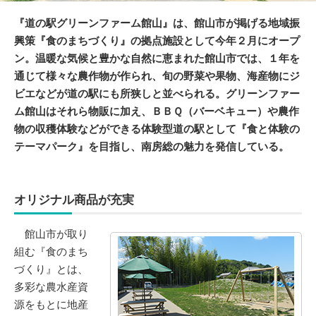
『道の駅グリーンファーム館山』は、館山市が掲げる地域振
興策『食のまちづくり』の拠点施設として今年２月にオープ
ン。温暖な気候と豊かな自然に恵まれた館山市では、１年を
通じて様々な農作物が作られ、旬の野菜や果物、海産物にジ
ビエなどが道の駅にも所狭しと並べられる。グリーンファー
ム館山はそれら物販に加え、ＢＢＱ（バーベキュー）や農作
物の収穫体験などができる体験型道の駅として『食と体験の
テーマパーク』を目指し、南房総の魅力を発信している。
オリジナル商品が充実
館山市が取り
組む『食のまち
づくり』とは、
多彩な農水産資
源をもとに地産