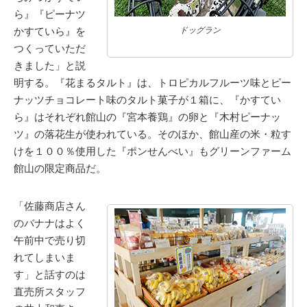
ら』『ピーナツ
かすていら』を
ドッグラン
つくっていただ
きました」と説
明する。『花まるタルト』は、トロピカルフルーツ味とピー
ナッツチョコレート味のタルト菓子が１箱に、『かすてい
ら』はそれぞれ館山の『宮本養鶏』の卵と『木村ピーナッ
ツ』の落花生が使われている。そのほか、館山産の米・粒す
けを１００％使用した『ポンせんべい』もグリーンファーム
館山の限定商品だ。
「佐藤商店さん
のバナナはよく
午前中で売り切
れてしまいま
す」と話すのは
直売所スタッフ