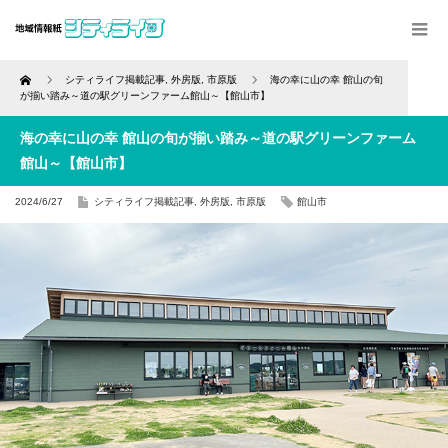
Home
シティライフ掲載記事
,
外房版
,
市原版
海の幸に山の幸 館山の旬
が揃い踏み～道の駅グリーンファーム館山～【館山市】
海の幸に山の幸 館山の旬が揃い踏み～道の駅グリーンファーム
館山～【館山市】
2024/6/27
シティライフ掲載記事
,
外房版
,
市原版
館山市