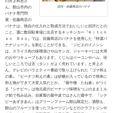
の井上和恵さ
ん。館山市内の
店内・佐藤商店のバナナ
バナナ専門問
屋・佐藤商店の
バナナは、独自の仕入れと熟成方法でおいしいと好評だとの
こと。週に数回駐車場に出店するキッチンカー『Ｋｉｔｃｈ
ｅｎ Ｂｏｏ』では、佐藤商店のバナナを使用した『特濃バ
ナナジュース』を飲むことができる。「ジビエのイノシシ
は、スライス肉の味噌漬けや山サンガ、ジャーキーには犬用
のおやつキューブもあります。くじらはベーコンやハム、珍
しいところでは舌（タン）がよく売れています」と井上さ
ん。テレビのバラエティー番組で取り上げられた『ゴマ和え
の素』『ピーナツ和えの素』は砂糖が入っているので簡単に
和え物ができて大変人気だとか。『最中種 たね倉』がつく
る『シナピー』は地元産のピーナッツ味噌をつぶのままミル
ク餡で包み込み、自家製の最中皮ではさんだ最中で、『シナ
ピーあずきあん』はグリーンファーム館山限定だ。酒類も、
館山のフルーツを使ったフルーツジンなどのクラフトジンや