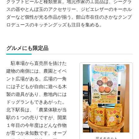
クラフトビールと種類豊富。地元作家の工芸品は、シーグラ
スの器やとんぼ玉のアクセサリー、ジビエレザーのキーホル
ダーなど個性が光る作品が揃う。館山市在住のさかなクンプ
ロデュースのキッチングッズも注目を集める。
グルメにも限定品
駐車場から直売所を抜けた
建物の南側には、農園とイベ
ント広場がある。広場の一角
には子どもが自由に遊べる木
製の遊具があり、敷地内には
ドッグランもできあがった。
北下駅長は、「農業体験が当
駅の１つの売りですが、開業
１年目の今年度はどんな作物
が育つか未知数です。オープ
花まるタルト