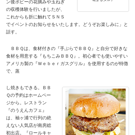
ン後ポピーの花摘みや玉ねぎ
の収穫体験を行いましたが、
これからも折に触れてＳＮＳ
でイベントのお知らせをいたします。どうぞお楽しみに」と
話す。
ＢＢＱは、食材付きの『手ぶらでＢＢＱ』と自分で好きな
食材を用意する『もちこみＢＢＱ』。初心者でも使いやすい
アメリカ製の『Ｗｅｂｅｒガスグリル』を使用するのが特徴
で、蒸
し焼きもできる。ＢＢ
Ｑの予約はホームペー
ジから。レストラン
『のうえんカフェ』
は、袖ヶ浦で行列の絶
えない人気店が南房総
初出店。『ロールキャ