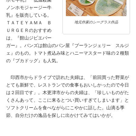
ノンホモジャージー牛
乳』を販売している。
ＴＡＴＥＹＡＭＡ Ｂ
地元作家のシーグラス作品
ＵＲＧＥＲのおすすめ
は、『館山ジビエバー
ガー』。バンズは館山のパン屋『ブーランジェリー スルジ
ェ』のもの。トマト煮込み味とハニーマスタード味の２種類
の『プカドッグ』も人気。
印西市からドライブで訪れた夫婦は、「前回買った野菜が
とても新鮮で、レストランでの食事もおいしかったので今日
は２回目です」。木更津市からの夫婦は、「珍しいものがた
くさんあって、ここに来るとつい買いすぎてしまいます」と
ソフトクリームを食べながらにこやかに話した。山滴る季
節、自分だけの逸品を探しに出かけてみてはいかが。